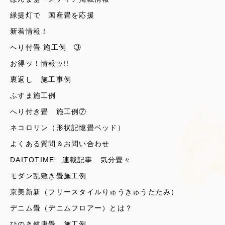
緑提灯で 国産畳を応援
新着情報！
へり付畳 施工例 ③
お得ッ！情報ッ!!
裏返し 施工事例
ふすま施工例
へり付き畳 施工例⑦
ネコロリン（形状記憶畳ベッド）
よくある質問＆お問い合わせ
DAITOTIME 連載記事 気分畳々
モダン乱敷き畳施工例
京美新新（フリースタイルりゅうきゅうたたみ）
デニム畳（デニムフロアー）とは？
ひのき健康畳 施工例