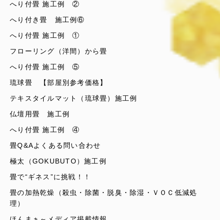
へり付畳 施工例 ②
へり付き畳 施工例⑥
へり付畳 施工例 ①
フローリング（洋間）から畳
へり付畳 施工例 ⑤
琉球畳 【部屋別参考価格】
テキスタイルマット（琉球畳）施工例
仏壇用畳 施工例
へり付畳 施工例 ④
畳Q&Aよくある問い合わせ
極太（GOKUBUTO）施工例
畳で“ギネス”に挑戦！！
畳の加熱乾燥（殺虫・除菌・脱臭・除湿・ＶＯＣ低減処
理）
ほんまぁ～メディア掲載情報