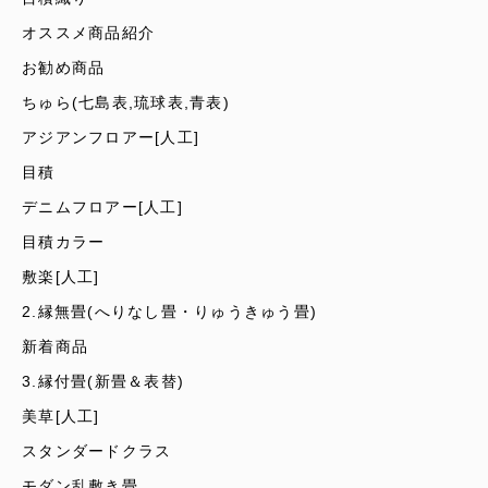
オススメ商品紹介
お勧め商品
ちゅら(七島表,琉球表,青表)
アジアンフロアー[人工]
目積
デニムフロアー[人工]
目積カラー
敷楽[人工]
2.縁無畳(へりなし畳・りゅうきゅう畳)
新着商品
3.縁付畳(新畳＆表替)
美草[人工]
スタンダードクラス
モダン乱敷き畳