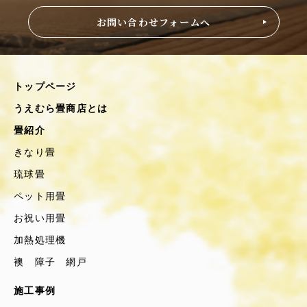
お問い合わせフォームへ
トップページ
うえむら畳商店とは
畳紹介
きなり畳
琉球畳
ペット用畳
お祝い用畳
加熱処理機
襖 障子 網戸
施工事例