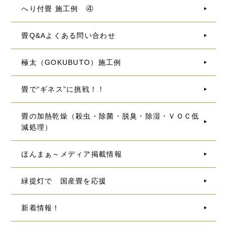
へり付畳 施工例 ④
畳Q&Aよくある問い合わせ
極太（GOKUBUTO）施工例
畳で“ギネス”に挑戦！！
畳の加熱乾燥（殺虫・除菌・脱臭・除湿・ＶＯＣ低
減処理）
ほんまぁ～メディア掲載情報
緑提灯で 国産畳を応援
新着情報！