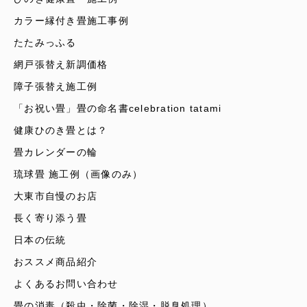
カラー縁付き畳施工事例
たたみっふる
網戸張替え新調価格
障子張替え施工例
「お祝い畳」畳の命名書celebration tatami
健康ひのき畳とは？
畳カレンダーの輪
琉球畳 施工例（画像のみ）
大東市自慢のお店
長く寄り添う畳
日本の伝統
おススメ商品紹介
よくあるお問い合わせ
畳の消毒（殺虫・除菌・除湿・脱臭処理）