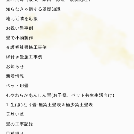
知らなきゃ損する基礎知識
地元近隣を応援
お祝い畳事例
畳で小物製作
介護福祉畳施工事例
縁付き畳施工事例
お知らせ
新着情報
ペット用畳
4.やわらかあんしん畳(お子様、ペット共生生活向け)
1.生(き)なり畳:無染土畳表＆極少染土畳表
天然い草
畳の工事記録
目積織り