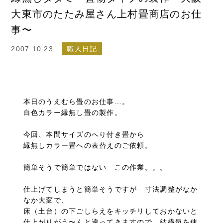
大東市のたたみ屋さん上村畳商店のお仕
事〜
2007.10.23
職人日記
本日のうえむら畳のお仕事…。
白色カラー縁無し畳の製作。
今回、本間サイズのへり付き畳から
縁無しカラー畳への表替えのご依頼。
簡単そうで簡単ではない この作業。。。
仕上げてしまうと簡単そうですが 寸法調整がなか
なか大変で、
床（土台）の下ごしらえをキッチリしておかないと
仕上がりがう〜んと違ってきますので、結構気を使