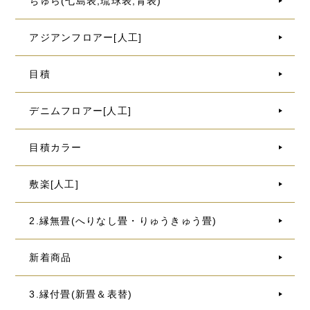
ちゅら(七島表,琉球表,青表)
アジアンフロアー[人工]
目積
デニムフロアー[人工]
目積カラー
敷楽[人工]
2.縁無畳(へりなし畳・りゅうきゅう畳)
新着商品
3.縁付畳(新畳＆表替)