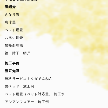
畳紹介
きなり畳
琉球畳
ペット用畳
お祝い用畳
加熱処理機
襖 障子 網戸
施工事例
畳豆知識
無料サービス！タダでんねん
畳ベッド 施工例
ペット用畳（ペット対応畳） 施工例
アジアンフロアー 施工例