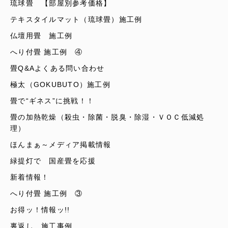
琉球畳 【部屋別参考価格】
テキスタイルマット（琉球畳）施工例
仏壇用畳 施工例
へり付畳 施工例 ④
畳Q&Aよくある問い合わせ
極太（GOKUBUTO）施工例
畳で“ギネス”に挑戦！！
畳の加熱乾燥（殺虫・除菌・脱臭・除湿・ＶＯＣ低減処
理）
ほんまぁ～メディア掲載情報
緑提灯で 国産畳を応援
新着情報！
へり付畳 施工例 ③
お得ッ！情報ッ!!
裏返し 施工事例