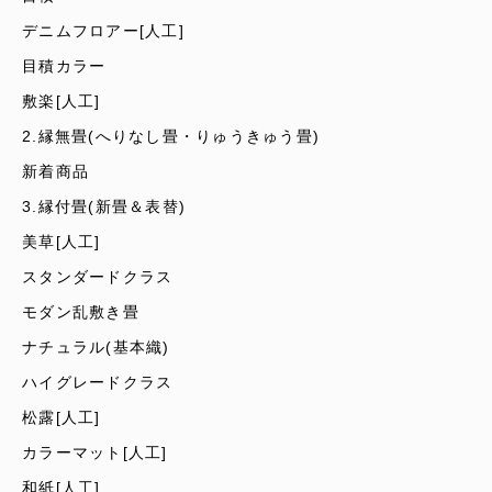
デニムフロアー[人工]
目積カラー
敷楽[人工]
2.縁無畳(へりなし畳・りゅうきゅう畳)
新着商品
3.縁付畳(新畳＆表替)
美草[人工]
スタンダードクラス
モダン乱敷き畳
ナチュラル(基本織)
ハイグレードクラス
松露[人工]
カラーマット[人工]
和紙[人工]