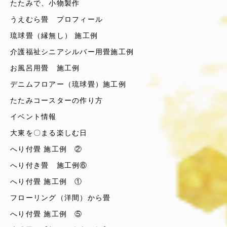
たたみで、小物製作
うえむら畳 プロフィール
琉球畳（縁無し） 施工例
介護福祉シニアシルバー用畳施工例
お風呂用畳 施工例
デニムフロアー（琉球畳）施工例
たたみコースターの作り方
イベント情報
大東を〇まる楽しむ日
へり付畳 施工例 ②
へり付き畳 施工例⑥
へり付畳 施工例 ①
フローリング（洋間）から畳
へり付畳 施工例 ⑤