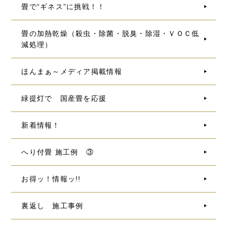
畳で“ギネス”に挑戦！！
畳の加熱乾燥（殺虫・除菌・脱臭・除湿・ＶＯＣ低
減処理）
ほんまぁ～メディア掲載情報
緑提灯で 国産畳を応援
新着情報！
へり付畳 施工例 ③
お得ッ！情報ッ!!
裏返し 施工事例