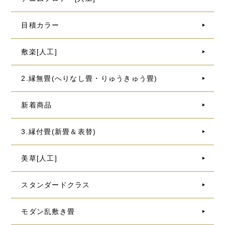
目積カラー
敷楽[人工]
2.縁無畳(へりなし畳・りゅうきゅう畳)
新着商品
3.縁付畳(新畳＆表替)
美草[人工]
スタンダードクラス
モダン乱敷き畳