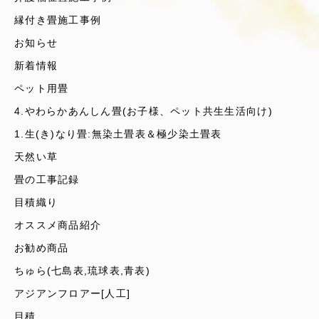
縁付き畳施工事例
お知らせ
新着情報
ペット用畳
4.やわらかあんしん畳(お子様、ペット共生生活向け)
1.生(き)なり畳:無染土畳表＆極少染土畳表
天然い草
畳の工事記録
目積織り
オススメ商品紹介
お勧め商品
ちゅら(七島表,琉球表,青表)
アジアンフロアー[人工]
目積