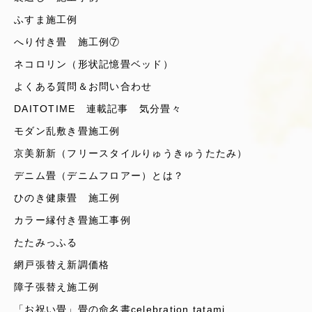
ふすま施工例
へり付き畳 施工例⑦
ネコロリン（形状記憶畳ベッド）
よくある質問＆お問い合わせ
DAITOTIME 連載記事 気分畳々
モダン乱敷き畳施工例
京美新新（フリースタイルりゅうきゅうたたみ）
デニム畳（デニムフロアー）とは？
ひのき健康畳 施工例
カラー縁付き畳施工事例
たたみっふる
網戸張替え新調価格
障子張替え施工例
「お祝い畳」畳の命名書celebration tatami