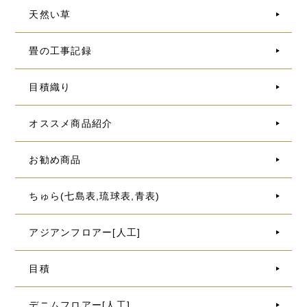
天然い草
畳の工事記録
目積織り
オススメ商品紹介
お勧め商品
ちゅら(七島表,琉球表,青表)
アジアンフロアー[人工]
目積
デニムフロアー[人工]