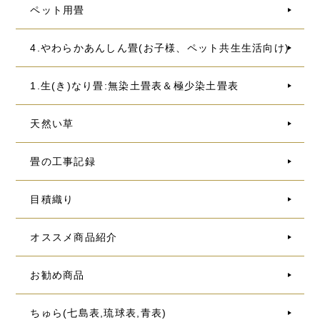
ペット用畳
4.やわらかあんしん畳(お子様、ペット共生生活向け)
1.生(き)なり畳:無染土畳表＆極少染土畳表
天然い草
畳の工事記録
目積織り
オススメ商品紹介
お勧め商品
ちゅら(七島表,琉球表,青表)