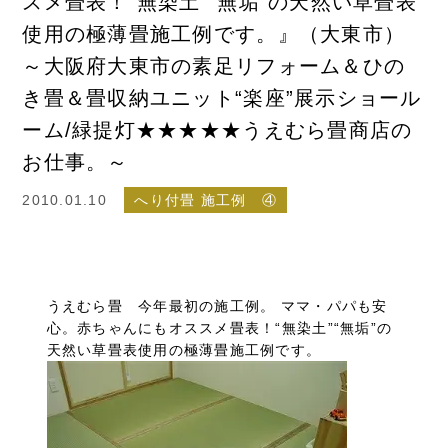
スメ畳表！“無染土”“無垢”の天然い草畳表
使用の極薄畳施工例です。』（大東市）
～大阪府大東市の素足リフォーム＆ひの
き畳＆畳収納ユニット“楽座”展示ショール
ーム/緑提灯★★★★★うえむら畳商店の
お仕事。～
2010.01.10
へり付畳 施工例 ④
うえむら畳 今年最初の施工例。 ママ・パパも安
心。赤ちゃんにもオススメ畳表！“無染土”“無垢”の
天然い草畳表使用の極薄畳施工例です。