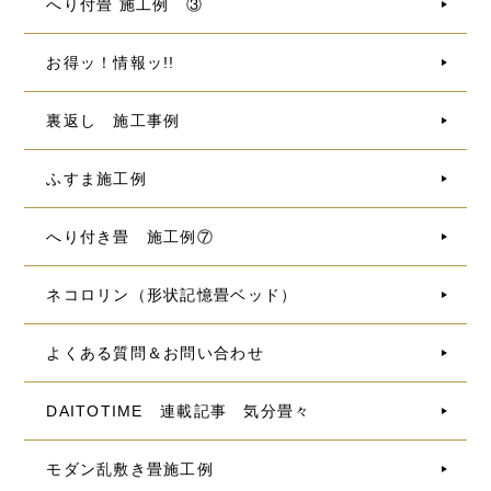
へり付畳 施工例 ③
お得ッ！情報ッ!!
裏返し 施工事例
ふすま施工例
へり付き畳 施工例⑦
ネコロリン（形状記憶畳ベッド）
よくある質問＆お問い合わせ
DAITOTIME 連載記事 気分畳々
モダン乱敷き畳施工例