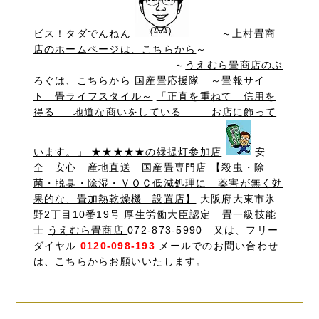
ビス！タダでんねん
～
上村畳商
店のホームページは、こちらから
～
～
うえむら畳商店のぶ
ろぐは、こちらから
国産畳応援隊 ～畳報サイ
ト 畳ライフスタイル～
「正直を重ねて 信用を
得る 地道な商いをしている お店に飾って
います。」 ★★★★★の緑提灯参加店
安
全 安心 産地直送 国産畳専門店
【殺虫・除
菌・脱臭・除湿・ＶＯＣ低減処理に 薬害が無く効
果的な、畳加熱乾燥機 設置店】
大阪府大東市氷
野2丁目10番19号 厚生労働大臣認定 畳一級技能
士
うえむら畳商店
072-873-5990 又は、フリー
ダイヤル
0120-098-193
メールでのお問い合わせ
は、
こちらからお願いいたします。