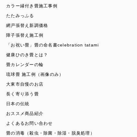
カラー縁付き畳施工事例
たたみっふる
網戸張替え新調価格
障子張替え施工例
「お祝い畳」畳の命名書celebration tatami
健康ひのき畳とは？
畳カレンダーの輪
琉球畳 施工例（画像のみ）
大東市自慢のお店
長く寄り添う畳
日本の伝統
おススメ商品紹介
よくあるお問い合わせ
畳の消毒（殺虫・除菌・除湿・脱臭処理）