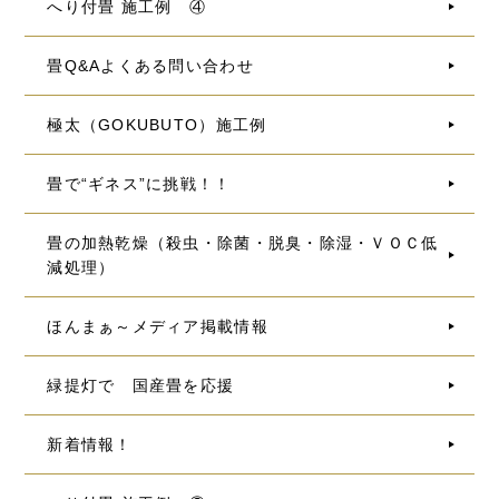
へり付畳 施工例 ④
畳Q&Aよくある問い合わせ
極太（GOKUBUTO）施工例
畳で“ギネス”に挑戦！！
畳の加熱乾燥（殺虫・除菌・脱臭・除湿・ＶＯＣ低
減処理）
ほんまぁ～メディア掲載情報
緑提灯で 国産畳を応援
新着情報！