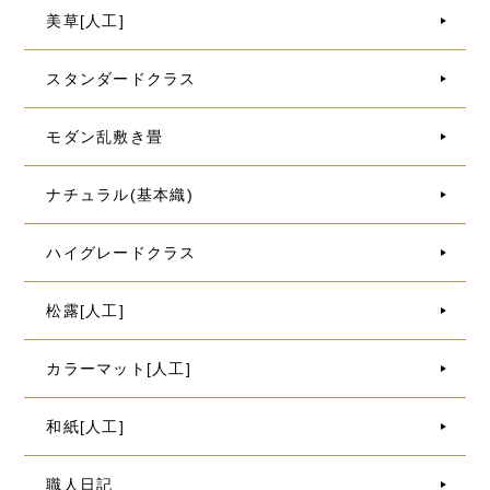
美草[人工]
スタンダードクラス
モダン乱敷き畳
ナチュラル(基本織)
ハイグレードクラス
松露[人工]
カラーマット[人工]
和紙[人工]
職人日記