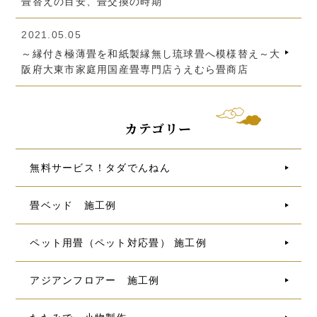
畳替えの目安、畳交換の時期
2021.05.05
～縁付き極薄畳を和紙製縁無し琉球畳へ模様替え～大
阪府大東市家庭用国産畳専門店うえむら畳商店
カテゴリー
無料サービス！タダでんねん
畳ベッド 施工例
ペット用畳（ペット対応畳） 施工例
アジアンフロアー 施工例