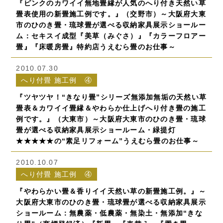
『ピンクのカワイイ無地畳縁が人気のへり付き天然い草
畳表使用の新畳施工例です。』（交野市）～大阪府大東
市のひのき畳・琉球畳が選べる収納家具展示ショールー
ム：セキスイ成型『美草（みぐさ）』『カラーフロアー
畳』『床暖房畳』特約店うえむら畳のお仕事～
2010.07.30
へり付畳 施工例 ④
『ツヤツヤ！“きなり畳”シリーズ無添加無垢の天然い草
畳表＆カワイイ畳縁＆やわらか仕上げへり付き畳の施工
例です。』（大東市）～大阪府大東市のひのき畳・琉球
畳が選べる収納家具展示ショールーム・緑提灯
★★★★★の“素足リフォーム”うえむら畳のお仕事～
2010.10.07
へり付畳 施工例 ④
『やわらかい畳＆香りイイ天然い草の新畳施工例。』～
大阪府大東市のひのき畳・琉球畳が選べる収納家具展示
ショールーム：無農薬・低農薬・無染土・無添加“きな