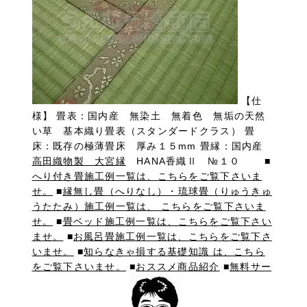
【仕
様】 畳表：国内産 無染土 無着色 無垢の天然
い草 基本織り畳表（スタンダードクラス） 畳
床：既存の極薄畳床 厚み１５mm 畳縁：国内産
高田織物製 大宮縁
HANA香織Ⅱ №１０ ■
へり付き畳施工例一覧は、こちらをご覧下さいま
せ。
■
縁無し畳（へりなし）・琉球畳（りゅうきゅ
うたたみ）施工例一覧は、 こちらをご覧下さいま
せ。
■
畳ベッド施工例一覧は、こちらをご覧下さい
ませ。
■
お風呂畳施工例一覧は、こちらをご覧下さ
いませ。
■
知らなきゃ損する基礎知識 は、こちら
をご覧下さいませ。
■
おススメ商品紹介
■
無料サー