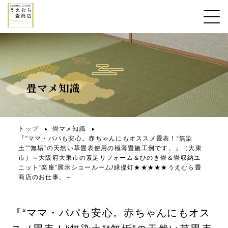
畳マメ知識
トップ
畳マメ知識
『“ママ・パパも安心。赤ちゃんにもオススメ畳表！“無染
土”“無垢”の天然い草畳表使用の極薄畳施工例です。』（大東
市）～大阪府大東市の素足リフォーム＆ひのき畳＆畳収納ユ
ニット“楽座”展示ショールーム/緑提灯★★★★★うえむら畳
商店のお仕事。～
『“ママ・パパも安心。赤ちゃんにもオス