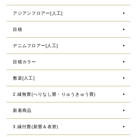
アジアンフロアー[人工]
目積
デニムフロアー[人工]
目積カラー
敷楽[人工]
2.縁無畳(へりなし畳・りゅうきゅう畳)
新着商品
3.縁付畳(新畳＆表替)