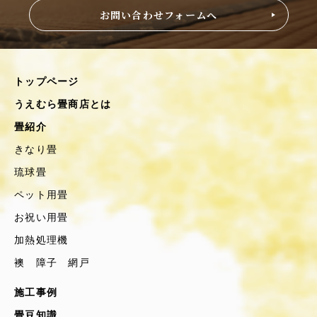
お問い合わせフォームへ
トップページ
うえむら畳商店とは
畳紹介
きなり畳
琉球畳
ペット用畳
お祝い用畳
加熱処理機
襖 障子 網戸
施工事例
畳豆知識