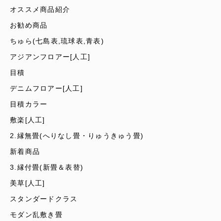
オススメ商品紹介
お勧め商品
ちゅら(七島表,琉球表,青表)
アジアンフロアー[人工]
目積
デニムフロアー[人工]
目積カラー
敷楽[人工]
2.縁無畳(へりなし畳・りゅうきゅう畳)
新着商品
3.縁付畳(新畳＆表替)
美草[人工]
スタンダードクラス
モダン乱敷き畳