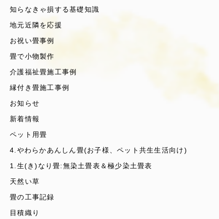
知らなきゃ損する基礎知識
地元近隣を応援
お祝い畳事例
畳で小物製作
介護福祉畳施工事例
縁付き畳施工事例
お知らせ
新着情報
ペット用畳
4.やわらかあんしん畳(お子様、ペット共生生活向け)
1.生(き)なり畳:無染土畳表＆極少染土畳表
天然い草
畳の工事記録
目積織り