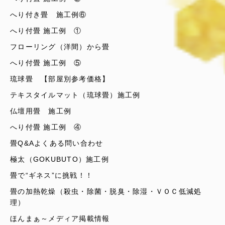
へり付き畳 施工例⑥
へり付畳 施工例 ①
フローリング（洋間）から畳
へり付畳 施工例 ⑤
琉球畳 【部屋別参考価格】
テキスタイルマット（琉球畳）施工例
仏壇用畳 施工例
へり付畳 施工例 ④
畳Q&Aよくある問い合わせ
極太（GOKUBUTO）施工例
畳で“ギネス”に挑戦！！
畳の加熱乾燥（殺虫・除菌・脱臭・除湿・ＶＯＣ低減処
理）
ほんまぁ～メディア掲載情報