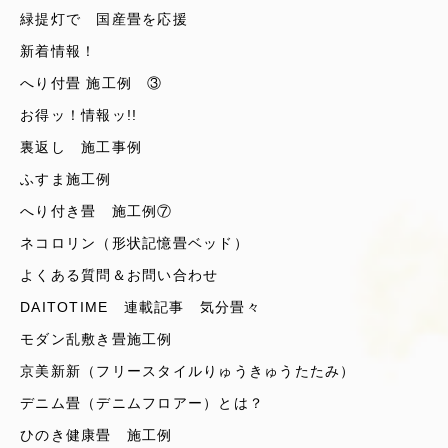
緑提灯で 国産畳を応援
新着情報！
へり付畳 施工例 ③
お得ッ！情報ッ!!
裏返し 施工事例
ふすま施工例
へり付き畳 施工例⑦
ネコロリン（形状記憶畳ベッド）
よくある質問＆お問い合わせ
DAITOTIME 連載記事 気分畳々
モダン乱敷き畳施工例
京美新新（フリースタイルりゅうきゅうたたみ）
デニム畳（デニムフロアー）とは？
ひのき健康畳 施工例