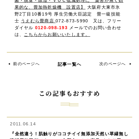
菌・脱臭・除湿・ＶＯＣ低減処理に 薬害が無く効
果的な、畳加熱乾燥機 設置店】
大阪府大東市氷
野2丁目10番19号 厚生労働大臣認定 畳一級技能
士
うえむら畳商店
072-873-5990 又は、フリー
ダイヤル
0120-098-193
メールでのお問い合わせ
は、
こちらからお願いいたします。
前のページへ
次のページへ
記事一覧へ
この記事もおすすめ
2011.06.14
『全然違う！肌触りがココチイイ無添加天然い草縁無し