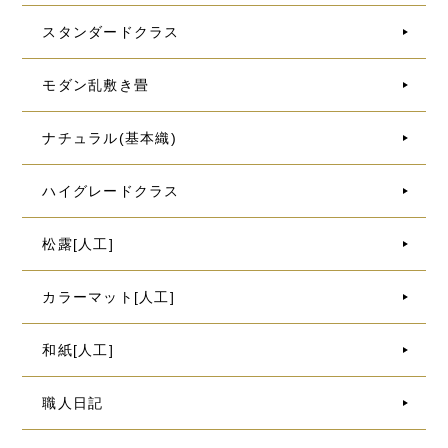
スタンダードクラス
モダン乱敷き畳
ナチュラル(基本織)
ハイグレードクラス
松露[人工]
カラーマット[人工]
和紙[人工]
職人日記