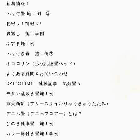
新着情報！
へり付畳 施工例 ③
お得ッ！情報ッ!!
裏返し 施工事例
ふすま施工例
へり付き畳 施工例⑦
ネコロリン（形状記憶畳ベッド）
よくある質問＆お問い合わせ
DAITOTIME 連載記事 気分畳々
モダン乱敷き畳施工例
京美新新（フリースタイルりゅうきゅうたたみ）
デニム畳（デニムフロアー）とは？
ひのき健康畳 施工例
カラー縁付き畳施工事例