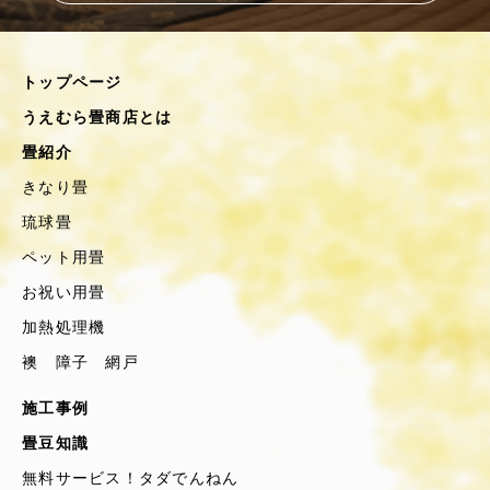
トップページ
うえむら畳商店とは
畳紹介
きなり畳
琉球畳
ペット用畳
お祝い用畳
加熱処理機
襖 障子 網戸
施工事例
畳豆知識
無料サービス！タダでんねん