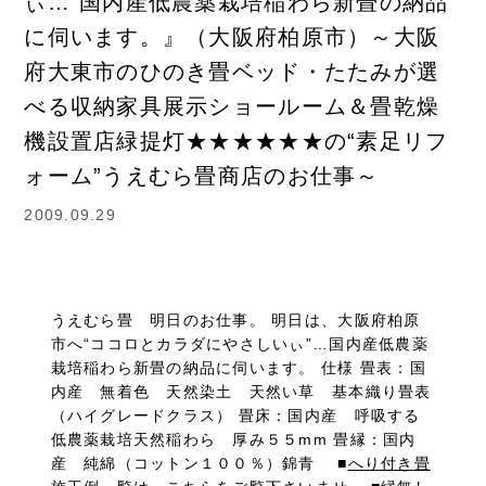
ぃ…”国内産低農薬栽培稲わら新畳の納品
に伺います。』（大阪府柏原市）～大阪
府大東市のひのき畳ベッド・たたみが選
べる収納家具展示ショールーム＆畳乾燥
機設置店緑提灯★★★★★★の“素足リフ
ォーム”うえむら畳商店のお仕事～
2009.09.29
うえむら畳 明日のお仕事。 明日は、大阪府柏原
市へ“ココロとカラダにやさしいぃ”…国内産低農薬
栽培稲わら新畳の納品に伺います。 仕様 畳表：国
内産 無着色 天然染土 天然い草 基本織り畳表
（ハイグレードクラス） 畳床：国内産 呼吸する
低農薬栽培天然稲わら 厚み５５mm 畳縁：国内
産 純綿（コットン１００％）錦青 ■
へり付き畳