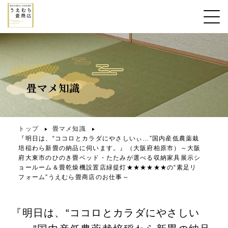
畳マメ知識
トップ
畳マメ知識
『明日は、“ココロとカラダにやさしいぃ…”国内産低農薬栽
培稲わら新畳の納品に伺います。』（大阪府柏原市）～大阪
府大東市のひのき畳ベッド・たたみが選べる収納家具展示シ
ョールーム＆畳乾燥機設置店緑提灯★★★★★★の“素足リ
フォーム”うえむら畳商店のお仕事～
『明日は、“ココロとカラダにやさしい