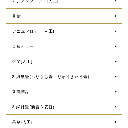
アジアンフロアー[人工]
目積
デニムフロアー[人工]
目積カラー
敷楽[人工]
2.縁無畳(へりなし畳・りゅうきゅう畳)
新着商品
3.縁付畳(新畳＆表替)
美草[人工]