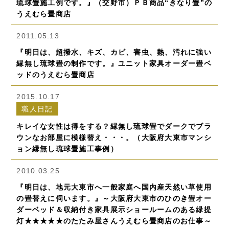
琉球畳施工例です。』（交野市）ＰＢ商品“きなり畳”の
うえむら畳商店
2011.05.13
『明日は、超撥水、キズ、カビ、害虫、熱、汚れに強い
縁無し琉球畳の制作です。』ユニット家具オーダー畳ベ
ッドのうえむら畳商店
2015.10.17
職人日記
キレイな女性は得をする？縁無し琉球畳でダークでブラ
ウンなお部屋に模様替え・・・。（大阪府大東市マンシ
ョン縁無し琉球畳施工事例）
2010.03.25
『明日は、地元大東市へ一般家庭へ国内産天然い草使用
の畳替えに伺います。』～大阪府大東市のひのき畳オー
ダーベッド＆収納付き家具展示ショールームのある緑提
灯★★★★★のたたみ屋さんうえむら畳商店のお仕事～