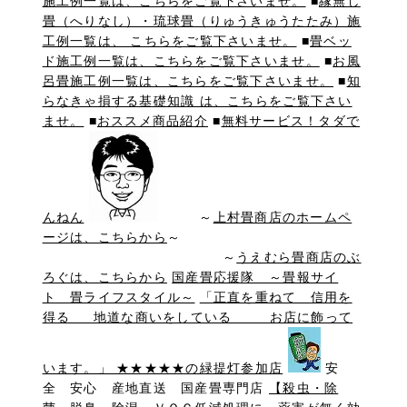
施工例一覧は、こちらをご覧下さいませ。
■
縁無し
畳（へりなし）・琉球畳（りゅうきゅうたたみ）施
工例一覧は、 こちらをご覧下さいませ。
■
畳ベッ
ド施工例一覧は、こちらをご覧下さいませ。
■
お風
呂畳施工例一覧は、こちらをご覧下さいませ。
■
知
らなきゃ損する基礎知識 は、こちらをご覧下さい
ませ。
■
おススメ商品紹介
■
無料サービス！タダで
んねん
～
上村畳商店のホームペ
ージは、こちらから
～
～
うえむら畳商店のぶ
ろぐは、こちらから
国産畳応援隊 ～畳報サイ
ト 畳ライフスタイル～
「正直を重ねて 信用を
得る 地道な商いをしている お店に飾って
います。」 ★★★★★の緑提灯参加店
安
全 安心 産地直送 国産畳専門店
【殺虫・除