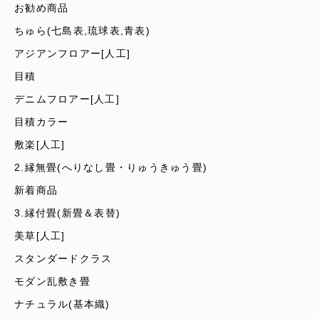
お勧め商品
ちゅら(七島表,琉球表,青表)
アジアンフロアー[人工]
目積
デニムフロアー[人工]
目積カラー
敷楽[人工]
2.縁無畳(へりなし畳・りゅうきゅう畳)
新着商品
3.縁付畳(新畳＆表替)
美草[人工]
スタンダードクラス
モダン乱敷き畳
ナチュラル(基本織)