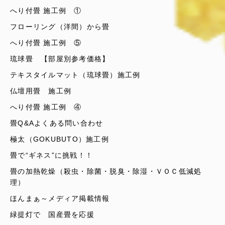
へり付畳 施工例 ①
フローリング（洋間）から畳
へり付畳 施工例 ⑤
琉球畳 【部屋別参考価格】
テキスタイルマット（琉球畳）施工例
仏壇用畳 施工例
へり付畳 施工例 ④
畳Q&Aよくある問い合わせ
極太（GOKUBUTO）施工例
畳で“ギネス”に挑戦！！
畳の加熱乾燥（殺虫・除菌・脱臭・除湿・ＶＯＣ低減処
理）
ほんまぁ～メディア掲載情報
緑提灯で 国産畳を応援