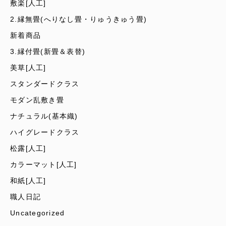
敷楽[人工]
2.縁無畳(へりなし畳・りゅうきゅう畳)
新着商品
3.縁付畳(新畳＆表替)
美草[人工]
スタンダードクラス
モダン乱敷き畳
ナチュラル(基本織)
ハイグレードクラス
松露[人工]
カラーマット[人工]
和紙[人工]
職人日記
Uncategorized