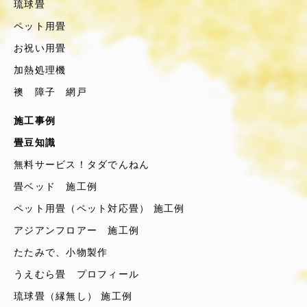
琉球畳
ペット用畳
お祝い用畳
加熱処理機
襖 障子 網戸
施工事例
畳豆知識
無料サービス！タダでんねん
畳ベッド 施工例
ペット用畳（ペット対応畳） 施工例
アジアンフロアー 施工例
たたみで、小物製作
うえむら畳 プロフィール
琉球畳（縁無し） 施工例