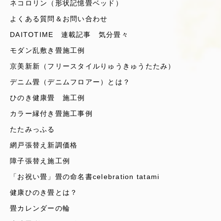
ネコロリン（形状記憶畳ベッド）
よくある質問＆お問い合わせ
DAITOTIME 連載記事 気分畳々
モダン乱敷き畳施工例
京美新新（フリースタイルりゅうきゅうたたみ）
デニム畳（デニムフロアー）とは？
ひのき健康畳 施工例
カラー縁付き畳施工事例
たたみっふる
網戸張替え新調価格
障子張替え施工例
「お祝い畳」畳の命名書celebration tatami
健康ひのき畳とは？
畳カレンダーの輪