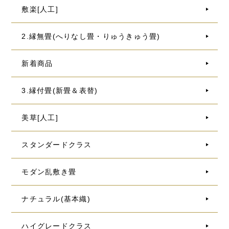
敷楽[人工]
2.縁無畳(へりなし畳・りゅうきゅう畳)
新着商品
3.縁付畳(新畳＆表替)
美草[人工]
スタンダードクラス
モダン乱敷き畳
ナチュラル(基本織)
ハイグレードクラス