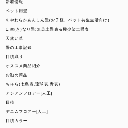
新着情報
ペット用畳
4.やわらかあんしん畳(お子様、ペット共生生活向け)
1.生(き)なり畳:無染土畳表＆極少染土畳表
天然い草
畳の工事記録
目積織り
オススメ商品紹介
お勧め商品
ちゅら(七島表,琉球表,青表)
アジアンフロアー[人工]
目積
デニムフロアー[人工]
目積カラー