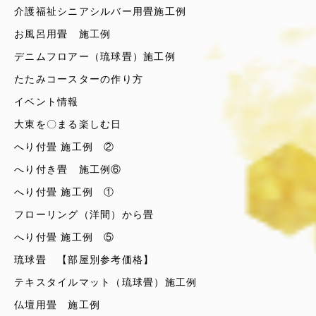
介護福祉シニアシルバー用畳施工例
お風呂用畳 施工例
デニムフロアー（琉球畳）施工例
たたみコースターの作り方
イベント情報
大東を〇まる楽しむ日
へり付畳 施工例 ②
へり付き畳 施工例⑥
へり付畳 施工例 ①
フローリング（洋間）から畳
へり付畳 施工例 ⑤
琉球畳 【部屋別参考価格】
テキスタイルマット（琉球畳）施工例
仏壇用畳 施工例