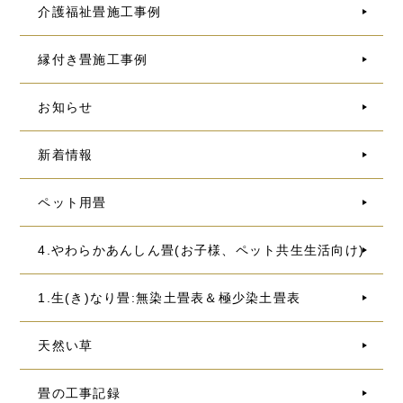
介護福祉畳施工事例
縁付き畳施工事例
お知らせ
新着情報
ペット用畳
4.やわらかあんしん畳(お子様、ペット共生生活向け)
1.生(き)なり畳:無染土畳表＆極少染土畳表
天然い草
畳の工事記録