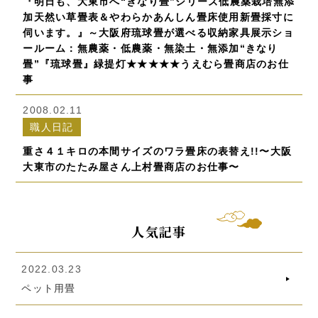
『明日も、大東市へ“きなり畳”シリーズ低農薬栽培無添
加天然い草畳表＆やわらかあんしん畳床使用新畳採寸に
伺います。』～大阪府琉球畳が選べる収納家具展示ショ
ールーム：無農薬・低農薬・無染土・無添加“きなり
畳”『琉球畳』緑提灯★★★★★うえむら畳商店のお仕
事
2008.02.11
職人日記
重さ４１キロの本間サイズのワラ畳床の表替え!!〜大阪
大東市のたたみ屋さん上村畳商店のお仕事〜
人気記事
2022.03.23
ペット用畳