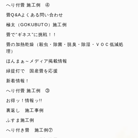
へり付畳 施工例 ④
畳Q&Aよくある問い合わせ
極太（GOKUBUTO）施工例
畳で“ギネス”に挑戦！！
畳の加熱乾燥（殺虫・除菌・脱臭・除湿・ＶＯＣ低減処
理）
ほんまぁ～メディア掲載情報
緑提灯で 国産畳を応援
新着情報！
へり付畳 施工例 ③
お得ッ！情報ッ!!
裏返し 施工事例
ふすま施工例
へり付き畳 施工例⑦