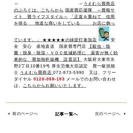
～ ～
うえむら畳商店
のぶろぐは、こちらから
国産畳応援隊 ～畳報サ
イト 畳ライフスタイル～
「正直を重ねて 信用
を得る 地道な商いをしている お店に飾っ
ています。」 ★★★★★の緑提灯参加店
安
全 安心 産地直送 国産畳専門店
【殺虫・除
菌・脱臭・除湿・ＶＯＣ低減処理に 薬害が無く効
果的な、畳加熱乾燥機 設置店】
大阪府大東市氷
野2丁目10番19号 厚生労働大臣認定 畳一級技能
士
うえむら畳商店
072-873-5990 又は、フリー
ダイヤル
0120-098-193
メールでのお問い合わせ
は、
こちらからお願いいたします。
前のページへ
次のページへ
記事一覧へ