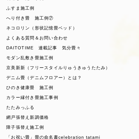
ふすま施工例
へり付き畳 施工例⑦
ネコロリン（形状記憶畳ベッド）
よくある質問＆お問い合わせ
DAITOTIME 連載記事 気分畳々
モダン乱敷き畳施工例
京美新新（フリースタイルりゅうきゅうたたみ）
デニム畳（デニムフロアー）とは？
ひのき健康畳 施工例
カラー縁付き畳施工事例
たたみっふる
網戸張替え新調価格
障子張替え施工例
「お祝い畳」畳の命名書celebration tatami