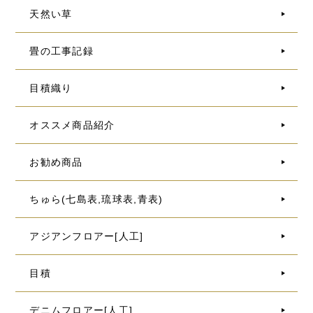
天然い草
畳の工事記録
目積織り
オススメ商品紹介
お勧め商品
ちゅら(七島表,琉球表,青表)
アジアンフロアー[人工]
目積
デニムフロアー[人工]