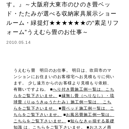
す。』～大阪府大東市のひのき畳ベッ
ド・たたみが選べる収納家具展示ショー
ルーム・緑提灯★★★★★★の“素足リフ
ォーム”うえむら畳のお仕事～
2010.05.14
うえむら畳 明日のお仕事。 明日は、吹田市のマ
ンションにお住まいのお客様宅へお見積もりに伺い
ます。 少し遠方からのお客様より見積もり依頼、
有難いですよね。 ■
へり付き畳施工例一覧は、こち
らをご覧下さいませ。
■
縁無し畳（へりなし）・琉
球畳（りゅうきゅうたたみ）施工例一覧は、 こち
らをご覧下さいませ。
■
畳ベッド施工例一覧は、こ
ちらをご覧下さいませ。
■
お風呂畳施工例一覧は、
こちらをご覧下さいませ。
■
知らなきゃ損する基礎
知識 は、こちらをご覧下さいませ。
■
おススメ商