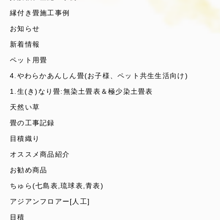
縁付き畳施工事例
お知らせ
新着情報
ペット用畳
4.やわらかあんしん畳(お子様、ペット共生生活向け)
1.生(き)なり畳:無染土畳表＆極少染土畳表
天然い草
畳の工事記録
目積織り
オススメ商品紹介
お勧め商品
ちゅら(七島表,琉球表,青表)
アジアンフロアー[人工]
目積