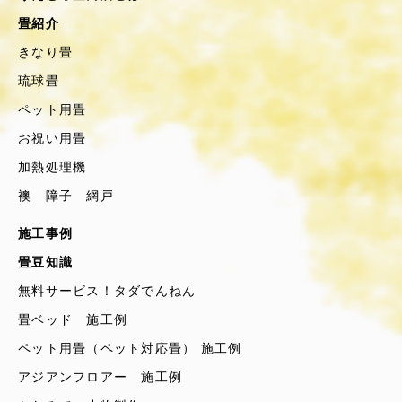
畳紹介
きなり畳
琉球畳
ペット用畳
お祝い用畳
加熱処理機
襖 障子 網戸
施工事例
畳豆知識
無料サービス！タダでんねん
畳ベッド 施工例
ペット用畳（ペット対応畳） 施工例
アジアンフロアー 施工例