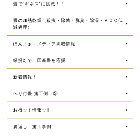
畳で“ギネス”に挑戦！！
畳の加熱乾燥（殺虫・除菌・脱臭・除湿・ＶＯＣ低
減処理）
ほんまぁ～メディア掲載情報
緑提灯で 国産畳を応援
新着情報！
へり付畳 施工例 ③
お得ッ！情報ッ!!
裏返し 施工事例