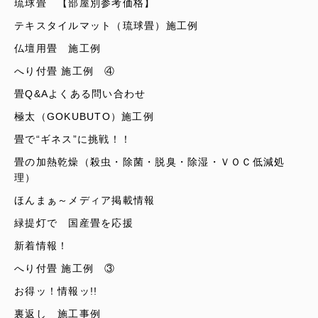
琉球畳 【部屋別参考価格】
テキスタイルマット（琉球畳）施工例
仏壇用畳 施工例
へり付畳 施工例 ④
畳Q&Aよくある問い合わせ
極太（GOKUBUTO）施工例
畳で“ギネス”に挑戦！！
畳の加熱乾燥（殺虫・除菌・脱臭・除湿・ＶＯＣ低減処
理）
ほんまぁ～メディア掲載情報
緑提灯で 国産畳を応援
新着情報！
へり付畳 施工例 ③
お得ッ！情報ッ!!
裏返し 施工事例