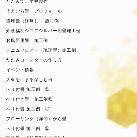
たたみで、小物製作
うえむら畳 プロフィール
琉球畳（縁無し） 施工例
介護福祉シニアシルバー用畳施工例
お風呂用畳 施工例
デニムフロアー（琉球畳）施工例
たたみコースターの作り方
イベント情報
大東を〇まる楽しむ日
へり付畳 施工例 ②
へり付き畳 施工例⑥
へり付畳 施工例 ①
フローリング（洋間）から畳
へり付畳 施工例 ⑤