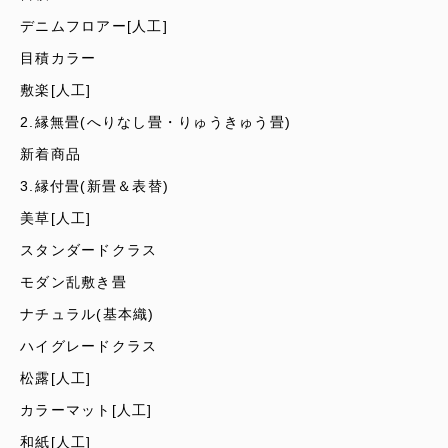
デニムフロアー[人工]
目積カラー
敷楽[人工]
2.縁無畳(へりなし畳・りゅうきゅう畳)
新着商品
3.縁付畳(新畳＆表替)
美草[人工]
スタンダードクラス
モダン乱敷き畳
ナチュラル(基本織)
ハイグレードクラス
松露[人工]
カラーマット[人工]
和紙[人工]