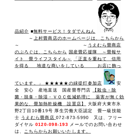
品紹介
■
無料サービス！タダでんねん
～
上村畳商店のホームページは、こちらから
～ ～
うえむら畳商店
のぶろぐは、こちらから
国産畳応援隊 ～畳報サ
イト 畳ライフスタイル～
「正直を重ねて 信用
を得る 地道な商いをしている お店に飾っ
ています。」 ★★★★★の緑提灯参加店
安
全 安心 産地直送 国産畳専門店
【殺虫・除
菌・脱臭・除湿・ＶＯＣ低減処理に 薬害が無く効
果的な、畳加熱乾燥機 設置店】
大阪府大東市氷
野2丁目10番19号 厚生労働大臣認定 畳一級技能
士
うえむら畳商店
072-873-5990 又は、フリー
ダイヤル
0120-098-193
メールでのお問い合わせ
は、
こちらからお願いいたします。