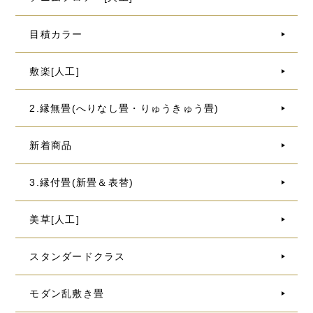
目積カラー
敷楽[人工]
2.縁無畳(へりなし畳・りゅうきゅう畳)
新着商品
3.縁付畳(新畳＆表替)
美草[人工]
スタンダードクラス
モダン乱敷き畳