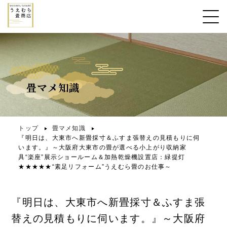
畳マメ知識
トップ
畳マメ知識
『明日は、大東市へ新畳採寸＆ふすま張替えの見積もりに伺
います。』～大阪府大東市の畳が選べる小上がり収納家
具“楽座”展示ショールーム＆加熱乾燥機設置店：緑提灯
★★★★★“素足リフォーム”うえむら畳のお仕事～
『明日は、大東市へ新畳採寸＆ふすま張
替えの見積もりに伺います。』～大阪府