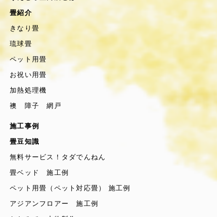
畳紹介
きなり畳
琉球畳
ペット用畳
お祝い用畳
加熱処理機
襖 障子 網戸
施工事例
畳豆知識
無料サービス！タダでんねん
畳ベッド 施工例
ペット用畳（ペット対応畳） 施工例
アジアンフロアー 施工例