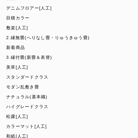
デニムフロアー[人工]
目積カラー
敷楽[人工]
2.縁無畳(へりなし畳・りゅうきゅう畳)
新着商品
3.縁付畳(新畳＆表替)
美草[人工]
スタンダードクラス
モダン乱敷き畳
ナチュラル(基本織)
ハイグレードクラス
松露[人工]
カラーマット[人工]
和紙[人工]