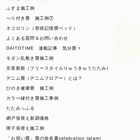
ふすま施工例
へり付き畳 施工例⑦
ネコロリン（形状記憶畳ベッド）
よくある質問＆お問い合わせ
DAITOTIME 連載記事 気分畳々
モダン乱敷き畳施工例
京美新新（フリースタイルりゅうきゅうたたみ）
デニム畳（デニムフロアー）とは？
ひのき健康畳 施工例
カラー縁付き畳施工事例
たたみっふる
網戸張替え新調価格
障子張替え施工例
「お祝い畳」畳の命名書celebration tatami