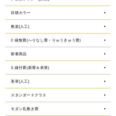
目積カラー
敷楽[人工]
2.縁無畳(へりなし畳・りゅうきゅう畳)
新着商品
3.縁付畳(新畳＆表替)
美草[人工]
スタンダードクラス
モダン乱敷き畳