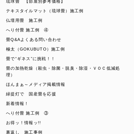
琉球畳 【部屋別参考価格】
テキスタイルマット（琉球畳）施工例
仏壇用畳 施工例
へり付畳 施工例 ④
畳Q&Aよくある問い合わせ
極太（GOKUBUTO）施工例
畳で“ギネス”に挑戦！！
畳の加熱乾燥（殺虫・除菌・脱臭・除湿・ＶＯＣ低減処
理）
ほんまぁ～メディア掲載情報
緑提灯で 国産畳を応援
新着情報！
へり付畳 施工例 ③
お得ッ！情報ッ!!
裏返し 施工事例