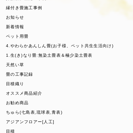
縁付き畳施工事例
お知らせ
新着情報
ペット用畳
4.やわらかあんしん畳(お子様、ペット共生生活向け)
1.生(き)なり畳:無染土畳表＆極少染土畳表
天然い草
畳の工事記録
目積織り
オススメ商品紹介
お勧め商品
ちゅら(七島表,琉球表,青表)
アジアンフロアー[人工]
目積