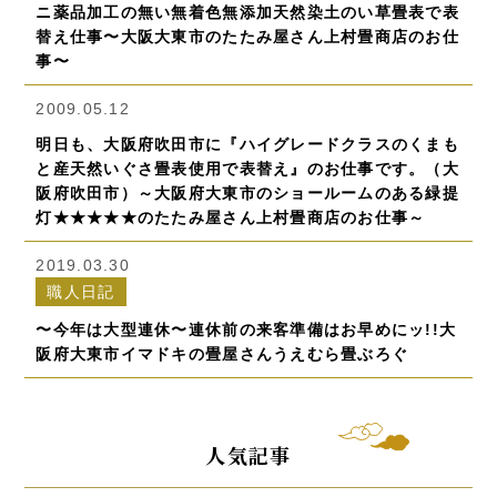
ニ薬品加工の無い無着色無添加天然染土のい草畳表で表
替え仕事〜大阪大東市のたたみ屋さん上村畳商店のお仕
事〜
2009.05.12
明日も、大阪府吹田市に『ハイグレードクラスのくまも
と産天然いぐさ畳表使用で表替え』のお仕事です。（大
阪府吹田市）～大阪府大東市のショールームのある緑提
灯★★★★★のたたみ屋さん上村畳商店のお仕事～
2019.03.30
職人日記
〜今年は大型連休〜連休前の来客準備はお早めにッ!!大
阪府大東市イマドキの畳屋さんうえむら畳ぶろぐ
人気記事