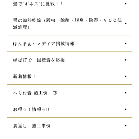
畳で“ギネス”に挑戦！！
畳の加熱乾燥（殺虫・除菌・脱臭・除湿・ＶＯＣ低
減処理）
ほんまぁ～メディア掲載情報
緑提灯で 国産畳を応援
新着情報！
へり付畳 施工例 ③
お得ッ！情報ッ!!
裏返し 施工事例