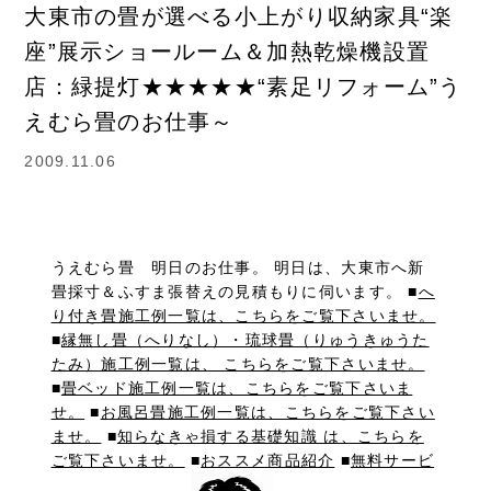
大東市の畳が選べる小上がり収納家具“楽
座”展示ショールーム＆加熱乾燥機設置
店：緑提灯★★★★★“素足リフォーム”う
えむら畳のお仕事～
2009.11.06
うえむら畳 明日のお仕事。 明日は、大東市へ新
畳採寸＆ふすま張替えの見積もりに伺います。 ■
へ
り付き畳施工例一覧は、こちらをご覧下さいませ。
■
縁無し畳（へりなし）・琉球畳（りゅうきゅうた
たみ）施工例一覧は、 こちらをご覧下さいませ。
■
畳ベッド施工例一覧は、こちらをご覧下さいま
せ。
■
お風呂畳施工例一覧は、こちらをご覧下さい
ませ。
■
知らなきゃ損する基礎知識 は、こちらを
ご覧下さいませ。
■
おススメ商品紹介
■
無料サービ