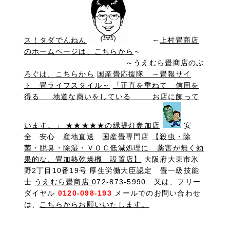
ス！タダでんねん
～
上村畳商店
のホームページは、こちらから
～
～
うえむら畳商店のぶ
ろぐは、こちらから
国産畳応援隊 ～畳報サイ
ト 畳ライフスタイル～
「正直を重ねて 信用を
得る 地道な商いをしている お店に飾って
います。」 ★★★★★の緑提灯参加店
安
全 安心 産地直送 国産畳専門店
【殺虫・除
菌・脱臭・除湿・ＶＯＣ低減処理に 薬害が無く効
果的な、畳加熱乾燥機 設置店】
大阪府大東市氷
野2丁目10番19号 厚生労働大臣認定 畳一級技能
士
うえむら畳商店
072-873-5990 又は、フリー
ダイヤル
0120-098-193
メールでのお問い合わせ
は、
こちらからお願いいたします。