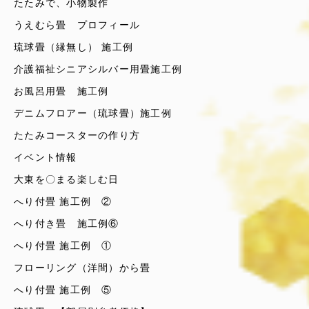
たたみで、小物製作
うえむら畳 プロフィール
琉球畳（縁無し） 施工例
介護福祉シニアシルバー用畳施工例
お風呂用畳 施工例
デニムフロアー（琉球畳）施工例
たたみコースターの作り方
イベント情報
大東を〇まる楽しむ日
へり付畳 施工例 ②
へり付き畳 施工例⑥
へり付畳 施工例 ①
フローリング（洋間）から畳
へり付畳 施工例 ⑤