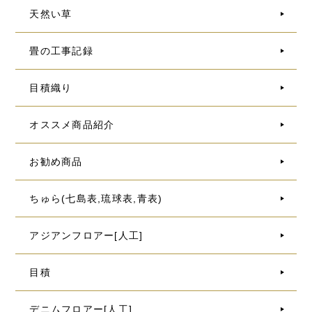
天然い草
畳の工事記録
目積織り
オススメ商品紹介
お勧め商品
ちゅら(七島表,琉球表,青表)
アジアンフロアー[人工]
目積
デニムフロアー[人工]