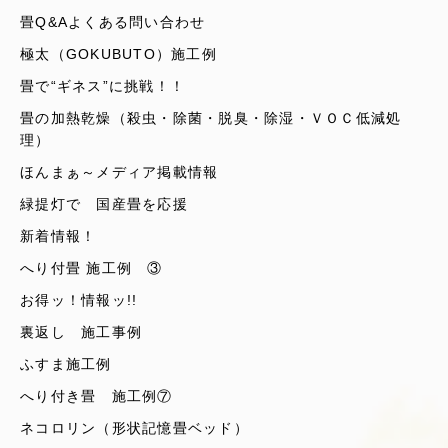
畳Q&Aよくある問い合わせ
極太（GOKUBUTO）施工例
畳で“ギネス”に挑戦！！
畳の加熱乾燥（殺虫・除菌・脱臭・除湿・ＶＯＣ低減処
理）
ほんまぁ～メディア掲載情報
緑提灯で 国産畳を応援
新着情報！
へり付畳 施工例 ③
お得ッ！情報ッ!!
裏返し 施工事例
ふすま施工例
へり付き畳 施工例⑦
ネコロリン（形状記憶畳ベッド）