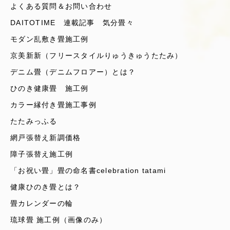
よくある質問＆お問い合わせ
DAITOTIME 連載記事 気分畳々
モダン乱敷き畳施工例
京美新新（フリースタイルりゅうきゅうたたみ）
デニム畳（デニムフロアー）とは？
ひのき健康畳 施工例
カラー縁付き畳施工事例
たたみっふる
網戸張替え新調価格
障子張替え施工例
「お祝い畳」畳の命名書celebration tatami
健康ひのき畳とは？
畳カレンダーの輪
琉球畳 施工例（画像のみ）