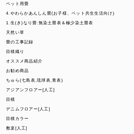
ペット用畳
4.やわらかあんしん畳(お子様、ペット共生生活向け)
1.生(き)なり畳:無染土畳表＆極少染土畳表
天然い草
畳の工事記録
目積織り
オススメ商品紹介
お勧め商品
ちゅら(七島表,琉球表,青表)
アジアンフロアー[人工]
目積
デニムフロアー[人工]
目積カラー
敷楽[人工]