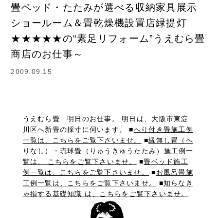
畳ベッド・たたみが選べる収納家具展示
ショールーム＆畳乾燥機設置店緑提灯
★★★★★の“素足リフォーム”うえむら畳
商店のお仕事～
2009.09.15
うえむら畳 明日のお仕事。 明日は、大阪市東淀
川区へ新畳の採寸に伺います。 ■
へり付き畳施工例
一覧は、こちらをご覧下さいませ。
■
縁無し畳（へ
りなし）・琉球畳（りゅうきゅうたたみ）施工例一
覧は、 こちらをご覧下さいませ。
■
畳ベッド施工
例一覧は、こちらをご覧下さいませ。
■
お風呂畳施
工例一覧は、こちらをご覧下さいませ。
■
知らなき
ゃ損する基礎知識 は、こちらをご覧下さいませ。