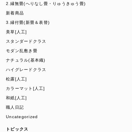
2.縁無畳(へりなし畳・りゅうきゅう畳)
新着商品
3.縁付畳(新畳＆表替)
美草[人工]
スタンダードクラス
モダン乱敷き畳
ナチュラル(基本織)
ハイグレードクラス
松露[人工]
カラーマット[人工]
和紙[人工]
職人日記
Uncategorized
トピックス