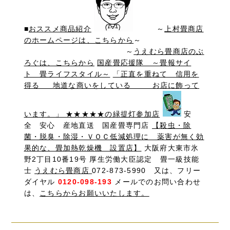
■
おススメ商品紹介
～
上村畳商店
のホームページは、こちらから
～
～
うえむら畳商店のぶ
ろぐは、こちらから
国産畳応援隊 ～畳報サイ
ト 畳ライフスタイル～
「正直を重ねて 信用を
得る 地道な商いをしている お店に飾って
います。」 ★★★★★の緑提灯参加店
安
全 安心 産地直送 国産畳専門店
【殺虫・除
菌・脱臭・除湿・ＶＯＣ低減処理に 薬害が無く効
果的な、畳加熱乾燥機 設置店】
大阪府大東市氷
野2丁目10番19号 厚生労働大臣認定 畳一級技能
士
うえむら畳商店
072-873-5990 又は、フリー
ダイヤル
0120-098-193
メールでのお問い合わせ
は、
こちらからお願いいたします。