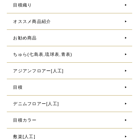
目積織り
オススメ商品紹介
お勧め商品
ちゅら(七島表,琉球表,青表)
アジアンフロアー[人工]
目積
デニムフロアー[人工]
目積カラー
敷楽[人工]