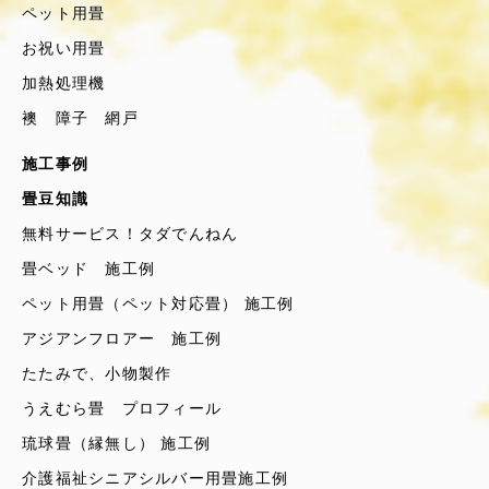
ペット用畳
お祝い用畳
加熱処理機
襖 障子 網戸
施工事例
畳豆知識
無料サービス！タダでんねん
畳ベッド 施工例
ペット用畳（ペット対応畳） 施工例
アジアンフロアー 施工例
たたみで、小物製作
うえむら畳 プロフィール
琉球畳（縁無し） 施工例
介護福祉シニアシルバー用畳施工例