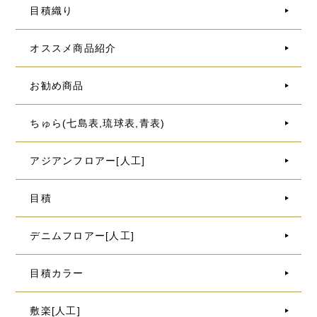
目積織り
オススメ商品紹介
お勧め商品
ちゅら(七島表,琉球表,青表)
アジアンフロアー[人工]
目積
デニムフロアー[人工]
目積カラー
敷楽[人工]