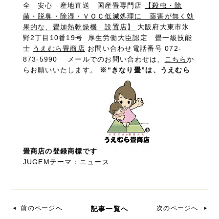
全 安心 産地直送 国産畳専門店
【殺虫・除
菌・脱臭・除湿・ＶＯＣ低減処理に 薬害が無く効
果的な、畳加熱乾燥機 設置店】
大阪府大東市氷
野2丁目10番19号 厚生労働大臣認定 畳一級技能
士
うえむら畳商店
お問い合わせ電話番号 072-
873-5990 メールでのお問い合わせは、
こちら
か
らお願いいたします。
※“きなり畳”は、うえむら
畳商店の登録商標です
JUGEMテーマ：
ニュース
前のページへ
次のページへ
記事一覧へ