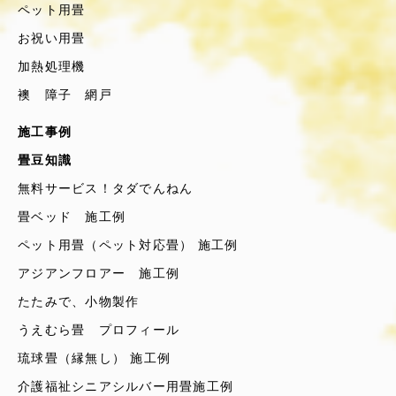
ペット用畳
お祝い用畳
加熱処理機
襖 障子 網戸
施工事例
畳豆知識
無料サービス！タダでんねん
畳ベッド 施工例
ペット用畳（ペット対応畳） 施工例
アジアンフロアー 施工例
たたみで、小物製作
うえむら畳 プロフィール
琉球畳（縁無し） 施工例
介護福祉シニアシルバー用畳施工例