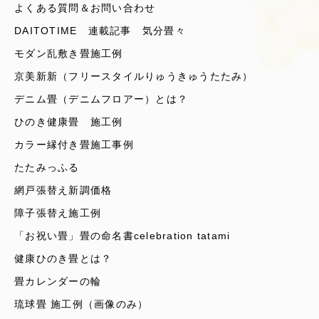
よくある質問＆お問い合わせ
DAITOTIME 連載記事 気分畳々
モダン乱敷き畳施工例
京美新新（フリースタイルりゅうきゅうたたみ）
デニム畳（デニムフロアー）とは？
ひのき健康畳 施工例
カラー縁付き畳施工事例
たたみっふる
網戸張替え新調価格
障子張替え施工例
「お祝い畳」畳の命名書celebration tatami
健康ひのき畳とは？
畳カレンダーの輪
琉球畳 施工例（画像のみ）