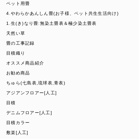
ペット用畳
4.やわらかあんしん畳(お子様、ペット共生生活向け)
1.生(き)なり畳:無染土畳表＆極少染土畳表
天然い草
畳の工事記録
目積織り
オススメ商品紹介
お勧め商品
ちゅら(七島表,琉球表,青表)
アジアンフロアー[人工]
目積
デニムフロアー[人工]
目積カラー
敷楽[人工]