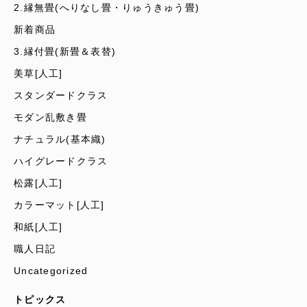
2.縁無畳(へりなし畳・りゅうきゅう畳)
新着商品
3.縁付畳(新畳＆表替)
美草[人工]
スタンダードクラス
モダン乱敷き畳
ナチュラル(基本織)
ハイグレードクラス
松露[人工]
カラーマット[人工]
和紙[人工]
職人日記
Uncategorized
トピックス