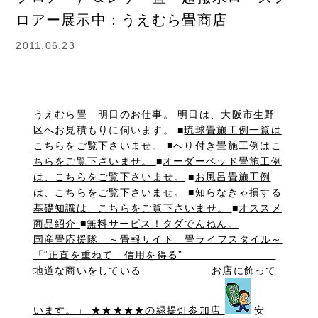
ロアー展示中：うえむら畳商店
2011.06.23
うえむら畳 明日のお仕事。 明日は、大阪市生野
区へお見積もりに伺います。 ■
琉球畳施工例一覧は
こちらをご覧下さいませ。
■
へり付き畳施工例はこ
ちらをご覧下さいませ。
■
オーダーベッド畳施工例
は、こちらをご覧下さいませ。
■
お風呂畳施工例
は、こちらをご覧下さいませ。
■
知らなきゃ損する
基礎知識は、こちらをご覧下さいませ。
■
オススメ
商品紹介
■
無料サービス！タダでんねん。
国産畳応援隊 ～畳報サイト 畳ライフスタイル～
「“正直を重ねて 信用を得る”
地道な商いをしている お店に飾って
います。」 ★★★★★の緑提灯参加店
安