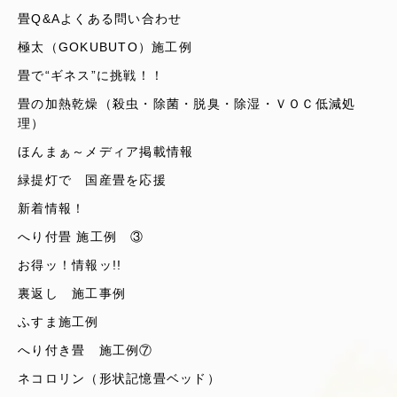
畳Q&Aよくある問い合わせ
極太（GOKUBUTO）施工例
畳で“ギネス”に挑戦！！
畳の加熱乾燥（殺虫・除菌・脱臭・除湿・ＶＯＣ低減処
理）
ほんまぁ～メディア掲載情報
緑提灯で 国産畳を応援
新着情報！
へり付畳 施工例 ③
お得ッ！情報ッ!!
裏返し 施工事例
ふすま施工例
へり付き畳 施工例⑦
ネコロリン（形状記憶畳ベッド）