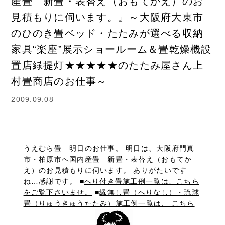
産畳 新畳・表替え（おもてかえ）のお
見積もりに伺います。』～大阪府大東市
のひのき畳ベッド・たたみが選べる収納
家具“楽座”展示ショールーム＆畳乾燥機設
置店緑提灯★★★★★のたたみ屋さん上
村畳商店のお仕事～
2009.09.08
うえむら畳 明日のお仕事。 明日は、大阪府門真
市・柏原市へ国内産畳 新畳・表替え（おもてか
え）のお見積もりに伺います。 ありがたいです
ね…感謝です。 ■
へり付き畳施工例一覧は、こちら
をご覧下さいませ。
■
縁無し畳（へりなし）・琉球
畳（りゅうきゅうたたみ）施工例一覧は、 こちら