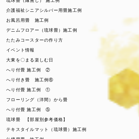
琉球畳（縁無し） 施工例
介護福祉シニアシルバー用畳施工例
お風呂用畳 施工例
デニムフロアー（琉球畳）施工例
たたみコースターの作り方
イベント情報
大東を〇まる楽しむ日
へり付畳 施工例 ②
へり付き畳 施工例⑥
へり付畳 施工例 ①
フローリング（洋間）から畳
へり付畳 施工例 ⑤
琉球畳 【部屋別参考価格】
テキスタイルマット（琉球畳）施工例