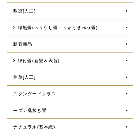
敷楽[人工]
2.縁無畳(へりなし畳・りゅうきゅう畳)
新着商品
3.縁付畳(新畳＆表替)
美草[人工]
スタンダードクラス
モダン乱敷き畳
ナチュラル(基本織)