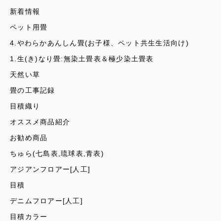
新着情報
ペット用畳
4.やわらかあんしん畳(お子様、ペット共生生活向け)
1.生(き)なり畳:無染土畳表＆極少染土畳表
天然い草
畳の工事記録
目積織り
オススメ商品紹介
お勧め商品
ちゅら(七島表,琉球表,青表)
アジアンフロアー[人工]
目積
デニムフロアー[人工]
目積カラー