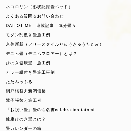
ネコロリン（形状記憶畳ベッド）
よくある質問＆お問い合わせ
DAITOTIME 連載記事 気分畳々
モダン乱敷き畳施工例
京美新新（フリースタイルりゅうきゅうたたみ）
デニム畳（デニムフロアー）とは？
ひのき健康畳 施工例
カラー縁付き畳施工事例
たたみっふる
網戸張替え新調価格
障子張替え施工例
「お祝い畳」畳の命名書celebration tatami
健康ひのき畳とは？
畳カレンダーの輪