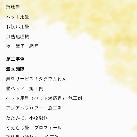
琉球畳
ペット用畳
お祝い用畳
加熱処理機
襖 障子 網戸
施工事例
畳豆知識
無料サービス！タダでんねん
畳ベッド 施工例
ペット用畳（ペット対応畳） 施工例
アジアンフロアー 施工例
たたみで、小物製作
うえむら畳 プロフィール