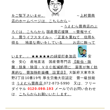
をご覧下さいませ。
～
上村畳商
店のホームページは、こちらから
～
～
うえむら畳商店のぶ
ろぐは、こちらから
国産畳応援隊 ～畳報サイ
ト 畳ライフスタイル～
「正直を重ねて 信用を
得る 地道な商いをしている お店に飾って
います。」 ★★★★★の緑提灯参加店
安
全 安心 産地直送 国産畳専門店
【殺虫・除
菌・脱臭・除湿・ＶＯＣ低減処理に 薬害が無く効
果的な、畳加熱乾燥機 設置店】
大阪府大東市氷
野2丁目10番19号 厚生労働大臣認定 畳一級技能
士
うえむら畳商店
072-873-5990 又は、フリー
ダイヤル
0120-098-193
メールでのお問い合わせ
は、
こちらからお願いいたします。