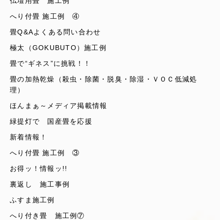
仏壇用畳 施工例
へり付畳 施工例 ④
畳Q&Aよくある問い合わせ
極太（GOKUBUTO）施工例
畳で“ギネス”に挑戦！！
畳の加熱乾燥（殺虫・除菌・脱臭・除湿・ＶＯＣ低減処
理）
ほんまぁ～メディア掲載情報
緑提灯で 国産畳を応援
新着情報！
へり付畳 施工例 ③
お得ッ！情報ッ!!
裏返し 施工事例
ふすま施工例
へり付き畳 施工例⑦