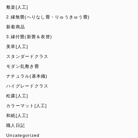
敷楽[人工]
2.縁無畳(へりなし畳・りゅうきゅう畳)
新着商品
3.縁付畳(新畳＆表替)
美草[人工]
スタンダードクラス
モダン乱敷き畳
ナチュラル(基本織)
ハイグレードクラス
松露[人工]
カラーマット[人工]
和紙[人工]
職人日記
Uncategorized