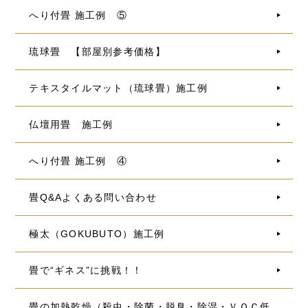
へり付畳 施工例 ⑤
琉球畳 【部屋別参考価格】
テキスタイルマット（琉球畳）施工例
仏壇用畳 施工例
へり付畳 施工例 ④
畳Q&Aよくある問い合わせ
極太（GOKUBUTO）施工例
畳で“ギネス”に挑戦！！
畳の加熱乾燥（殺虫・除菌・脱臭・除湿・ＶＯＣ低