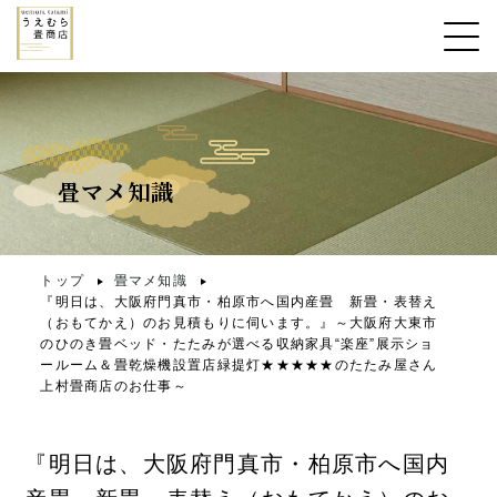
畳マメ知識
トップ
畳マメ知識
『明日は、大阪府門真市・柏原市へ国内産畳 新畳・表替え
（おもてかえ）のお見積もりに伺います。』～大阪府大東市
のひのき畳ベッド・たたみが選べる収納家具“楽座”展示ショ
ールーム＆畳乾燥機設置店緑提灯★★★★★のたたみ屋さん
上村畳商店のお仕事～
『明日は、大阪府門真市・柏原市へ国内