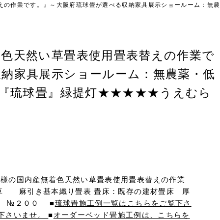
えの作業です。』～大阪府琉球畳が選べる収納家具展示ショールーム：無農
着色天然い草畳表使用畳表替えの作業で
収納家具展示ショールーム：無農薬・低
”『琉球畳』緑提灯★★★★★うえむら
所様の国内産無着色天然い草畳表使用畳表替えの作業
い草 麻引き基本織り畳表 畳床：既存の建材畳床 厚
 №２００ ■
琉球畳施工例一覧はこちらをご覧下さ
下さいませ。
■
オーダーベッド畳施工例は、こちらを