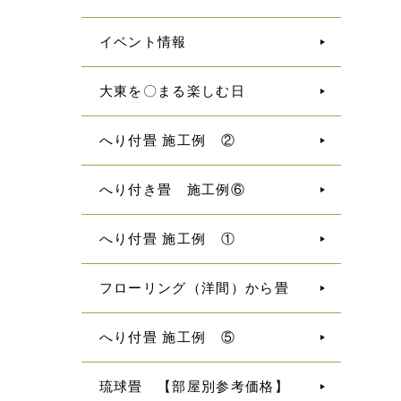
イベント情報
大東を〇まる楽しむ日
へり付畳 施工例 ②
へり付き畳 施工例⑥
へり付畳 施工例 ①
フローリング（洋間）から畳
へり付畳 施工例 ⑤
琉球畳 【部屋別参考価格】