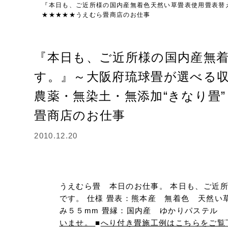
『本日も、ご近所様の国内産無着色天然い草畳表使用畳表替
★★★★★うえむら畳商店のお仕事
『本日も、ご近所様の国内産無
す。』～大阪府琉球畳が選べる
農薬・無染土・無添加“きなり畳
畳商店のお仕事
2010.12.20
うえむら畳 本日のお仕事。 本日も、ご近
です。 仕様 畳表：熊本産 無着色 天然
み５５mm 畳縁：国内産 ゆかりパステル
いませ。
■
へり付き畳施工例はこちらをご覧