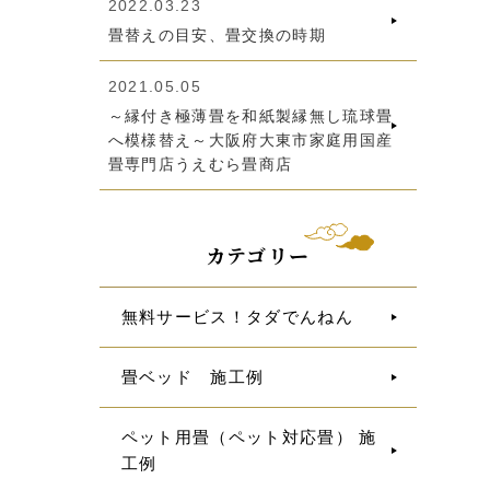
2022.03.23
畳替えの目安、畳交換の時期
2021.05.05
～縁付き極薄畳を和紙製縁無し琉球畳
へ模様替え～大阪府大東市家庭用国産
畳専門店うえむら畳商店
カテゴリー
無料サービス！タダでんねん
畳ベッド 施工例
ペット用畳（ペット対応畳） 施
工例