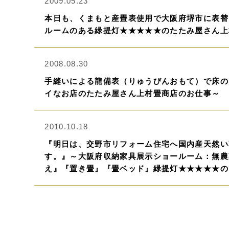
2009.05.23
本日も、くまもと産畳表使用で大阪府堺市に表替
ルームのある緑提灯★★★★★のたたみ屋さん上
2008.08.30
手縫いによる龍備表（りゅうびんおもて）で床の
イなお店のたたみ屋さん上村畳商店のお仕事～
2010.10.18
『明日は、交野市リフォーム住宅へ国内産天然い
す。』～大阪府収納家具展示ショールーム：無農
え』『置き畳』『畳ベッド』緑提灯★★★★★の