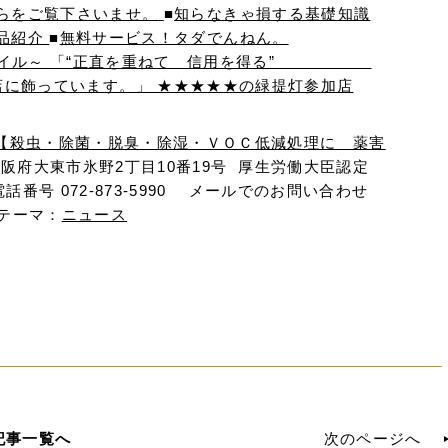
らをご覧下さいませ。
■
知らなきゃ損する基礎知識
品紹介
■
無料サービス！タダでんねん。
タイル～
「“正直を重ねて 信用を得る”
ています。」 ★★★★★の緑提灯参加店
【殺虫・除菌・脱臭・除湿・ＶＯＣ低減処理に 薬害
阪府大東市氷野2丁目10番19号 厚生労働大臣認定
番号 072-873-5990 メールでのお問い合わせ
Mテーマ：
ニュース
記事一覧へ
次のページへ