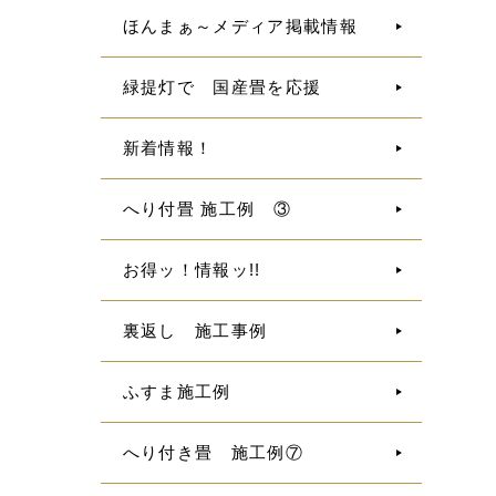
ほんまぁ～メディア掲載情報
緑提灯で 国産畳を応援
新着情報！
へり付畳 施工例 ③
お得ッ！情報ッ!!
裏返し 施工事例
ふすま施工例
へり付き畳 施工例⑦