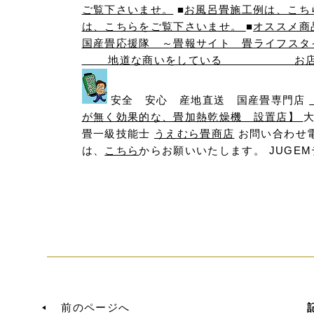
ご覧下さいませ。
■
お風呂畳施工例は、こち
は、こちらをご覧下さいませ。
■
オススメ商
国産畳応援隊 ～畳報サイト 畳ライフス
地道な商いをしている お店に飾っ
安全 安心 産地直送 国産畳専門店
が無く効果的な、畳加熱乾燥機 設置店】
大
畳一級技能士
うえむら畳商店
お問い合わせ電話
は、
こちら
からお願いいたします。
JUGE
前のページへ