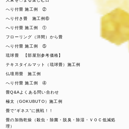
大東を〇まる楽しむ日
へり付畳 施工例 ②
へり付き畳 施工例⑥
へり付畳 施工例 ①
フローリング（洋間）から畳
へり付畳 施工例 ⑤
琉球畳 【部屋別参考価格】
テキスタイルマット（琉球畳）施工例
仏壇用畳 施工例
へり付畳 施工例 ④
畳Q&Aよくある問い合わせ
極太（GOKUBUTO）施工例
畳で“ギネス”に挑戦！！
畳の加熱乾燥（殺虫・除菌・脱臭・除湿・ＶＯＣ低減処
理）