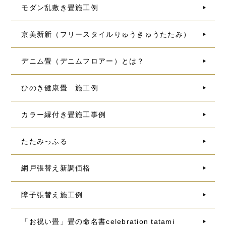
モダン乱敷き畳施工例
京美新新（フリースタイルりゅうきゅうたたみ）
デニム畳（デニムフロアー）とは？
ひのき健康畳 施工例
カラー縁付き畳施工事例
たたみっふる
網戸張替え新調価格
障子張替え施工例
「お祝い畳」畳の命名書celebration tatami