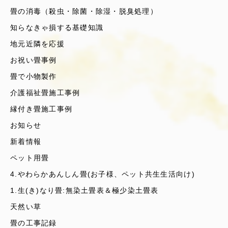
畳の消毒（殺虫・除菌・除湿・脱臭処理）
知らなきゃ損する基礎知識
地元近隣を応援
お祝い畳事例
畳で小物製作
介護福祉畳施工事例
縁付き畳施工事例
お知らせ
新着情報
ペット用畳
4.やわらかあんしん畳(お子様、ペット共生生活向け)
1.生(き)なり畳:無染土畳表＆極少染土畳表
天然い草
畳の工事記録