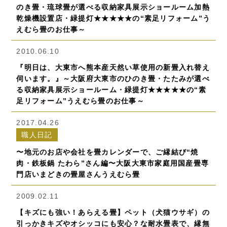
のき畳・琉球畳が選べる収納家具展示ショールーム加熱
乾燥機設置店・緑提灯★★★★★の“素足リフォーム”う
えむら畳のお仕事～
2010.06.10
『明日は、大東市へ熊本産天然い草使用の新畳入れ替え
伺います。』～大阪府大東市のひのき畳・たたみが選べ
る収納家具展示ショールーム・緑提灯★★★★★の“素
足リフォーム”うえむら畳のお仕事～
2017.04.26
職人日記
〜地元のお店や会社を畳カレンダーで、ご縁結び“焼
肉・鉄板鍋 たわら”さん編〜大阪大東市家庭用国産畳専
門店いまどきの畳屋さんうえむら畳
2009.02.11
【キズにも強い！あらえる畳】ペット（犬猫ウサギ）の
引っかきキズやオシッコにも安心？な耐水畳表で、縁無