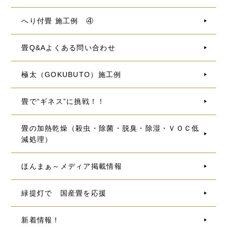
へり付畳 施工例 ④
畳Q&Aよくある問い合わせ
極太（GOKUBUTO）施工例
畳で“ギネス”に挑戦！！
畳の加熱乾燥（殺虫・除菌・脱臭・除湿・ＶＯＣ低
減処理）
ほんまぁ～メディア掲載情報
緑提灯で 国産畳を応援
新着情報！