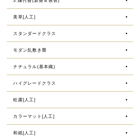
3.縁付畳(新畳＆表替)
美草[人工]
スタンダードクラス
モダン乱敷き畳
ナチュラル(基本織)
ハイグレードクラス
松露[人工]
カラーマット[人工]
和紙[人工]