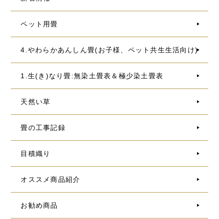
ペット用畳
4.やわらかあんしん畳(お子様、ペット共生生活向け)
1.生(き)なり畳:無染土畳表＆極少染土畳表
天然い草
畳の工事記録
目積織り
オススメ商品紹介
お勧め商品