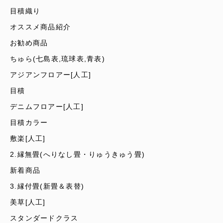
目積織り
オススメ商品紹介
お勧め商品
ちゅら(七島表,琉球表,青表)
アジアンフロアー[人工]
目積
デニムフロアー[人工]
目積カラー
敷楽[人工]
2.縁無畳(へりなし畳・りゅうきゅう畳)
新着商品
3.縁付畳(新畳＆表替)
美草[人工]
スタンダードクラス