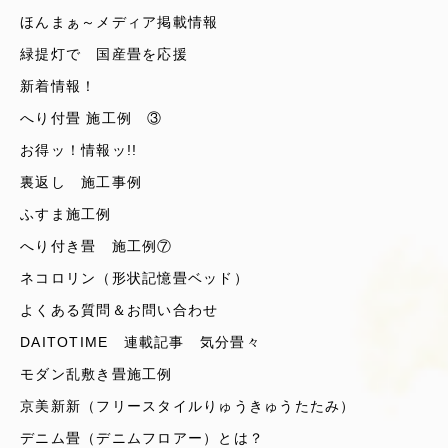
ほんまぁ～メディア掲載情報
緑提灯で 国産畳を応援
新着情報！
へり付畳 施工例 ③
お得ッ！情報ッ!!
裏返し 施工事例
ふすま施工例
へり付き畳 施工例⑦
ネコロリン（形状記憶畳ベッド）
よくある質問＆お問い合わせ
DAITOTIME 連載記事 気分畳々
モダン乱敷き畳施工例
京美新新（フリースタイルりゅうきゅうたたみ）
デニム畳（デニムフロアー）とは？