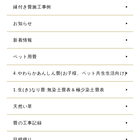
縁付き畳施工事例
お知らせ
新着情報
ペット用畳
4.やわらかあんしん畳(お子様、ペット共生生活向け)
1.生(き)なり畳:無染土畳表＆極少染土畳表
天然い草
畳の工事記録
目積織り