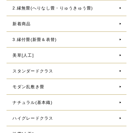
2.縁無畳(へりなし畳・りゅうきゅう畳)
新着商品
3.縁付畳(新畳＆表替)
美草[人工]
スタンダードクラス
モダン乱敷き畳
ナチュラル(基本織)
ハイグレードクラス