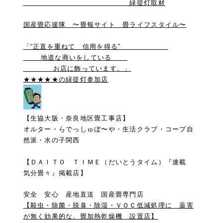
緑提灯取材
国産畳応援隊 〜畳報サイト 畳ライフスタイル〜
「“正直を重ねて 信用を得る”
地道な商いをしている
お店に飾っています。」
★★★★★の緑提灯参加店
【生協大阪・奈良地区畳工事店】
オルター・らでっしゅぼ〜や・生活クラブ・コープ自
然派・水の子関西
【ＤＡＩＴＯ ＴＩＭＥ（だいとうタイム）『連載
気分畳々』掲載店】
安全 安心 産地直送 国産畳専門店
【殺虫・除菌・脱臭・除湿・ＶＯＣ低減処理に 薬害
が無く効果的な、畳加熱乾燥機 設置店】