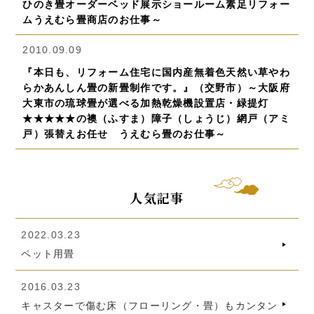
ひのき畳オーダーベッド展示ショールーム素足リフォー
ムうえむら畳商店のお仕事～
2010.09.09
『本日も、リフォーム住宅に国内産無着色天然い草やわ
らかあんしん畳の新畳制作です。』（交野市）～大阪府
大東市の琉球畳が選べる加熱乾燥機設置店・緑提灯
★★★★★の襖（ふすま）障子（しょうじ）網戸（アミ
戸）張替えお任せ うえむら畳のお仕事～
人気記事
2022.03.23
ペット用畳
2016.03.23
キャスターで傷む床（フローリング・畳）もカンタン