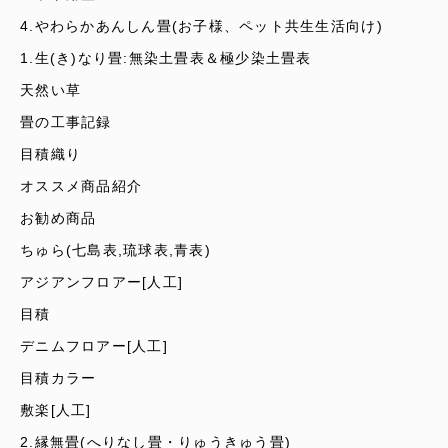
4.やわらかあんしん畳(お子様、ペット共生生活向け)
1.生(き)なり畳:無染土畳表＆極少染土畳表
天然い草
畳の工事記録
目積織り
オススメ商品紹介
お勧め商品
ちゅら(七島表,琉球表,青表)
アジアンフロアー[人工]
目積
デニムフロアー[人工]
目積カラー
敷楽[人工]
2.縁無畳(へりなし畳・りゅうきゅう畳)