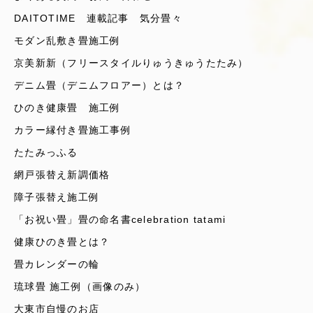
DAITOTIME 連載記事 気分畳々
モダン乱敷き畳施工例
京美新新（フリースタイルりゅうきゅうたたみ）
デニム畳（デニムフロアー）とは？
ひのき健康畳 施工例
カラー縁付き畳施工事例
たたみっふる
網戸張替え新調価格
障子張替え施工例
「お祝い畳」畳の命名書celebration tatami
健康ひのき畳とは？
畳カレンダーの輪
琉球畳 施工例（画像のみ）
大東市自慢のお店