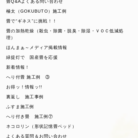
畳Q&Aよくある問い合わせ
極太（GOKUBUTO）施工例
畳で“ギネス”に挑戦！！
畳の加熱乾燥（殺虫・除菌・脱臭・除湿・ＶＯＣ低減処
理）
ほんまぁ～メディア掲載情報
緑提灯で 国産畳を応援
新着情報！
へり付畳 施工例 ③
お得ッ！情報ッ!!
裏返し 施工事例
ふすま施工例
へり付き畳 施工例⑦
ネコロリン（形状記憶畳ベッド）
よくある質問＆お問い合わせ