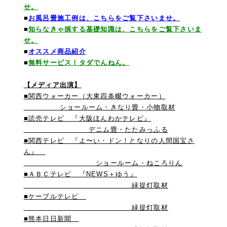
せ。
■
お風呂畳施工例は、こちらをご覧下さいませ。
■
知らなきゃ損する基礎知識は、こちらをご覧下さいま
せ。
■
オススメ商品紹介
■
無料サービス！タダでんねん。
【メディア出演】
■関西ウォーカー（大東四条畷ウォーカー）
ショールーム・きなり畳・小物取材
■読売テレビ 『大阪ほんわかテレビ』
デニム畳・たたみっふる
■関西テレビ 『よ〜い・ドン！となりの人間国宝さ
ん』
ショールーム・ねころりん
■ＡＢＣテレビ 『NEWS＋ゆう』
緑提灯取材
■ケーブルテレビ
緑提灯取材
■熊本日日新聞