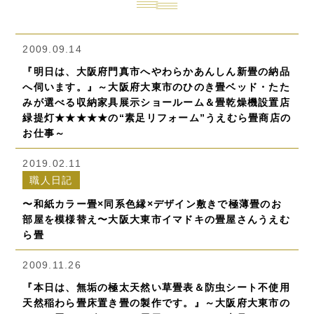
2009.09.14
『明日は、大阪府門真市へやわらかあんしん新畳の納品
へ伺います。』～大阪府大東市のひのき畳ベッド・たた
みが選べる収納家具展示ショールーム＆畳乾燥機設置店
緑提灯★★★★★の“素足リフォーム”うえむら畳商店の
お仕事～
2019.02.11
職人日記
〜和紙カラー畳×同系色縁×デザイン敷きで極薄畳のお
部屋を模様替え〜大阪大東市イマドキの畳屋さんうえむ
ら畳
2009.11.26
『本日は、無垢の極太天然い草畳表＆防虫シート不使用
天然稲わら畳床置き畳の製作です。』～大阪府大東市の