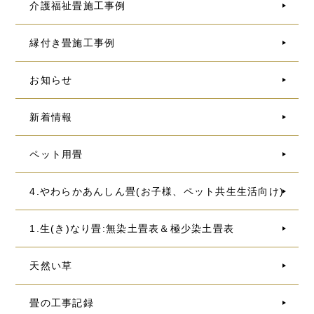
介護福祉畳施工事例
縁付き畳施工事例
お知らせ
新着情報
ペット用畳
4.やわらかあんしん畳(お子様、ペット共生生活向け)
1.生(き)なり畳:無染土畳表＆極少染土畳表
天然い草
畳の工事記録