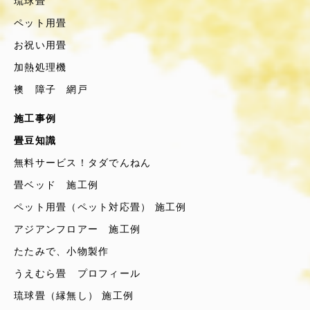
琉球畳
ペット用畳
お祝い用畳
加熱処理機
襖 障子 網戸
施工事例
畳豆知識
無料サービス！タダでんねん
畳ベッド 施工例
ペット用畳（ペット対応畳） 施工例
アジアンフロアー 施工例
たたみで、小物製作
うえむら畳 プロフィール
琉球畳（縁無し） 施工例