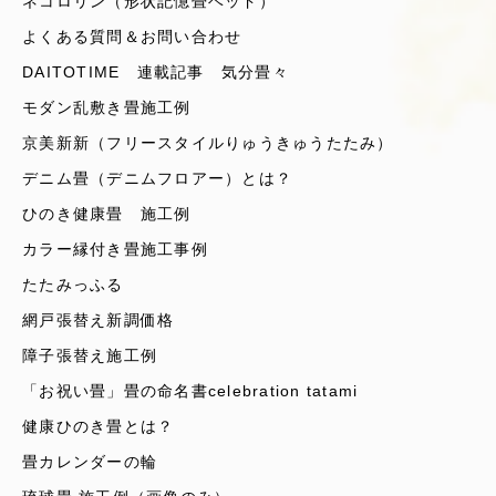
ネコロリン（形状記憶畳ベッド）
よくある質問＆お問い合わせ
DAITOTIME 連載記事 気分畳々
モダン乱敷き畳施工例
京美新新（フリースタイルりゅうきゅうたたみ）
デニム畳（デニムフロアー）とは？
ひのき健康畳 施工例
カラー縁付き畳施工事例
たたみっふる
網戸張替え新調価格
障子張替え施工例
「お祝い畳」畳の命名書celebration tatami
健康ひのき畳とは？
畳カレンダーの輪