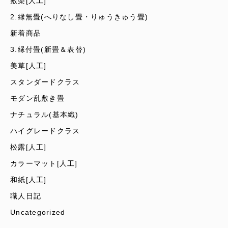
敷楽[人工]
2.縁無畳(へりなし畳・りゅうきゅう畳)
新着商品
3.縁付畳(新畳＆表替)
美草[人工]
スタンダードクラス
モダン乱敷き畳
ナチュラル(基本織)
ハイグレードクラス
松露[人工]
カラーマット[人工]
和紙[人工]
職人日記
Uncategorized