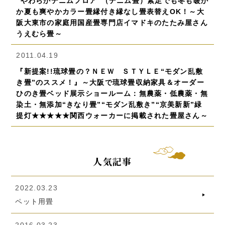
“やわらかデニムフロア”（デニム畳）素足でも冬も暖か
か夏も爽やかカラー畳縁付き縁なし畳表替えOK！～大
阪大東市の家庭用国産畳専門店イマドキのたたみ屋さん
うえむら畳～
2011.04.19
『新提案!!琉球畳の？ＮＥＷ ＳＴＹＬＥ“モダン乱敷
き畳”のススメ！』～大阪で琉球畳収納家具＆オーダー
ひのき畳ベッド展示ショールーム：無農薬・低農薬・無
染土・無添加“きなり畳”“モダン乱敷き”“京美新新”緑
提灯★★★★★関西ウォーカーに掲載された畳屋さん～
人気記事
2022.03.23
ペット用畳