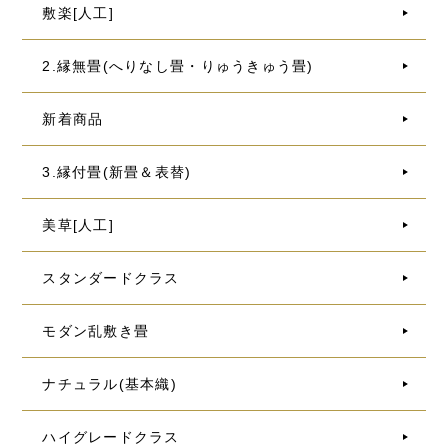
敷楽[人工]
2.縁無畳(へりなし畳・りゅうきゅう畳)
新着商品
3.縁付畳(新畳＆表替)
美草[人工]
スタンダードクラス
モダン乱敷き畳
ナチュラル(基本織)
ハイグレードクラス