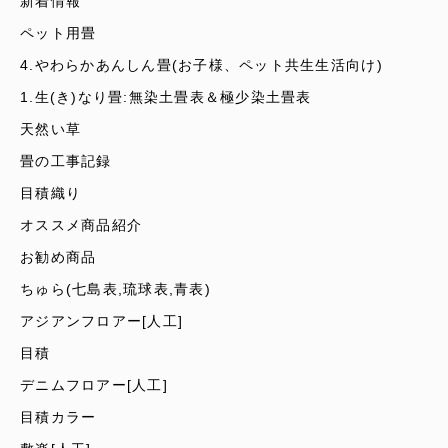
新着情報
ペット用畳
4.やわらかあんしん畳(お子様、ペット共生生活向け)
1.生(き)なり畳:無染土畳表＆極少染土畳表
天然い草
畳の工事記録
目積織り
オススメ商品紹介
お勧め商品
ちゅら(七島表,琉球表,青表)
アジアンフロアー[人工]
目積
デニムフロアー[人工]
目積カラー