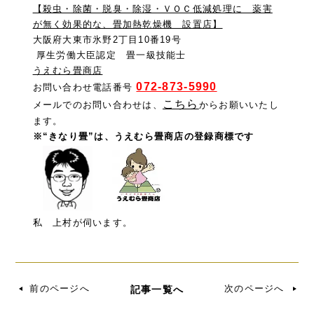
【殺虫・除菌・脱臭・除湿・ＶＯＣ低減処理に 薬害
が無く効果的な、畳加熱乾燥機 設置店】
大阪府大東市氷野2丁目10番19号
厚生労働大臣認定 畳一級技能士
うえむら畳商店
072-873-5990
お問い合わせ電話番号
こちら
メールでのお問い合わせは、
からお願いいたし
ます。
※“きなり畳”は、うえむら畳商店の登録商標です
私 上村が伺います。
前のページへ
次のページへ
記事一覧へ