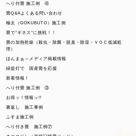
へり付畳 施工例 ④
畳Q&Aよくある問い合わせ
極太（GOKUBUTO）施工例
畳で“ギネス”に挑戦！！
畳の加熱乾燥（殺虫・除菌・脱臭・除湿・ＶＯＣ低減処
理）
ほんまぁ～メディア掲載情報
緑提灯で 国産畳を応援
新着情報！
へり付畳 施工例 ③
お得ッ！情報ッ!!
裏返し 施工事例
ふすま施工例
へり付き畳 施工例⑦