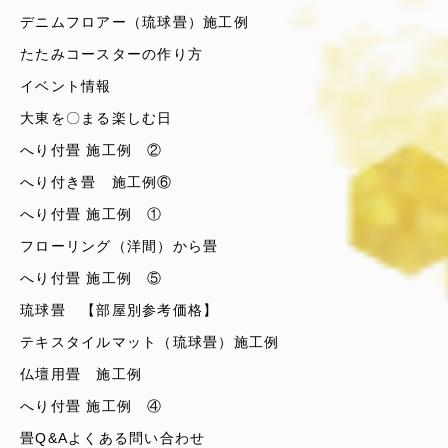
デニムフロアー（琉球畳）施工例
たたみコースターの作り方
イベント情報
大東を〇まる楽しむ日
へり付畳 施工例 ②
へり付き畳 施工例⑥
へり付畳 施工例 ①
フローリング（洋間）から畳
へり付畳 施工例 ⑤
琉球畳 【部屋別参考価格】
テキスタイルマット（琉球畳）施工例
仏壇用畳 施工例
へり付畳 施工例 ④
畳Q&Aよくある問い合わせ