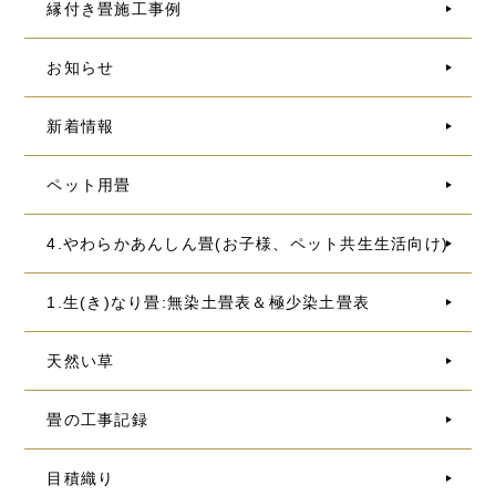
縁付き畳施工事例
お知らせ
新着情報
ペット用畳
4.やわらかあんしん畳(お子様、ペット共生生活向け)
1.生(き)なり畳:無染土畳表＆極少染土畳表
天然い草
畳の工事記録
目積織り