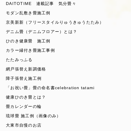
DAITOTIME 連載記事 気分畳々
モダン乱敷き畳施工例
京美新新（フリースタイルりゅうきゅうたたみ）
デニム畳（デニムフロアー）とは？
ひのき健康畳 施工例
カラー縁付き畳施工事例
たたみっふる
網戸張替え新調価格
障子張替え施工例
「お祝い畳」畳の命名書celebration tatami
健康ひのき畳とは？
畳カレンダーの輪
琉球畳 施工例（画像のみ）
大東市自慢のお店