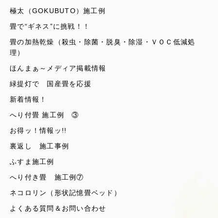
極太（GOKUBUTO）施工例
畳で“ギネス”に挑戦！！
畳の加熱乾燥（殺虫・除菌・脱臭・除湿・ＶＯＣ低減処
理）
ほんまぁ～メディア掲載情報
緑提灯で 国産畳を応援
新着情報！
へり付畳 施工例 ③
お得ッ！情報ッ!!
裏返し 施工事例
ふすま施工例
へり付き畳 施工例⑦
ネコロリン（形状記憶畳ベッド）
よくある質問＆お問い合わせ