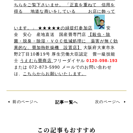
ちらをご覧下さいませ。
「正直を重ねて 信用を
得る 地道な商いをしている お店に飾って
います。」 ★★★★★の緑提灯参加店
安
全 安心 産地直送 国産畳専門店
【殺虫・除
菌・脱臭・除湿・ＶＯＣ低減処理に 薬害が無く効
果的な、畳加熱乾燥機 設置店】
大阪府大東市氷
野2丁目10番19号 厚生労働大臣認定 畳一級技能
士
うえむら畳商店
フリーダイヤル
0120-098-193
または 072-873-5990 メールでのお問い合わせ
は、
こちらからお願いいたします。
前のページへ
次のページへ
記事一覧へ
この記事もおすすめ