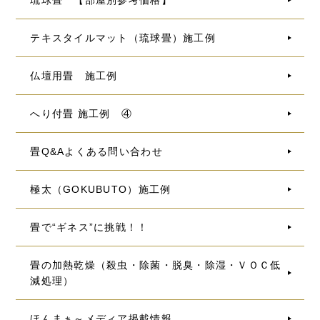
琉球畳 【部屋別参考価格】
テキスタイルマット（琉球畳）施工例
仏壇用畳 施工例
へり付畳 施工例 ④
畳Q&Aよくある問い合わせ
極太（GOKUBUTO）施工例
畳で“ギネス”に挑戦！！
畳の加熱乾燥（殺虫・除菌・脱臭・除湿・ＶＯＣ低
減処理）
ほんまぁ～メディア掲載情報