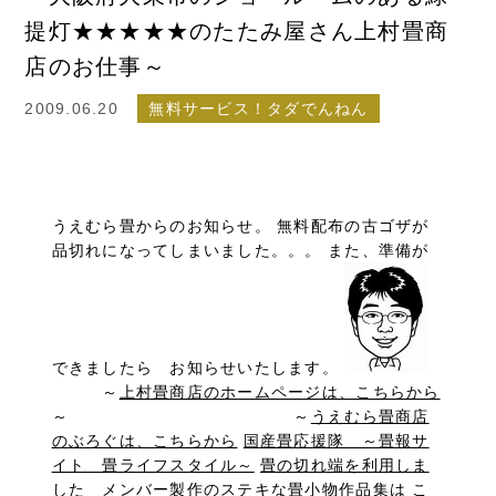
提灯★★★★★のたたみ屋さん上村畳商
店のお仕事～
2009.06.20
無料サービス！タダでんねん
うえむら畳からのお知らせ。 無料配布の古ゴザが
品切れになってしまいました。。。 また、準備が
できましたら お知らせいたします。
～
上村畳商店のホームページは、こちらから
～ ～
うえむら畳商店
のぶろぐは、こちらから
国産畳応援隊 ～畳報サ
イト 畳ライフスタイル～
畳の切れ端を利用しま
した メンバー製作のステキな畳小物作品集は こ