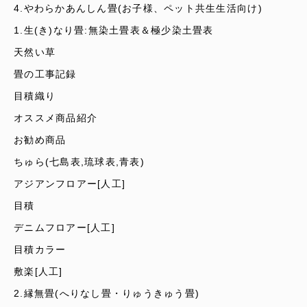
4.やわらかあんしん畳(お子様、ペット共生生活向け)
1.生(き)なり畳:無染土畳表＆極少染土畳表
天然い草
畳の工事記録
目積織り
オススメ商品紹介
お勧め商品
ちゅら(七島表,琉球表,青表)
アジアンフロアー[人工]
目積
デニムフロアー[人工]
目積カラー
敷楽[人工]
2.縁無畳(へりなし畳・りゅうきゅう畳)