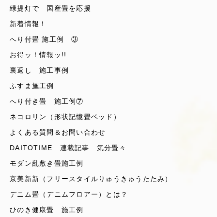
緑提灯で 国産畳を応援
新着情報！
へり付畳 施工例 ③
お得ッ！情報ッ!!
裏返し 施工事例
ふすま施工例
へり付き畳 施工例⑦
ネコロリン（形状記憶畳ベッド）
よくある質問＆お問い合わせ
DAITOTIME 連載記事 気分畳々
モダン乱敷き畳施工例
京美新新（フリースタイルりゅうきゅうたたみ）
デニム畳（デニムフロアー）とは？
ひのき健康畳 施工例