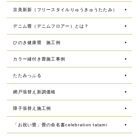
京美新新（フリースタイルりゅうきゅうたたみ）
デニム畳（デニムフロアー）とは？
ひのき健康畳 施工例
カラー縁付き畳施工事例
たたみっふる
網戸張替え新調価格
障子張替え施工例
「お祝い畳」畳の命名書celebration tatami