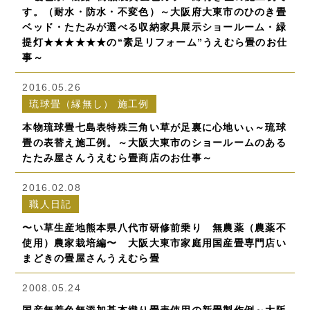
す。（耐水・防水・不変色）～大阪府大東市のひのき畳
ベッド・たたみが選べる収納家具展示ショールーム・緑
提灯★★★★★★の“素足リフォーム”うえむら畳のお仕
事～
2016.05.26
琉球畳（縁無し） 施工例
本物琉球畳七島表特殊三角い草が足裏に心地いぃ～琉球
畳の表替え施工例。～大阪大東市のショールームのある
たたみ屋さんうえむら畳商店のお仕事～
2016.02.08
職人日記
〜い草生産地熊本県八代市研修前乗り 無農薬（農薬不
使用）農家栽培編〜 大阪大東市家庭用国産畳専門店い
まどきの畳屋さんうえむら畳
2008.05.24
国産無着色無添加基本織り畳表使用の新畳製作例～大阪