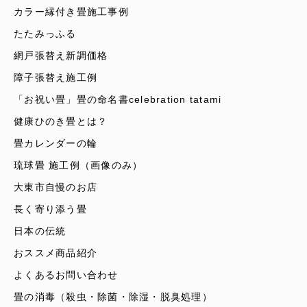
カラー縁付き畳施工事例
たたみっふる
網戸張替え新調価格
障子張替え施工例
「お祝い畳」畳の命名書celebration tatami
健康ひのき畳とは？
畳カレンダーの輪
琉球畳 施工例（画像のみ）
大東市自慢のお店
長く寄り添う畳
日本の伝統
おススメ商品紹介
よくあるお問い合わせ
畳の消毒（殺虫・除菌・除湿・脱臭処理）