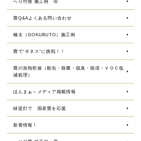
へり付畳 施工例 ④
畳Q&Aよくある問い合わせ
極太（GOKUBUTO）施工例
畳で“ギネス”に挑戦！！
畳の加熱乾燥（殺虫・除菌・脱臭・除湿・ＶＯＣ低
減処理）
ほんまぁ～メディア掲載情報
緑提灯で 国産畳を応援
新着情報！