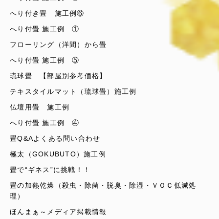
へり付き畳 施工例⑥
へり付畳 施工例 ①
フローリング（洋間）から畳
へり付畳 施工例 ⑤
琉球畳 【部屋別参考価格】
テキスタイルマット（琉球畳）施工例
仏壇用畳 施工例
へり付畳 施工例 ④
畳Q&Aよくある問い合わせ
極太（GOKUBUTO）施工例
畳で“ギネス”に挑戦！！
畳の加熱乾燥（殺虫・除菌・脱臭・除湿・ＶＯＣ低減処
理）
ほんまぁ～メディア掲載情報