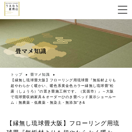
畳マメ知識
トップ
畳マメ知識
【縁無し琉球畳大阪】フローリング用琉球畳『無垢材よりも
超やわらかく暖かい、暖色系黄金色カラー縁無し琉球畳“松
露（しょうろ）”の置き畳施工例です。（箕面市）』～大阪
で琉球畳収納家具＆オーダーひのき畳ベッド展示ショールー
ム：無農薬・低農薬・無染土・無添加“き&
【縁無し琉球畳大阪】フローリング用琉