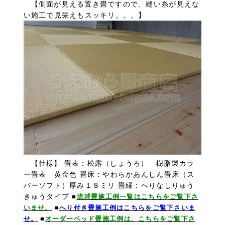
【側面が見える置き畳ですので、縫い糸が見えな
い施工で見栄えもスッキリ。。。】
【仕様】 畳表：松露（しょうろ） 樹脂製カラ
ー畳表 黄金色 畳床：やわらかあんしん畳床（ス
パーソフト）厚み１８ミリ 畳縁：へりなしりゅう
きゅうタイプ
■
琉球畳施工例一覧はこちらをご覧下さ
いませ。
■
へり付き畳施工例はこちらをご覧下さいま
せ。
■
オーダーベッド畳施工例は、こちらをご覧下さ