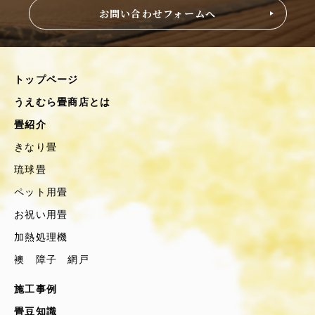
お問い合わせフォームへ
トップページ
うえむら畳商店とは
畳紹介
きなり畳
琉球畳
ペット用畳
お祝い用畳
加熱処理機
襖 障子 網戸
施工事例
畳豆知識