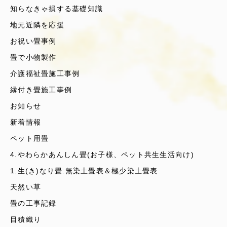
知らなきゃ損する基礎知識
地元近隣を応援
お祝い畳事例
畳で小物製作
介護福祉畳施工事例
縁付き畳施工事例
お知らせ
新着情報
ペット用畳
4.やわらかあんしん畳(お子様、ペット共生生活向け)
1.生(き)なり畳:無染土畳表＆極少染土畳表
天然い草
畳の工事記録
目積織り