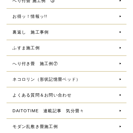
へり付畳 施工例 ③
お得ッ！情報ッ!!
裏返し 施工事例
ふすま施工例
へり付き畳 施工例⑦
ネコロリン（形状記憶畳ベッド）
よくある質問＆お問い合わせ
DAITOTIME 連載記事 気分畳々
モダン乱敷き畳施工例