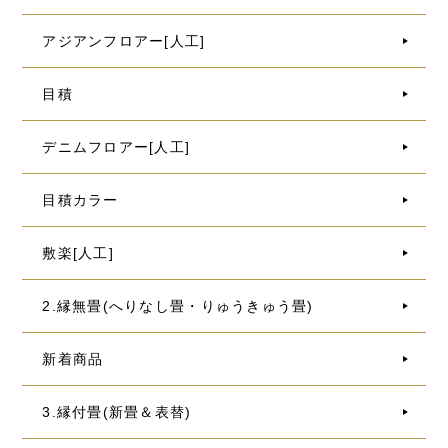
アジアンフロアー[人工]
目積
デニムフロアー[人工]
目積カラー
敷楽[人工]
2.縁無畳(へりなし畳・りゅうきゅう畳)
新着商品
3.縁付畳(新畳＆表替)