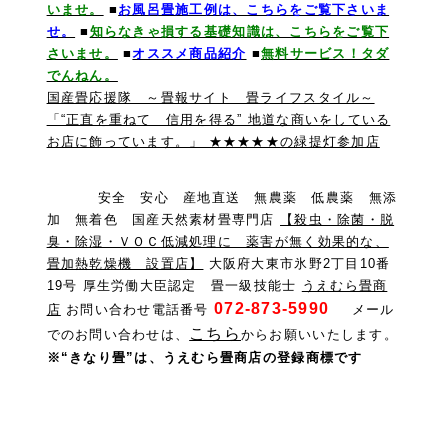
いませ。
■
お風呂畳施工例は、こちらをご覧下さいま
せ。
■
知らなきゃ損する基礎知識は、こちらをご覧下
さいませ。
■
オススメ商品紹介
■
無料サービス！タダ
でんねん。
国産畳応援隊 ～畳報サイト 畳ライフスタイル～
「“正直を重ねて 信用を得る” 地道な商いをしている
お店に飾っています。」 ★★★★★の緑提灯参加店
安全 安心 産地直送 無農薬 低農薬 無添
加 無着色 国産天然素材畳専門店
【殺虫・除菌・脱
臭・除湿・ＶＯＣ低減処理に 薬害が無く効果的な、
畳加熱乾燥機 設置店】
大阪府大東市氷野2丁目10番
19号 厚生労働大臣認定 畳一級技能士
うえむら畳商
072-873-5990
店
お問い合わせ電話番号
メール
こちら
でのお問い合わせは、
からお願いいたします。
※“きなり畳”は、うえむら畳商店の登録商標です