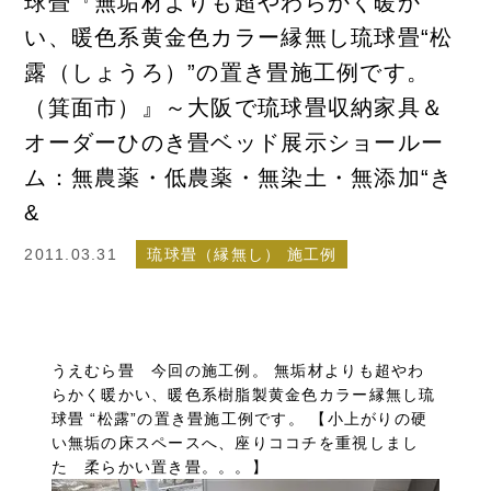
球畳『無垢材よりも超やわらかく暖か
い、暖色系黄金色カラー縁無し琉球畳“松
露（しょうろ）”の置き畳施工例です。
（箕面市）』～大阪で琉球畳収納家具＆
オーダーひのき畳ベッド展示ショールー
ム：無農薬・低農薬・無染土・無添加“き
&
2011.03.31
琉球畳（縁無し） 施工例
うえむら畳 今回の施工例。 無垢材よりも超やわ
らかく暖かい、暖色系樹脂製黄金色カラー縁無し琉
球畳 “松露”の置き畳施工例です。 【小上がりの硬
い無垢の床スペースへ、座りココチを重視しまし
た 柔らかい置き畳。。。】