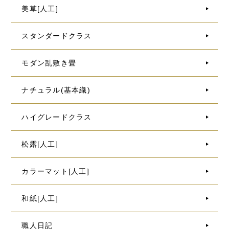
美草[人工]
スタンダードクラス
モダン乱敷き畳
ナチュラル(基本織)
ハイグレードクラス
松露[人工]
カラーマット[人工]
和紙[人工]
職人日記