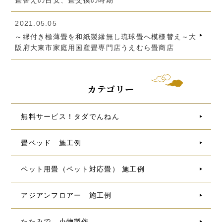
2021.05.05
～縁付き極薄畳を和紙製縁無し琉球畳へ模様替え～大
阪府大東市家庭用国産畳専門店うえむら畳商店
カテゴリー
無料サービス！タダでんねん
畳ベッド 施工例
ペット用畳（ペット対応畳） 施工例
アジアンフロアー 施工例
たたみで、小物製作