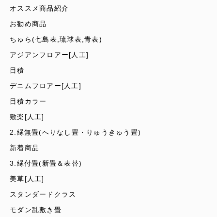
オススメ商品紹介
お勧め商品
ちゅら(七島表,琉球表,青表)
アジアンフロアー[人工]
目積
デニムフロアー[人工]
目積カラー
敷楽[人工]
2.縁無畳(へりなし畳・りゅうきゅう畳)
新着商品
3.縁付畳(新畳＆表替)
美草[人工]
スタンダードクラス
モダン乱敷き畳