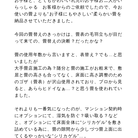
お子様と、とてもかわいい乳児のお子様お二人がい
らっしゃる お客様からのご依頼でしたので、今お
使いの畳よりも“お子様にもやさしい”柔らかい畳を
納品させていただきました。
今回の畳替えのきっかけは、畳表の毛羽立ちが目だ
って来ての、畳替えの決断？だったかな？
畳の使用年数から言いますと、表替え？でも…と思
いましたが
大手畳店施工の為？随分と畳の施工がお粗末で、敷
居と畳の高さも合ってなく、床面に高さ調整のため
のゴザ（畳表）が沢山使用されており、プロから見
ると、あららヒドイなぁ…？と思う畳を使われてい
ました。
それよりも一番気になったのが、マンション契約時
にオプションにて、湿気を防ぐ？吸い取る？など
と、オプションにて床面全体に“シリカゲル”を敷き
詰めている為に、畳の隙間から少しづつ畳上面に出
てくるやっかいな“シリカゲル”…。