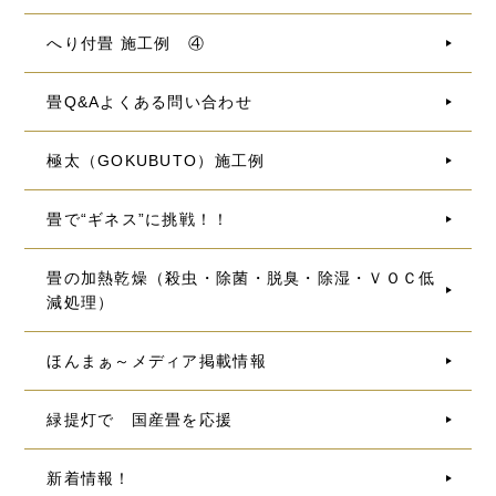
へり付畳 施工例 ④
畳Q&Aよくある問い合わせ
極太（GOKUBUTO）施工例
畳で“ギネス”に挑戦！！
畳の加熱乾燥（殺虫・除菌・脱臭・除湿・ＶＯＣ低
減処理）
ほんまぁ～メディア掲載情報
緑提灯で 国産畳を応援
新着情報！