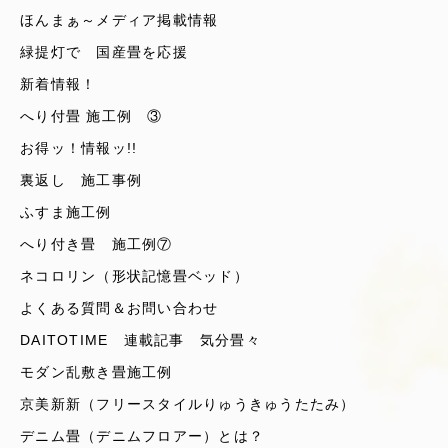
ほんまぁ～メディア掲載情報
緑提灯で 国産畳を応援
新着情報！
へり付畳 施工例 ③
お得ッ！情報ッ!!
裏返し 施工事例
ふすま施工例
へり付き畳 施工例⑦
ネコロリン（形状記憶畳ベッド）
よくある質問＆お問い合わせ
DAITOTIME 連載記事 気分畳々
モダン乱敷き畳施工例
京美新新（フリースタイルりゅうきゅうたたみ）
デニム畳（デニムフロアー）とは？