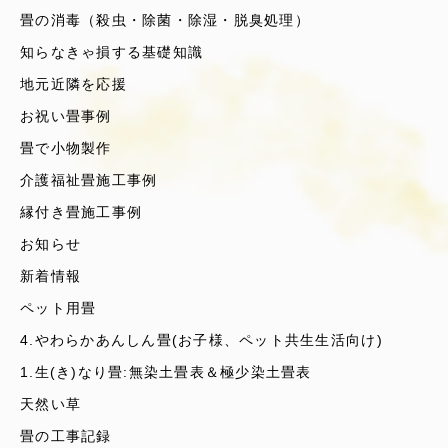
畳の消毒（殺虫・除菌・除湿・脱臭処理）
知らなきゃ損する基礎知識
地元近隣を応援
お祝い畳事例
畳で小物製作
介護福祉畳施工事例
縁付き畳施工事例
お知らせ
新着情報
ペット用畳
4.やわらかあんしん畳(お子様、ペット共生生活向け)
1.生(き)なり畳:無染土畳表＆極少染土畳表
天然い草
畳の工事記録