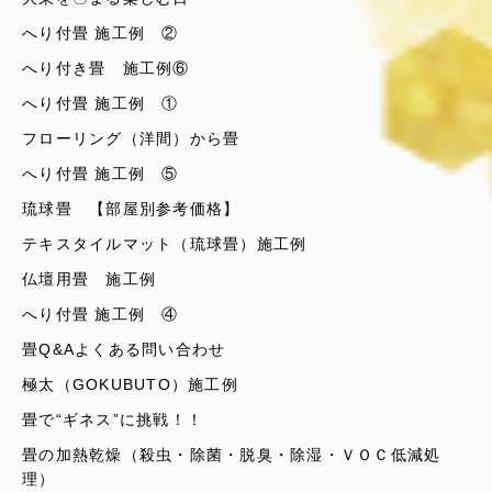
へり付畳 施工例 ②
へり付き畳 施工例⑥
へり付畳 施工例 ①
フローリング（洋間）から畳
へり付畳 施工例 ⑤
琉球畳 【部屋別参考価格】
テキスタイルマット（琉球畳）施工例
仏壇用畳 施工例
へり付畳 施工例 ④
畳Q&Aよくある問い合わせ
極太（GOKUBUTO）施工例
畳で“ギネス”に挑戦！！
畳の加熱乾燥（殺虫・除菌・脱臭・除湿・ＶＯＣ低減処
理）