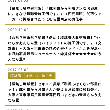
2011.05.02
【縁無し琉球畳大阪】『純和風から和モダンなお部屋
に。きなり琉球畳施工例です。』（西淀川区）関西ウォ
ーカーに掲載されたうえむら畳商店のお仕事
2009.10.02
【台形？三角形？変形？斜め？琉球畳大阪交野市】”や
わらかあんしん畳（ハイソフト）の施工例です。』（交
野市）～大阪府大東市のひのき畳ベッド・たたみが選べ
る収納家具展示ショールーム・緑提灯★★★★★★のう
えむら畳&
2017.05.09
琉球畳（縁無し） 施工例
【縁無し琉球畳】セキスイ美草『和風っぽくない部屋に
ッ！』純和風からお嬢さんが使えるお部屋に模様替え。
大阪大東市家庭用国産畳専門店いまどきの畳屋さんうえ
むら畳