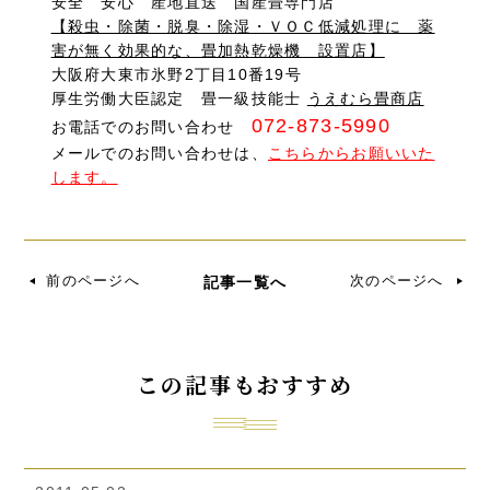
安全 安心 産地直送 国産畳専門店
【殺虫・除菌・脱臭・除湿・ＶＯＣ低減処理に 薬
害が無く効果的な、畳加熱乾燥機 設置店】
大阪府大東市氷野2丁目10番19号
厚生労働大臣認定 畳一級技能士
うえむら畳商店
072-873-5990
お電話でのお問い合わせ
メールでのお問い合わせは、
こちらからお願いいた
します。
前のページへ
次のページへ
記事一覧へ
この記事もおすすめ