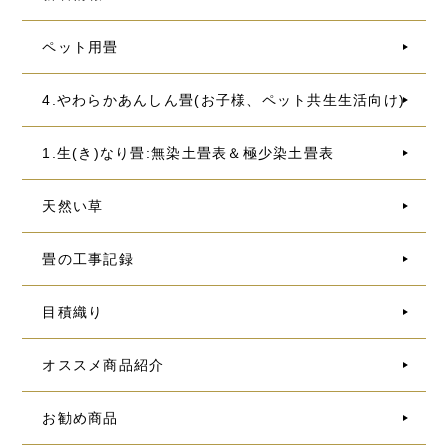
ペット用畳
4.やわらかあんしん畳(お子様、ペット共生生活向け)
1.生(き)なり畳:無染土畳表＆極少染土畳表
天然い草
畳の工事記録
目積織り
オススメ商品紹介
お勧め商品