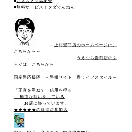
■
おススメ商品紹介
■
無料サービス！タダでんねん
～
上村畳商店のホームページは、
こちらから
～
～
うえむら畳商店のぶ
ろぐは、こちらから
国産畳応援隊 ～畳報サイト 畳ライフスタイル～
「正直を重ねて 信用を得る
地道な商いをしている
お店に飾っています。」
★★★★★の緑提灯参加店