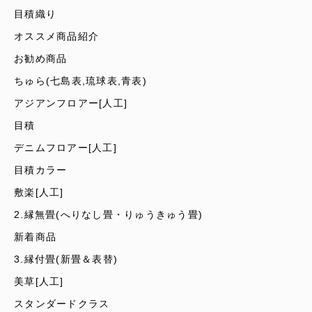
目積織り
オススメ商品紹介
お勧め商品
ちゅら(七島表,琉球表,青表)
アジアンフロアー[人工]
目積
デニムフロアー[人工]
目積カラー
敷楽[人工]
2.縁無畳(へりなし畳・りゅうきゅう畳)
新着商品
3.縁付畳(新畳＆表替)
美草[人工]
スタンダードクラス