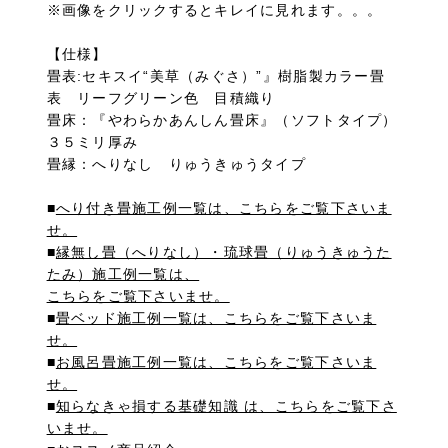
※画像をクリックするとキレイに見れます。。。
【仕様】
畳表:セキスイ“美草（みぐさ）”』樹脂製カラー畳
表 リーフグリーン色 目積織り
畳床：『やわらかあんしん畳床』（ソフトタイプ）
３５ミリ厚み
畳縁：へりなし りゅうきゅうタイプ
■
へり付き畳施工例一覧は、こちらをご覧下さいま
せ。
■
縁無し畳（へりなし）・琉球畳（りゅうきゅうた
たみ）施工例一覧は、
こちらをご覧下さいませ。
■
畳ベッド施工例一覧は、こちらをご覧下さいま
せ。
■
お風呂畳施工例一覧は、こちらをご覧下さいま
せ。
■
知らなきゃ損する基礎知識 は、こちらをご覧下さ
いませ。