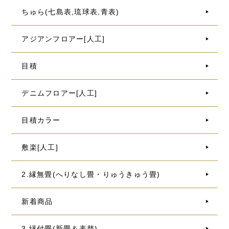
ちゅら(七島表,琉球表,青表)
アジアンフロアー[人工]
目積
デニムフロアー[人工]
目積カラー
敷楽[人工]
2.縁無畳(へりなし畳・りゅうきゅう畳)
新着商品
3.縁付畳(新畳＆表替)