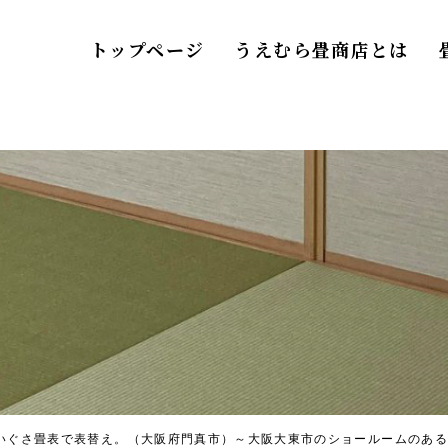
トップページ
うえむら畳商店とは
いぐさ畳表で表替え。（大阪府門真市）～大阪大東市のショールームのある