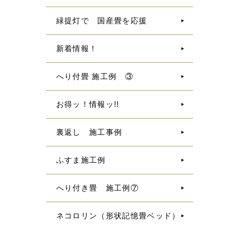
緑提灯で 国産畳を応援
新着情報！
へり付畳 施工例 ③
お得ッ！情報ッ!!
裏返し 施工事例
ふすま施工例
へり付き畳 施工例⑦
ネコロリン（形状記憶畳ベッド）