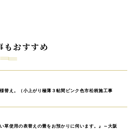
事もおすすめ
様替え。（小上がり極薄３帖間ピンク色市松柄施工事
い草使用の表替えの畳をお預かりに伺います。』～大阪