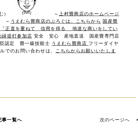
含む）
～
上村畳商店のホームページ
～
うえむら畳商店のぶろぐは、こちらから
国産畳
「正直を重ねて 信用を得る 地道な商いをしてい
の緑提灯参加店
安全 安心 産地直送 国産畳専門店
働大臣認定 畳一級技能士
うえむら畳商店
フリーダイヤ
90 メールでのお問い合わせは、
こちらからお願いいたしま
記事一覧へ
次のページへ