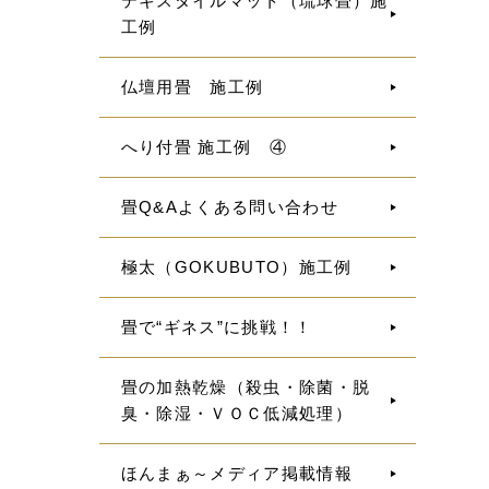
テキスタイルマット（琉球畳）施
工例
仏壇用畳 施工例
へり付畳 施工例 ④
畳Q&Aよくある問い合わせ
極太（GOKUBUTO）施工例
畳で“ギネス”に挑戦！！
畳の加熱乾燥（殺虫・除菌・脱
臭・除湿・ＶＯＣ低減処理）
ほんまぁ～メディア掲載情報