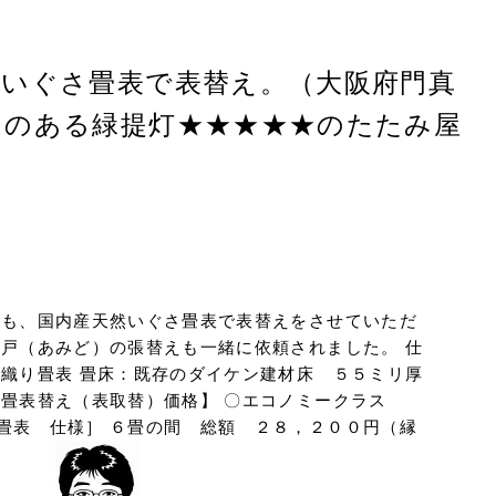
然いぐさ畳表で表替え。（大阪府門真
ムのある緑提灯★★★★★のたたみ屋
にも、国内産天然いぐさ畳表で表替えをさせていただ
網戸（あみど）の張替えも一緒に依頼されました。 仕
本織り畳表 畳床：既存のダイケン建材床 ５５ミリ厚
考 畳表替え（表取替）価格】 〇エコノミークラス
畳表 仕様］ ６畳の間 総額 ２８，２００円（縁