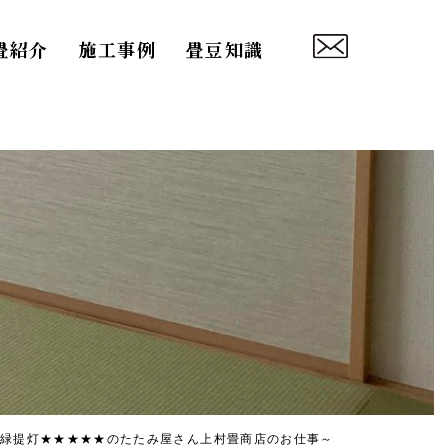
畳紹介
施工事例
畳豆知識
緑提灯★★★★★のたたみ屋さん上村畳商店のお仕事～