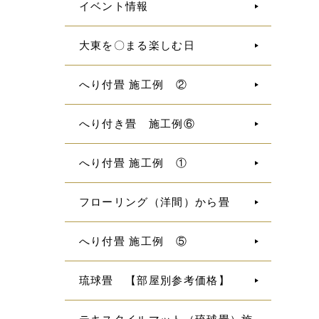
イベント情報
大東を〇まる楽しむ日
へり付畳 施工例 ②
へり付き畳 施工例⑥
へり付畳 施工例 ①
フローリング（洋間）から畳
へり付畳 施工例 ⑤
琉球畳 【部屋別参考価格】