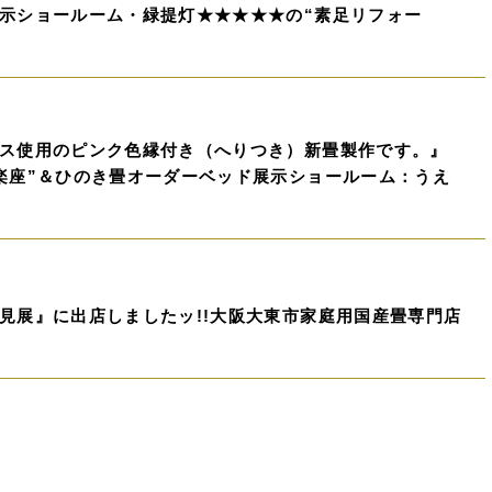
示ショールーム・緑提灯★★★★★の“素足リフォー
ス使用のピンク色縁付き（へりつき）新畳製作です。』
楽座”＆ひのき畳オーダーベッド展示ショールーム：うえ
見展』に出店しましたッ!!大阪大東市家庭用国産畳専門店