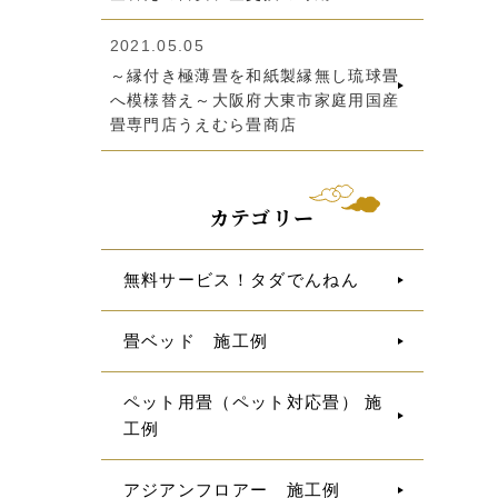
2021.05.05
～縁付き極薄畳を和紙製縁無し琉球畳
へ模様替え～大阪府大東市家庭用国産
畳専門店うえむら畳商店
カテゴリー
無料サービス！タダでんねん
畳ベッド 施工例
ペット用畳（ペット対応畳） 施
工例
アジアンフロアー 施工例