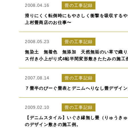
2008.04.16
畳の工事記録
滑りにくく転倒時にもやさしく衝撃を吸収するや
上村畳商店のお仕事〜
2008.05.23
畳の工事記録
無染土 無着色 無添加 天然無垢のい草で織り
ス付き小上がり式4帖半間変形敷きたたみの施工
2007.08.14
畳の工事記録
７畳半のびーぐ畳表とデニムへりなし畳デザイン
2009.02.10
畳の工事記録
【デニムスタイル】いぐさ縁無し畳（りゅうきゅ
のデザイン敷きの施工例。