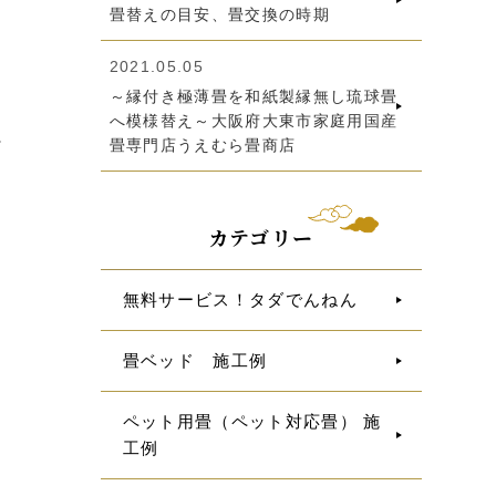
畳替えの目安、畳交換の時期
2021.05.05
～縁付き極薄畳を和紙製縁無し琉球畳
へ模様替え～大阪府大東市家庭用国産
畳専門店うえむら畳商店
カテゴリー
無料サービス！タダでんねん
畳ベッド 施工例
ペット用畳（ペット対応畳） 施
工例