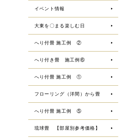
イベント情報
大東を〇まる楽しむ日
へり付畳 施工例 ②
へり付き畳 施工例⑥
へり付畳 施工例 ①
フローリング（洋間）から畳
へり付畳 施工例 ⑤
琉球畳 【部屋別参考価格】