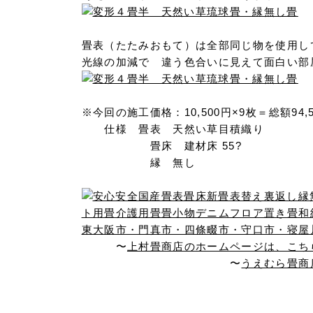
畳表（たたみおもて）は全部同じ物を使用し
光線の加減で 違う色合いに見えて面白い部
※今回の施工価格：10,500円×9枚＝総額94
仕様 畳表 天然い草目積織り
畳床 建材床 55?
縁 無し
〜
上村畳商店のホームページは、こち
〜
うえむら畳商