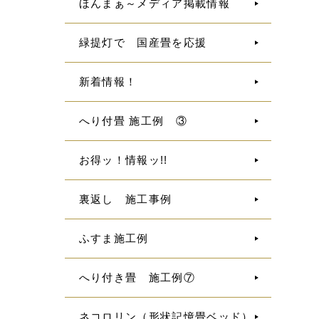
ほんまぁ～メディア掲載情報
緑提灯で 国産畳を応援
新着情報！
へり付畳 施工例 ③
お得ッ！情報ッ!!
裏返し 施工事例
ふすま施工例
へり付き畳 施工例⑦
ネコロリン（形状記憶畳ベッド）