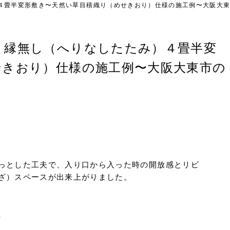
４畳半変形敷き〜天然い草目積織り（めせきおり）仕様の施工例〜大阪大
）縁無し（へりなしたたみ）４畳半変
せきおり）仕様の施工例〜大阪大東市の
っとした工夫で、入り口から入った時の開放感とリビ
ざ）スペースが出来上がりました。
、