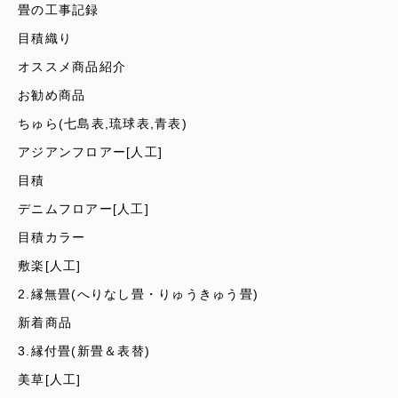
畳の工事記録
目積織り
オススメ商品紹介
お勧め商品
ちゅら(七島表,琉球表,青表)
アジアンフロアー[人工]
目積
デニムフロアー[人工]
目積カラー
敷楽[人工]
2.縁無畳(へりなし畳・りゅうきゅう畳)
新着商品
3.縁付畳(新畳＆表替)
美草[人工]