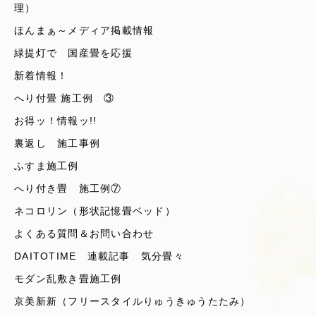
理）
ほんまぁ～メディア掲載情報
緑提灯で 国産畳を応援
新着情報！
へり付畳 施工例 ③
お得ッ！情報ッ!!
裏返し 施工事例
ふすま施工例
へり付き畳 施工例⑦
ネコロリン（形状記憶畳ベッド）
よくある質問＆お問い合わせ
DAITOTIME 連載記事 気分畳々
モダン乱敷き畳施工例
京美新新（フリースタイルりゅうきゅうたたみ）