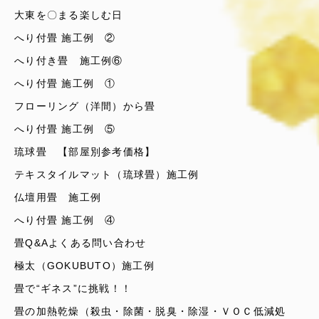
大東を〇まる楽しむ日
へり付畳 施工例 ②
へり付き畳 施工例⑥
へり付畳 施工例 ①
フローリング（洋間）から畳
へり付畳 施工例 ⑤
琉球畳 【部屋別参考価格】
テキスタイルマット（琉球畳）施工例
仏壇用畳 施工例
へり付畳 施工例 ④
畳Q&Aよくある問い合わせ
極太（GOKUBUTO）施工例
畳で“ギネス”に挑戦！！
畳の加熱乾燥（殺虫・除菌・脱臭・除湿・ＶＯＣ低減処