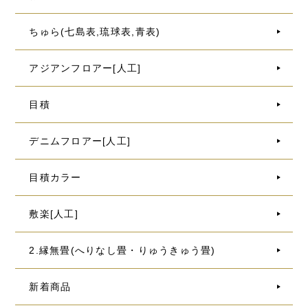
ちゅら(七島表,琉球表,青表)
アジアンフロアー[人工]
目積
デニムフロアー[人工]
目積カラー
敷楽[人工]
2.縁無畳(へりなし畳・りゅうきゅう畳)
新着商品