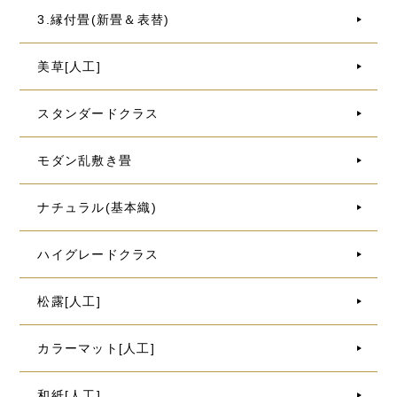
3.縁付畳(新畳＆表替)
美草[人工]
スタンダードクラス
モダン乱敷き畳
ナチュラル(基本織)
ハイグレードクラス
松露[人工]
カラーマット[人工]
和紙[人工]