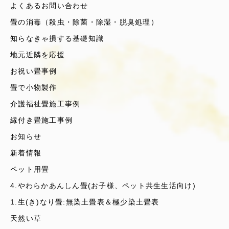
よくあるお問い合わせ
畳の消毒（殺虫・除菌・除湿・脱臭処理）
知らなきゃ損する基礎知識
地元近隣を応援
お祝い畳事例
畳で小物製作
介護福祉畳施工事例
縁付き畳施工事例
お知らせ
新着情報
ペット用畳
4.やわらかあんしん畳(お子様、ペット共生生活向け)
1.生(き)なり畳:無染土畳表＆極少染土畳表
天然い草