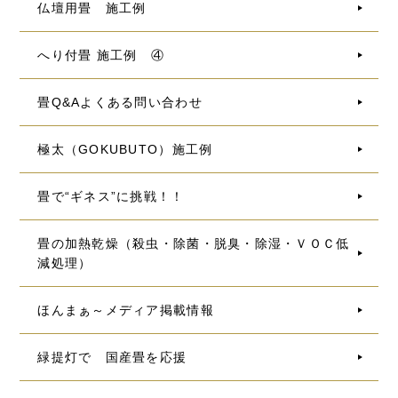
仏壇用畳 施工例
へり付畳 施工例 ④
畳Q&Aよくある問い合わせ
極太（GOKUBUTO）施工例
畳で“ギネス”に挑戦！！
畳の加熱乾燥（殺虫・除菌・脱臭・除湿・ＶＯＣ低
減処理）
ほんまぁ～メディア掲載情報
緑提灯で 国産畳を応援