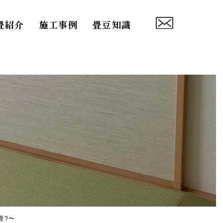
畳紹介
施工事例
畳豆知識
畳?〜