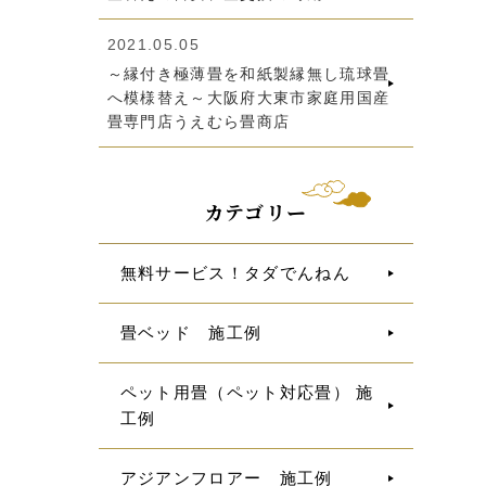
2021.05.05
～縁付き極薄畳を和紙製縁無し琉球畳
へ模様替え～大阪府大東市家庭用国産
畳専門店うえむら畳商店
カテゴリー
無料サービス！タダでんねん
畳ベッド 施工例
ペット用畳（ペット対応畳） 施
工例
アジアンフロアー 施工例