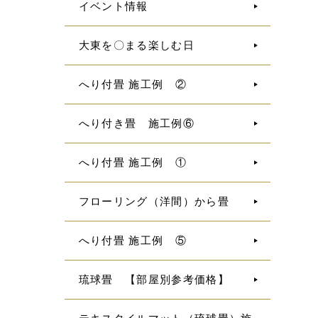
イベント情報
大東を〇まる楽しむ日
へり付畳 施工例 ②
へり付き畳 施工例⑥
へり付畳 施工例 ①
フローリング（洋間）から畳
へり付畳 施工例 ⑤
琉球畳 【部屋別参考価格】