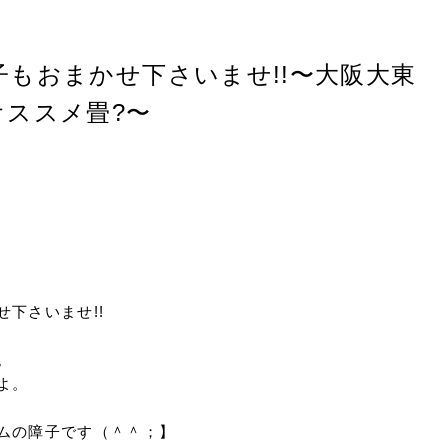
もおまかせ下さいませ!!〜大阪大東
ススメ畳?〜
下さいませ!!
。
よ。
ムの障子です（＾＾；】