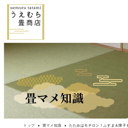
畳マメ知識
トップ
畳マメ知識
たたみはモチロン！ふすま＆障子