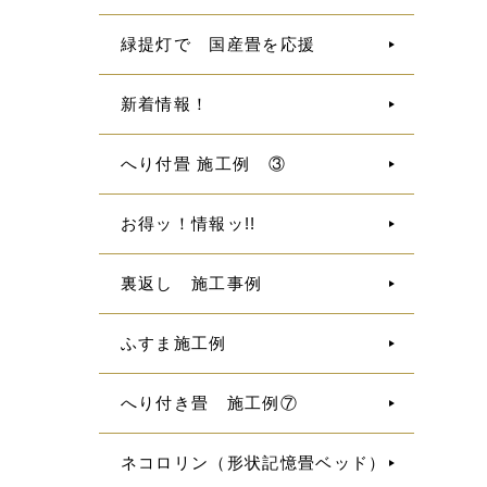
緑提灯で 国産畳を応援
新着情報！
へり付畳 施工例 ③
お得ッ！情報ッ!!
裏返し 施工事例
ふすま施工例
へり付き畳 施工例⑦
ネコロリン（形状記憶畳ベッド）