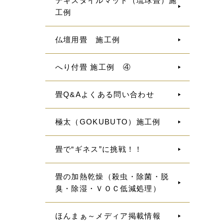
テキスタイルマット（琉球畳）施
工例
仏壇用畳 施工例
へり付畳 施工例 ④
畳Q&Aよくある問い合わせ
極太（GOKUBUTO）施工例
畳で“ギネス”に挑戦！！
畳の加熱乾燥（殺虫・除菌・脱
臭・除湿・ＶＯＣ低減処理）
ほんまぁ～メディア掲載情報