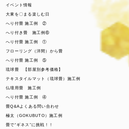
イベント情報
大東を〇まる楽しむ日
へり付畳 施工例 ②
へり付き畳 施工例⑥
へり付畳 施工例 ①
フローリング（洋間）から畳
へり付畳 施工例 ⑤
琉球畳 【部屋別参考価格】
テキスタイルマット（琉球畳）施工例
仏壇用畳 施工例
へり付畳 施工例 ④
畳Q&Aよくある問い合わせ
極太（GOKUBUTO）施工例
畳で“ギネス”に挑戦！！