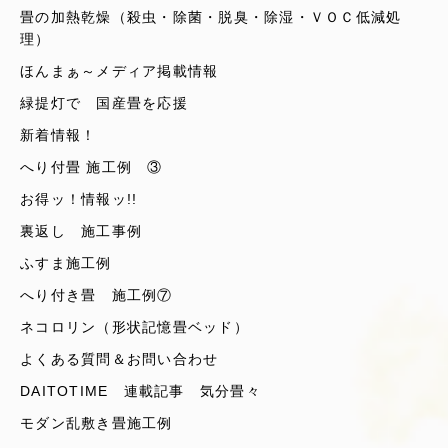
畳の加熱乾燥（殺虫・除菌・脱臭・除湿・ＶＯＣ低減処
理）
ほんまぁ～メディア掲載情報
緑提灯で 国産畳を応援
新着情報！
へり付畳 施工例 ③
お得ッ！情報ッ!!
裏返し 施工事例
ふすま施工例
へり付き畳 施工例⑦
ネコロリン（形状記憶畳ベッド）
よくある質問＆お問い合わせ
DAITOTIME 連載記事 気分畳々
モダン乱敷き畳施工例