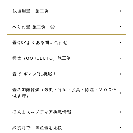
仏壇用畳 施工例
へり付畳 施工例 ④
畳Q&Aよくある問い合わせ
極太（GOKUBUTO）施工例
畳で“ギネス”に挑戦！！
畳の加熱乾燥（殺虫・除菌・脱臭・除湿・ＶＯＣ低
減処理）
ほんまぁ～メディア掲載情報
緑提灯で 国産畳を応援