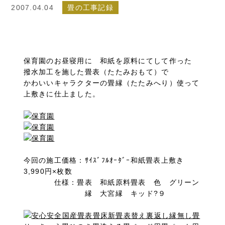
2007.04.04
畳の工事記録
保育園のお昼寝用に 和紙を原料にてして作った
撥水加工を施した畳表（たたみおもて）で
かわいいキャラクターの畳縁（たたみへり）使って
上敷きに仕上ました。
今回の施工価格：ｻｲｽﾞﾌﾙｵｰﾀﾞｰ和紙畳表上敷き
3,990円×枚数
仕様：畳表 和紙原料畳表 色 グリーン
縁 大宮縁 キッド?９