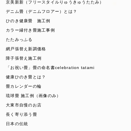
京美新新（フリースタイルりゅうきゅうたたみ）
デニム畳（デニムフロアー）とは？
ひのき健康畳 施工例
カラー縁付き畳施工事例
たたみっふる
網戸張替え新調価格
障子張替え施工例
「お祝い畳」畳の命名書celebration tatami
健康ひのき畳とは？
畳カレンダーの輪
琉球畳 施工例（画像のみ）
大東市自慢のお店
長く寄り添う畳
日本の伝統