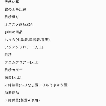
天然い草
畳の工事記録
目積織り
オススメ商品紹介
お勧め商品
ちゅら(七島表,琉球表,青表)
アジアンフロアー[人工]
目積
デニムフロアー[人工]
目積カラー
敷楽[人工]
2.縁無畳(へりなし畳・りゅうきゅう畳)
新着商品
3.縁付畳(新畳＆表替)