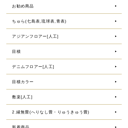
お勧め商品
ちゅら(七島表,琉球表,青表)
アジアンフロアー[人工]
目積
デニムフロアー[人工]
目積カラー
敷楽[人工]
2.縁無畳(へりなし畳・りゅうきゅう畳)
新着商品