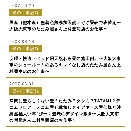
2007.10.20
畳の工事記録
国産（熊本産）無着色無添加天然いぐさ畳表で表替え〜
大阪大東市のたたみ屋さん上村畳商店のお仕事〜
2008.06.18
畳の工事記録
安眠・快適・ベッド用天然わら畳の施工例。〜大阪大東
市のショールームのあるキレイなお店のたたみ屋さん上
村畳商店のお仕事〜
2007.06.01
畳の工事記録
洋間に畳らしくない畳？たたみ？タタミ？TATAMI？デ
ニムフロア（デニム畳）縁無しタイプキッズ畳仕様と沖
縄産極太い草“びーぐ畳表のデザイン敷き〜大阪大東市
の畳屋さん上村畳商店のお仕事〜