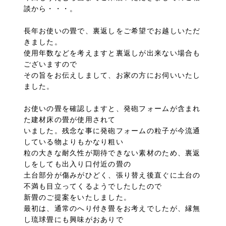
談から・・・。
長年お使いの畳で、裏返しをご希望でお越しいただ
きました。
使用年数などを考えますと裏返しが出来ない場合も
ございますので
その旨をお伝えしまして、お家の方にお伺いいたし
ました。
お使いの畳を確認しますと、発砲フォームが含まれ
た建材床の畳が使用されて
いました。残念な事に発砲フォームの粒子が今流通
している物よりもかなり粗い
粒の大きな耐久性が期待できない素材のため、裏返
しをしても出入り口付近の畳の
土台部分が傷みがひどく、張り替え後直ぐに土台の
不満も目立ってくるようでしたしたので
新畳のご提案をいたしました。
最初は、通常のへり付き畳をお考えでしたが、縁無
し琉球畳にも興味がおありで