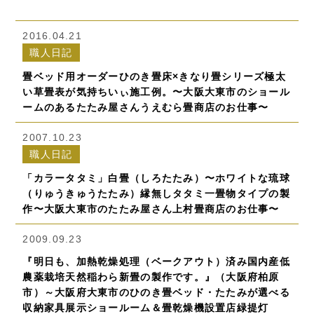
2016.04.21
職人日記
畳ベッド用オーダーひのき畳床×きなり畳シリーズ極太
い草畳表が気持ちいぃ施工例。〜大阪大東市のショール
ームのあるたたみ屋さんうえむら畳商店のお仕事〜
2007.10.23
職人日記
「カラータタミ」白畳（しろたたみ）〜ホワイトな琉球
（りゅうきゅうたたみ）縁無しタタミ一畳物タイプの製
作〜大阪大東市のたたみ屋さん上村畳商店のお仕事〜
2009.09.23
『明日も、加熱乾燥処理（ベークアウト）済み国内産低
農薬栽培天然稲わら新畳の製作です。』（大阪府柏原
市）～大阪府大東市のひのき畳ベッド・たたみが選べる
収納家具展示ショールーム＆畳乾燥機設置店緑提灯