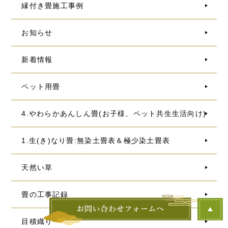
縁付き畳施工事例
お知らせ
新着情報
ペット用畳
4.やわらかあんしん畳(お子様、ペット共生生活向け)
1.生(き)なり畳:無染土畳表＆極少染土畳表
天然い草
畳の工事記録
目積織り