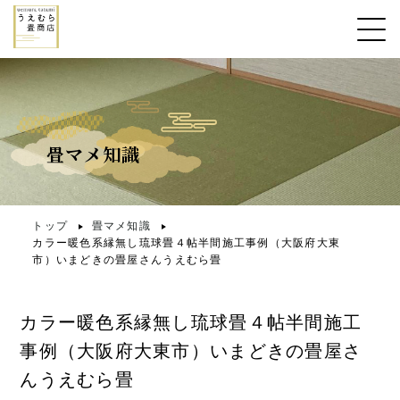
畳マメ知識
トップ
畳マメ知識
カラー暖色系縁無し琉球畳４帖半間施工事例（大阪府大東
市）いまどきの畳屋さんうえむら畳
カラー暖色系縁無し琉球畳４帖半間施工
事例（大阪府大東市）いまどきの畳屋さ
んうえむら畳