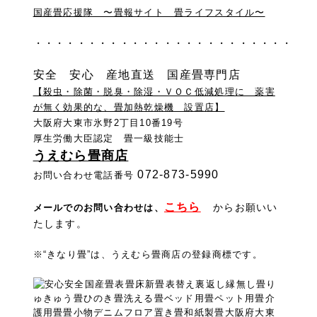
国産畳応援隊 〜畳報サイト 畳ライフスタイル〜
・・・・・・・・・・・・・・・・・・・・・・・・
安全 安心 産地直送 国産畳専門店
【殺虫・除菌・脱臭・除湿・ＶＯＣ低減処理に 薬害
が無く効果的な、畳加熱乾燥機 設置店】
大阪府大東市氷野2丁目10番19号
厚生労働大臣認定 畳一級技能士
うえむら畳商店
072-873-5990
お問い合わせ電話番号
こちら
からお願いい
メールでのお問い合わせは
、
たします。
※“きなり畳”は、うえむら畳商店の登録商標です。