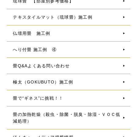
琉球畳 【部屋別参考価格】
テキスタイルマット（琉球畳）施工例
仏壇用畳 施工例
へり付畳 施工例 ④
畳Q&Aよくある問い合わせ
極太（GOKUBUTO）施工例
畳で“ギネス”に挑戦！！
畳の加熱乾燥（殺虫・除菌・脱臭・除湿・ＶＯＣ低
減処理）