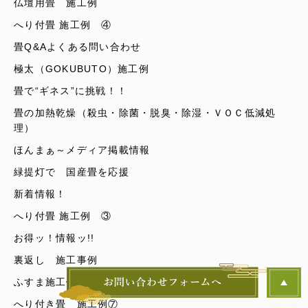
仏壇用畳 施工例
へり付畳 施工例 ④
畳Q&Aよくある問い合わせ
極太（GOKUBUTO）施工例
畳で“ギネス”に挑戦！！
畳の加熱乾燥（殺虫・除菌・脱臭・除湿・ＶＯＣ低減処
理）
ほんまぁ～メディア掲載情報
緑提灯で 国産畳を応援
新着情報！
へり付畳 施工例 ③
お得ッ！情報ッ!!
裏返し 施工事例
ふすま施工例
へり付き畳 施工例⑦