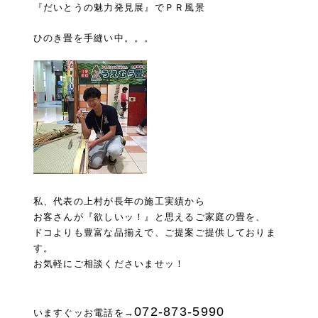
『だいとうの魅力発見展』でＰＲ風景
ひのき畳を手縫い中。。。
私、代表の
上村が長年の施工実績から
お客さんが
『欲しいッ！』
と思えるご家庭の畳を、
ドコよりも豊富な品揃えで、ご提案ご提供しておりま
す。
お気軽にご相談くださいませッ！
072-873-5990
いますぐッお電話を→