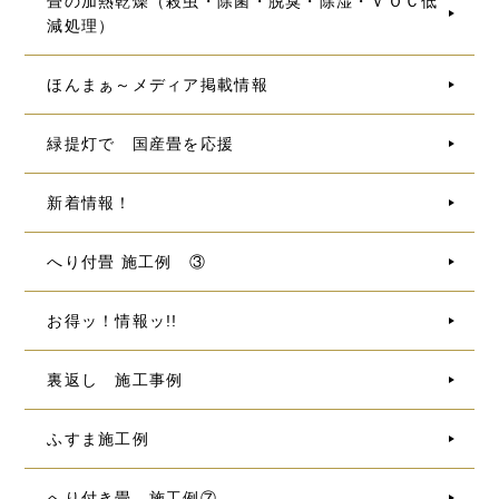
畳の加熱乾燥（殺虫・除菌・脱臭・除湿・ＶＯＣ低
減処理）
ほんまぁ～メディア掲載情報
緑提灯で 国産畳を応援
新着情報！
へり付畳 施工例 ③
お得ッ！情報ッ!!
裏返し 施工事例
ふすま施工例
へり付き畳 施工例⑦