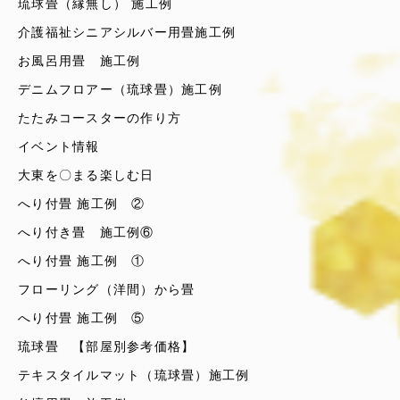
琉球畳（縁無し） 施工例
介護福祉シニアシルバー用畳施工例
お風呂用畳 施工例
デニムフロアー（琉球畳）施工例
たたみコースターの作り方
イベント情報
大東を〇まる楽しむ日
へり付畳 施工例 ②
へり付き畳 施工例⑥
へり付畳 施工例 ①
フローリング（洋間）から畳
へり付畳 施工例 ⑤
琉球畳 【部屋別参考価格】
テキスタイルマット（琉球畳）施工例