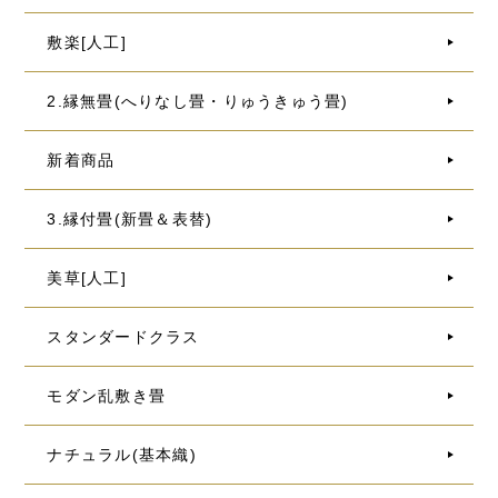
敷楽[人工]
2.縁無畳(へりなし畳・りゅうきゅう畳)
新着商品
3.縁付畳(新畳＆表替)
美草[人工]
スタンダードクラス
モダン乱敷き畳
ナチュラル(基本織)