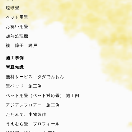
琉球畳
ペット用畳
お祝い用畳
加熱処理機
襖 障子 網戸
施工事例
畳豆知識
無料サービス！タダでんねん
畳ベッド 施工例
ペット用畳（ペット対応畳） 施工例
アジアンフロアー 施工例
たたみで、小物製作
うえむら畳 プロフィール