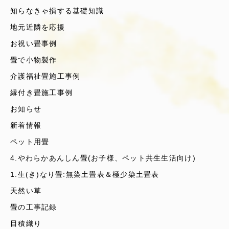
知らなきゃ損する基礎知識
地元近隣を応援
お祝い畳事例
畳で小物製作
介護福祉畳施工事例
縁付き畳施工事例
お知らせ
新着情報
ペット用畳
4.やわらかあんしん畳(お子様、ペット共生生活向け)
1.生(き)なり畳:無染土畳表＆極少染土畳表
天然い草
畳の工事記録
目積織り