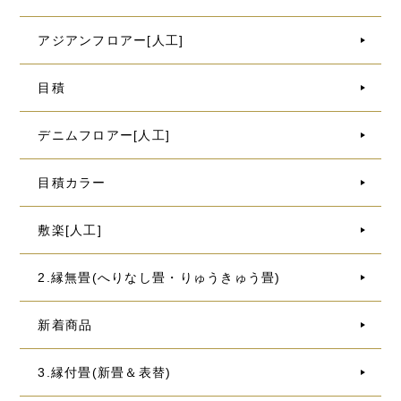
アジアンフロアー[人工]
目積
デニムフロアー[人工]
目積カラー
敷楽[人工]
2.縁無畳(へりなし畳・りゅうきゅう畳)
新着商品
3.縁付畳(新畳＆表替)