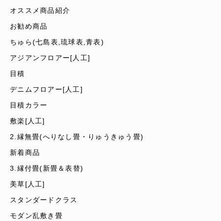
オススメ商品紹介
お勧め商品
ちゅら(七島表,琉球表,青表)
アジアンフロアー[人工]
目積
デニムフロアー[人工]
目積カラー
敷楽[人工]
2.縁無畳(へりなし畳・りゅうきゅう畳)
新着商品
3.縁付畳(新畳＆表替)
美草[人工]
スタンダードクラス
モダン乱敷き畳