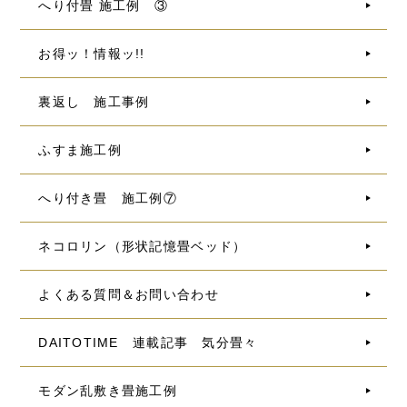
へり付畳 施工例 ③
お得ッ！情報ッ!!
裏返し 施工事例
ふすま施工例
へり付き畳 施工例⑦
ネコロリン（形状記憶畳ベッド）
よくある質問＆お問い合わせ
DAITOTIME 連載記事 気分畳々
モダン乱敷き畳施工例