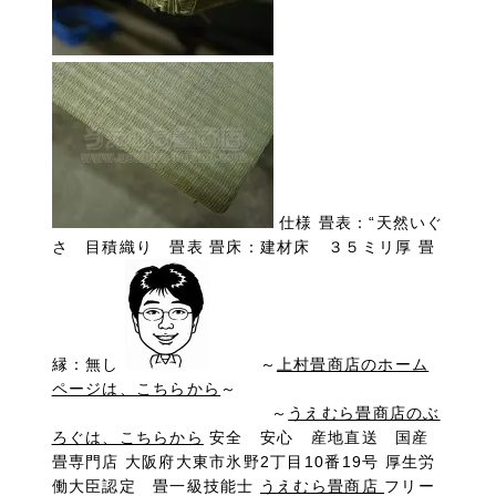
仕様 畳表：“天然いぐ
さ 目積織り 畳表 畳床：建材床 ３５ミリ厚 畳
縁：無し
～
上村畳商店のホーム
ページは、こちらから
～
～
うえむら畳商店のぶ
ろぐは、こちらから
安全 安心 産地直送 国産
畳専門店 大阪府大東市氷野2丁目10番19号 厚生労
働大臣認定 畳一級技能士
うえむら畳商店
フリー