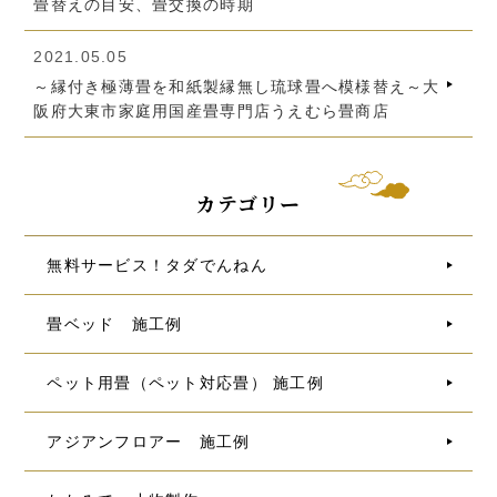
畳替えの目安、畳交換の時期
2021.05.05
～縁付き極薄畳を和紙製縁無し琉球畳へ模様替え～大
阪府大東市家庭用国産畳専門店うえむら畳商店
カテゴリー
無料サービス！タダでんねん
畳ベッド 施工例
ペット用畳（ペット対応畳） 施工例
アジアンフロアー 施工例