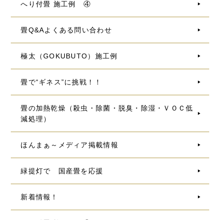
へり付畳 施工例 ④
畳Q&Aよくある問い合わせ
極太（GOKUBUTO）施工例
畳で“ギネス”に挑戦！！
畳の加熱乾燥（殺虫・除菌・脱臭・除湿・ＶＯＣ低
減処理）
ほんまぁ～メディア掲載情報
緑提灯で 国産畳を応援
新着情報！