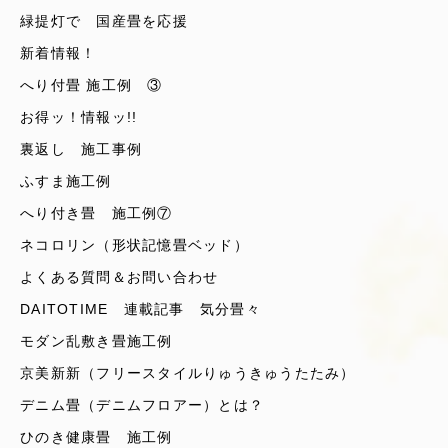
緑提灯で 国産畳を応援
新着情報！
へり付畳 施工例 ③
お得ッ！情報ッ!!
裏返し 施工事例
ふすま施工例
へり付き畳 施工例⑦
ネコロリン（形状記憶畳ベッド）
よくある質問＆お問い合わせ
DAITOTIME 連載記事 気分畳々
モダン乱敷き畳施工例
京美新新（フリースタイルりゅうきゅうたたみ）
デニム畳（デニムフロアー）とは？
ひのき健康畳 施工例