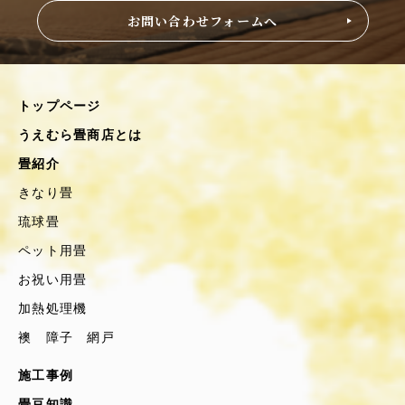
お問い合わせフォームへ
トップページ
うえむら畳商店とは
畳紹介
きなり畳
琉球畳
ペット用畳
お祝い用畳
加熱処理機
襖 障子 網戸
施工事例
畳豆知識