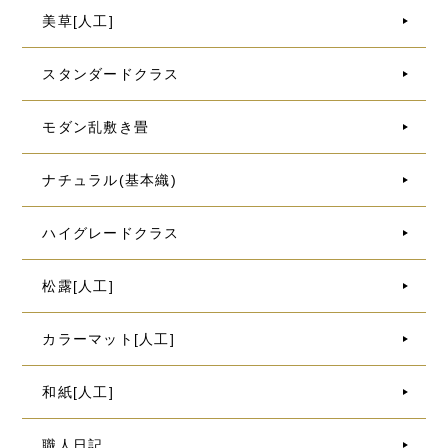
美草[人工]
スタンダードクラス
モダン乱敷き畳
ナチュラル(基本織)
ハイグレードクラス
松露[人工]
カラーマット[人工]
和紙[人工]
職人日記