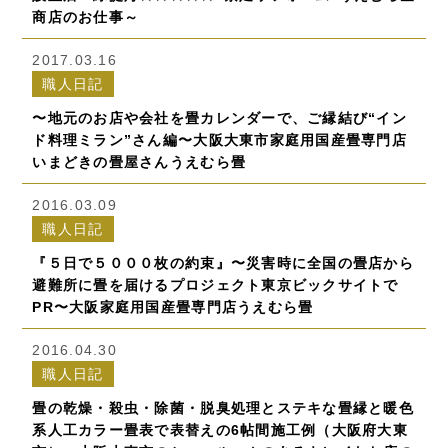
商店のお仕事～
2017.03.16
職人日記
〜地元のお店や会社を畳カレンダーで、ご縁結び“イン
ド料理ミラン”さん編〜大阪大東市家庭用国産畳専門店
いまどきの畳屋さんうえむら畳
2016.03.09
職人日記
『５日で５０００枚の約束』〜災害時に全国の畳店から
避難所に畳を届けるプロジェクト東京ビックサイトで
PR〜大阪家庭用国産畳専門店うえむら畳
2016.04.30
職人日記
畳の乾燥・殺虫・除菌・脱臭処理とステキな畳縁と暖色
系人工カラー畳表で表替えの6帖間施工例（大阪府大東