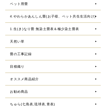
ペット用畳
4.やわらかあんしん畳(お子様、ペット共生生活向け)
1.生(き)なり畳:無染土畳表＆極少染土畳表
天然い草
畳の工事記録
目積織り
オススメ商品紹介
お勧め商品
ちゅら(七島表,琉球表,青表)