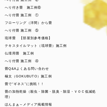
へり付き畳 施工例⑥
へり付畳 施工例 ①
フローリング（洋間）から畳
へり付畳 施工例 ⑤
琉球畳 【部屋別参考価格】
テキスタイルマット（琉球畳）施工例
仏壇用畳 施工例
へり付畳 施工例 ④
畳Q&Aよくある問い合わせ
極太（GOKUBUTO）施工例
畳で“ギネス”に挑戦！！
畳の加熱乾燥（殺虫・除菌・脱臭・除湿・ＶＯＣ低減処
理）
ほんまぁ～メディア掲載情報