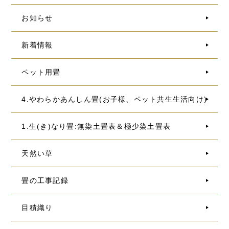
お知らせ
新着情報
ペット用畳
4.やわらかあんしん畳(お子様、ペット共生生活向け)
1.生(き)なり畳:無染土畳表＆極少染土畳表
天然い草
畳の工事記録
目積織り