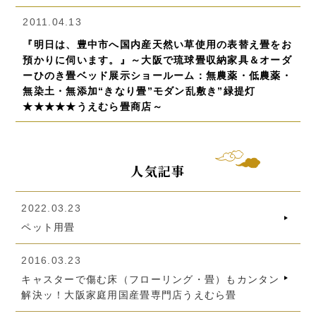
2011.04.13
『明日は、豊中市へ国内産天然い草使用の表替え畳をお
預かりに伺います。』～大阪で琉球畳収納家具＆オーダ
ーひのき畳ベッド展示ショールーム：無農薬・低農薬・
無染土・無添加“きなり畳”モダン乱敷き”緑提灯
★★★★★うえむら畳商店～
人気記事
2022.03.23
ペット用畳
2016.03.23
キャスターで傷む床（フローリング・畳）もカンタン
解決ッ！大阪家庭用国産畳専門店うえむら畳