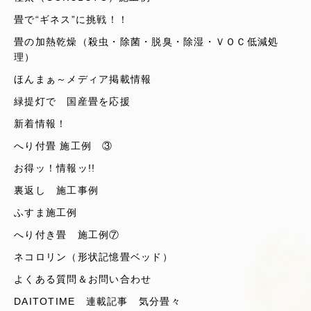
畳で“ギネス”に挑戦！！
畳の加熱乾燥（殺虫・除菌・脱臭・除湿・ＶＯＣ低減処
理）
ほんまぁ～メディア掲載情報
緑提灯で 国産畳を応援
新着情報！
へり付畳 施工例 ③
お得ッ！情報ッ!!
裏返し 施工事例
ふすま施工例
へり付き畳 施工例⑦
ネコロリン（形状記憶畳ベッド）
よくある質問＆お問い合わせ
DAITOTIME 連載記事 気分畳々