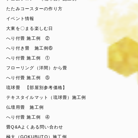
たたみコースターの作り方
イベント情報
大東を〇まる楽しむ日
へり付畳 施工例 ②
へり付き畳 施工例⑥
へり付畳 施工例 ①
フローリング（洋間）から畳
へり付畳 施工例 ⑤
琉球畳 【部屋別参考価格】
テキスタイルマット（琉球畳）施工例
仏壇用畳 施工例
へり付畳 施工例 ④
畳Q&Aよくある問い合わせ
極太（GOKUBUTO）施工例