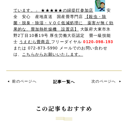
ています。」 ★★★★★の緑提灯参加店
安
全 安心 産地直送 国産畳専門店
【殺虫・除
菌・脱臭・除湿・ＶＯＣ低減処理に 薬害が無く効
果的な、畳加熱乾燥機 設置店】
大阪府大東市氷
野2丁目10番19号 厚生労働大臣認定 畳一級技能
士
うえむら畳商店
フリーダイヤル
0120-098-193
または 072-873-5990 メールでのお問い合わせ
は、
こちらからお願いいたします。
前のページへ
次のページへ
記事一覧へ
この記事もおすすめ