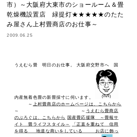
市）～大阪府大東市のショールーム＆畳
乾燥機設置店 緑提灯★★★★★のたた
み屋さん上村畳商店のお仕事～
2009.06.25
うえむら畳 明日のお仕事。 大阪府交野市へ 国
内産無着色畳の新畳採寸に伺います。
～
上村畳商店のホームページは、こちらから
～ ～
うえむら畳商店
のぶろぐは、こちらから
国産畳応援隊 ～畳報サ
イト 畳ライフスタイル～
「正直を重ねて 信用
を得る 地道な商いをしている お店に飾っ