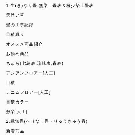
1.生(き)なり畳:無染土畳表＆極少染土畳表
天然い草
畳の工事記録
目積織り
オススメ商品紹介
お勧め商品
ちゅら(七島表,琉球表,青表)
アジアンフロアー[人工]
目積
デニムフロアー[人工]
目積カラー
敷楽[人工]
2.縁無畳(へりなし畳・りゅうきゅう畳)
新着商品