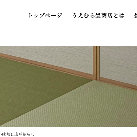
トップページ
うえむら畳商店とは
い縁無し琉球暮らし