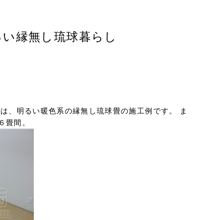
るい縁無し琉球暮らし
には、明るい暖色系の縁無し琉球畳の施工例です。 ま
６畳間。