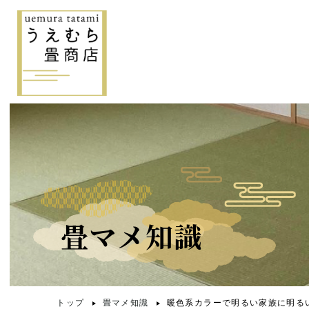
畳マメ知識
トップ
畳マメ知識
暖色系カラーで明るい家族に明る