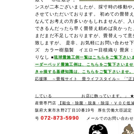
ンスが二本ございましたが、採寸時の移動や
させていただいております。 初めての畳替
なんてお考えの方多いかもしれませんが、入
できるんだったら早く畳替え頼めば良かった
まだまだ不足しておりますが、畳替えって意
致しますが、 是非、お気軽にお問い合わせ下
ズ カラー樹脂製 イエロー目積織り 畳床
りなし
■
琉球畳施工例一覧はこちらをご覧下さい
ーダーベッド畳施工例は、こちらをご覧下さいませ
きゃ損する基礎知識は、こちらをご覧下さいませ
応援隊 ～畳報サイト 畳ライフスタイル～
「“
している お店に飾っています。」 ★★
産畳専門店
【殺虫・除菌・脱臭・除湿・ＶＯＣ低
阪府大東市氷野2丁目10番19号 厚生労働大臣認
072-873-5990
号
メールでのお問い合わせ