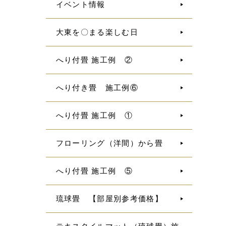
イベント情報
大東を〇まる楽しむ日
へり付畳 施工例 ②
へり付き畳 施工例⑥
へり付畳 施工例 ①
フローリング（洋間）から畳
へり付畳 施工例 ⑤
琉球畳 【部屋別参考価格】