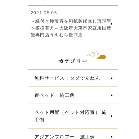
2021.05.05
～縁付き極薄畳を和紙製縁無し琉球畳
へ模様替え～大阪府大東市家庭用国産
畳専門店うえむら畳商店
カテゴリー
無料サービス！タダでんねん
畳ベッド 施工例
ペット用畳（ペット対応畳） 施
工例
アジアンフロアー 施工例