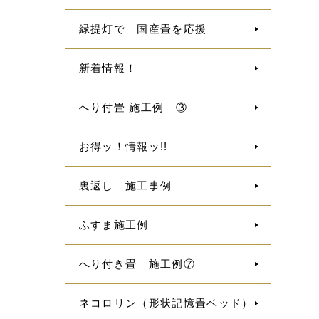
緑提灯で 国産畳を応援
新着情報！
へり付畳 施工例 ③
お得ッ！情報ッ!!
裏返し 施工事例
ふすま施工例
へり付き畳 施工例⑦
ネコロリン（形状記憶畳ベッド）