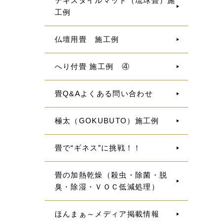
テキスタイルマット（琉球畳）施
工例
仏壇用畳 施工例
へり付畳 施工例 ④
畳Q&Aよくある問い合わせ
極太（GOKUBUTO）施工例
畳で“ギネス”に挑戦！！
畳の加熱乾燥（殺虫・除菌・脱
臭・除湿・ＶＯＣ低減処理）
ほんまぁ～メディア掲載情報