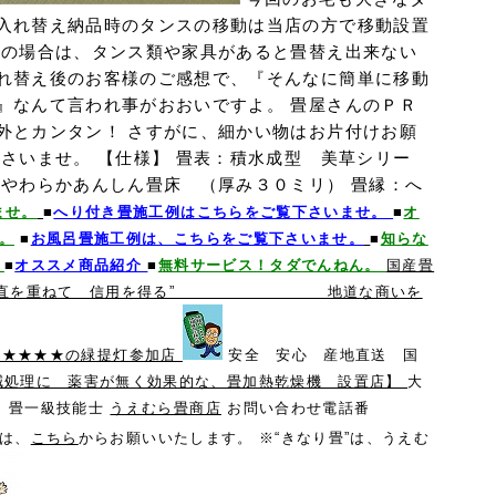
入れ替え納品時のタンスの移動は当店の方で移動設置
えの場合は、タンス類や家具があると畳替え出来ない
れ替え後のお客様のご感想で、『そんなに簡単に移動
』なんて言われ事がおおいですよ。 畳屋さんのＰＲ
外とカンタン！ さすがに、細かい物はお片付けお願
さいませ。 【仕様】 畳表：積水成型 美草シリー
：やわらかあんしん畳床 （厚み３０ミリ） 畳縁：へ
ませ。
■
へり付き畳施工例はこちらをご覧下さいませ。
■
オ
。
■
お風呂畳施工例は、こちらをご覧下さいませ。
■
知らな
。
■
オススメ商品紹介
■
無料サービス！タダでんねん。
国産畳
正直を重ねて 信用を得る” 地道な商いを
★★★の緑提灯参加店
安全 安心 産地直送 国
減処理に 薬害が無く効果的な、畳加熱乾燥機 設置店】
大
定 畳一級技能士
うえむら畳商店
お問い合わせ電話番
は、
こちら
からお願いいたします。 ※“きなり畳”は、うえむ