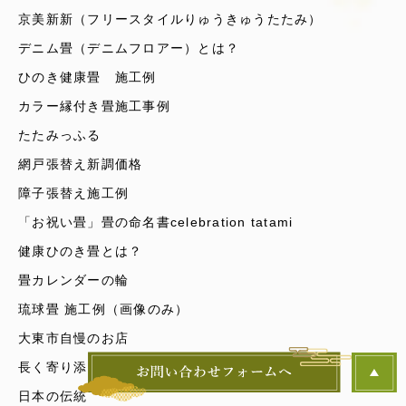
京美新新（フリースタイルりゅうきゅうたたみ）
デニム畳（デニムフロアー）とは？
ひのき健康畳 施工例
カラー縁付き畳施工事例
たたみっふる
網戸張替え新調価格
障子張替え施工例
「お祝い畳」畳の命名書celebration tatami
健康ひのき畳とは？
畳カレンダーの輪
琉球畳 施工例（画像のみ）
大東市自慢のお店
長く寄り添う畳
日本の伝統