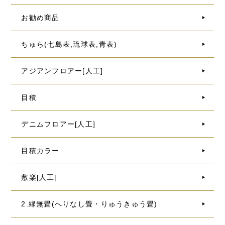
お勧め商品
ちゅら(七島表,琉球表,青表)
アジアンフロアー[人工]
目積
デニムフロアー[人工]
目積カラー
敷楽[人工]
2.縁無畳(へりなし畳・りゅうきゅう畳)