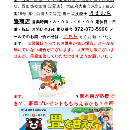
な、畳加熱乾燥機 設置店】
大阪府大東市氷野2丁目10
うえむら
番19号 厚生労働大臣認定 畳一級技能士
畳商店
営業時間：８：００～１９：００ 定休日：日
072-873-5990
曜・祝日
お問い合わせ電話番号
メ
こちら
ールでのお問い合わせは
、
からお願いいたし
ます。
２営業日たってもお返事が無い場合、メールが
届いていない場合がございます。 大変申し訳ございま
せんが、再度送信していただけますようお願いいたし
熊本県が応援で
ます。
▼
きて、豪華プレゼントももらえるかも？企画