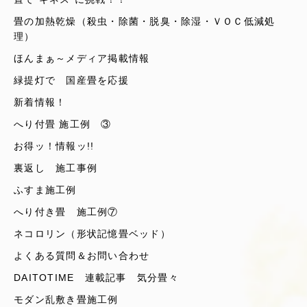
畳の加熱乾燥（殺虫・除菌・脱臭・除湿・ＶＯＣ低減処
理）
ほんまぁ～メディア掲載情報
緑提灯で 国産畳を応援
新着情報！
へり付畳 施工例 ③
お得ッ！情報ッ!!
裏返し 施工事例
ふすま施工例
へり付き畳 施工例⑦
ネコロリン（形状記憶畳ベッド）
よくある質問＆お問い合わせ
DAITOTIME 連載記事 気分畳々
モダン乱敷き畳施工例