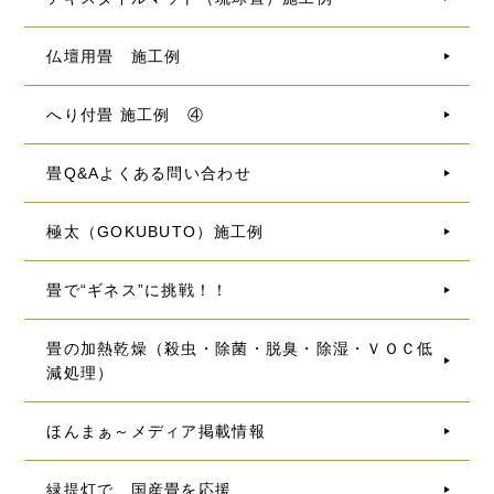
仏壇用畳 施工例
へり付畳 施工例 ④
畳Q&Aよくある問い合わせ
極太（GOKUBUTO）施工例
畳で“ギネス”に挑戦！！
畳の加熱乾燥（殺虫・除菌・脱臭・除湿・ＶＯＣ低
減処理）
ほんまぁ～メディア掲載情報
緑提灯で 国産畳を応援