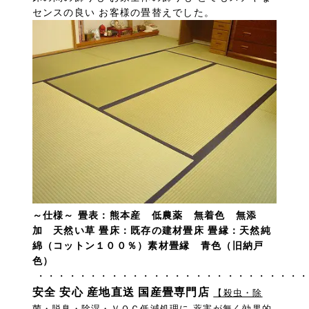
センスの良い お客様の畳替えでした。
～仕様～ 畳表：熊本産 低農薬 無着色 無添
加 天然い草 畳床：既存の建材畳床 畳縁：天然純
綿（コットン１００％）素材畳縁 青色（旧納戸
色）
・・・・・・・・・・・・・・・・・・・・・・・・・・
安全 安心 産地直送 国産畳専門店
【殺虫・除
菌・脱臭・除湿・ＶＯＣ低減処理に 薬害が無く効果的