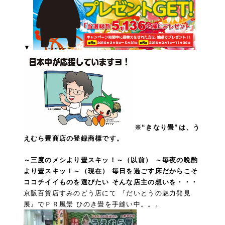
▼
※“きなり畳”は、う
えむら畳商店の登録商標です。
～三度のメシより畳スキッ！～（以前） ～毎夜の晩酌
より畳スキッ！～（現在）
毎日を過ごす床だからこそ
ココチイイものを選びたい
そんな店主の想いを・・・
京阪百貨店すみのどう店にて
『だいとうの魅力発見
展』でＰＲ風景
ひのき畳を手縫い中。。。