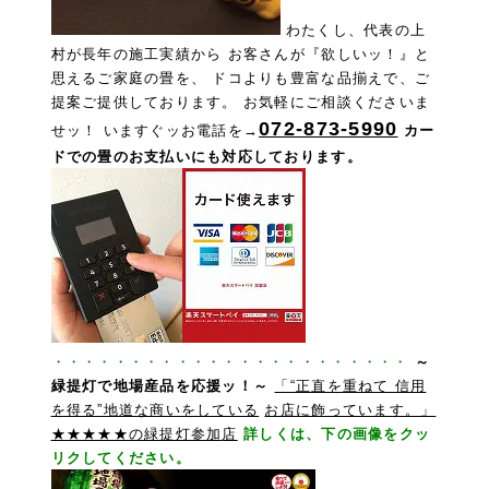
わたくし、代表の上
村が長年の施工実績から お客さんが『欲しいッ！』と
思えるご家庭の畳を、 ドコよりも豊富な品揃えで、ご
提案ご提供しております。 お気軽にご相談くださいま
072-873-5990
せッ！
いますぐッお電話を→
カー
ドでの畳のお支払いにも対応しております。
・・・・・・・・・・・・・・・・・・・・・・・
～
緑提灯で地場産品を応援ッ！～
「“正直を重ねて 信用
を得る”地道な商いをしている
お店に飾っています。」
★★★★★の緑提灯参加
店
詳しくは、下の画像をクッ
リクしてください。