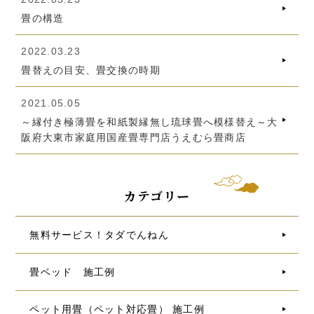
畳の構造
2022.03.23
畳替えの目安、畳交換の時期
2021.05.05
～縁付き極薄畳を和紙製縁無し琉球畳へ模様替え～大
阪府大東市家庭用国産畳専門店うえむら畳商店
カテゴリー
無料サービス！タダでんねん
畳ベッド 施工例
ペット用畳（ペット対応畳） 施工例