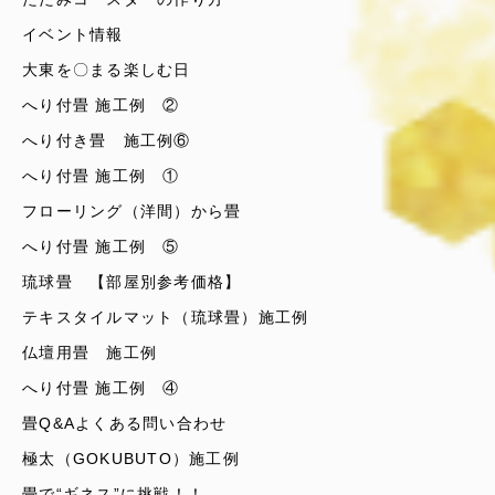
イベント情報
大東を〇まる楽しむ日
へり付畳 施工例 ②
へり付き畳 施工例⑥
へり付畳 施工例 ①
フローリング（洋間）から畳
へり付畳 施工例 ⑤
琉球畳 【部屋別参考価格】
テキスタイルマット（琉球畳）施工例
仏壇用畳 施工例
へり付畳 施工例 ④
畳Q&Aよくある問い合わせ
極太（GOKUBUTO）施工例
畳で“ギネス”に挑戦！！