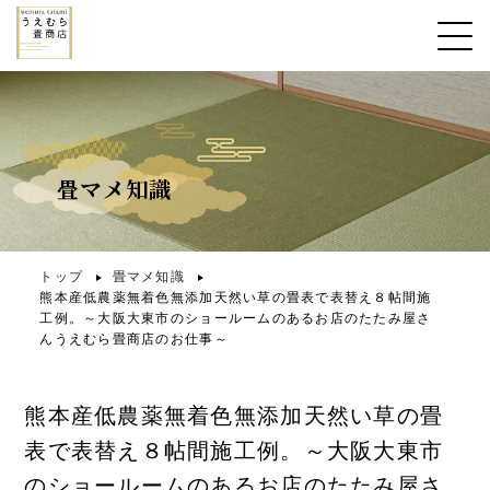
畳マメ知識
トップ
畳マメ知識
熊本産低農薬無着色無添加天然い草の畳表で表替え８帖間施
工例。～大阪大東市のショールームのあるお店のたたみ屋さ
んうえむら畳商店のお仕事～
熊本産低農薬無着色無添加天然い草の畳
表で表替え８帖間施工例。～大阪大東市
のショールームのあるお店のたたみ屋さ