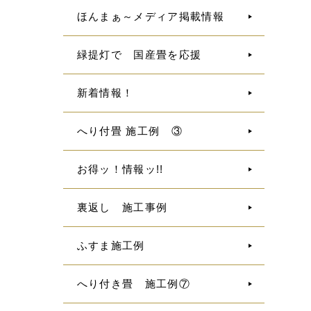
ほんまぁ～メディア掲載情報
緑提灯で 国産畳を応援
新着情報！
へり付畳 施工例 ③
お得ッ！情報ッ!!
裏返し 施工事例
ふすま施工例
へり付き畳 施工例⑦