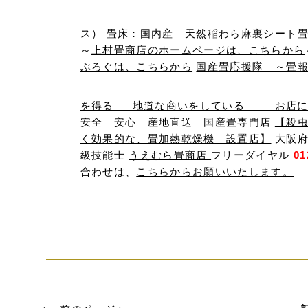
ス） 畳床：国内産 天然稲わら麻裏シート
～
上村畳商店のホームページは、こちらから
ぶろぐは、こちらから
国産畳応援隊 ～畳
を得る 地道な商いをしている お店に飾
安全 安心 産地直送 国産畳専門店
【殺
く効果的な、畳加熱乾燥機 設置店】
大阪府
級技能士
うえむら畳商店
フリーダイヤル
01
合わせは、
こちらからお願いいたします。