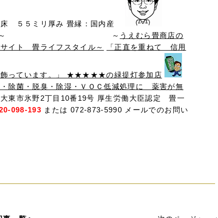
畳床 ５５ミリ厚み 畳縁：国内産
～ ～
うえむら畳商店の
報サイト 畳ライフスタイル～
「正直を重ねて 信用
っています。」 ★★★★★の緑提灯参加店
虫・除菌・脱臭・除湿・ＶＯＣ低減処理に 薬害が無
大東市氷野2丁目10番19号 厚生労働大臣認定 畳一
20-098-193
または 072-873-5990 メールでのお問い