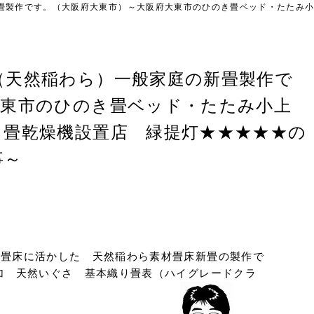
畳製作です。（大阪府大東市）～大阪府大東市のひのき畳ベッド・たたみ
（天然稲わら）一般家庭の新畳製作で
大東市のひのき畳ベッド・たたみ小上
＆畳乾燥機設置店 緑提灯★★★★★の
事～
を畳床に活かした 天然稲わら素材畳床新畳の製作で
添加 天然いぐさ 基本織り畳表（ハイグレードクラ