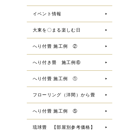
イベント情報
大東を〇まる楽しむ日
へり付畳 施工例 ②
へり付き畳 施工例⑥
へり付畳 施工例 ①
フローリング（洋間）から畳
へり付畳 施工例 ⑤
琉球畳 【部屋別参考価格】