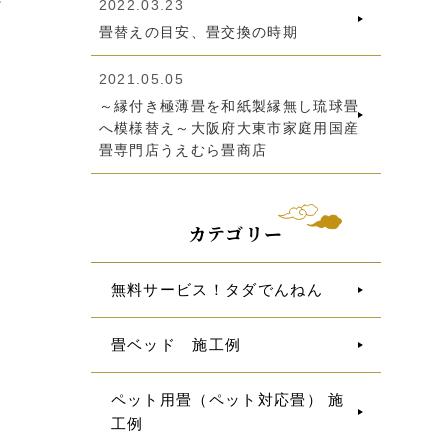
2022.03.23
畳替えの目安、畳交換の時期
2021.05.05
～縁付き極薄畳を和紙製縁無し琉球畳
へ模様替え～大阪府大東市家庭用国産
畳専門店うえむら畳商店
カテゴリー
無料サービス！タダでんねん
畳ベッド 施工例
ペット用畳（ペット対応畳） 施
工例