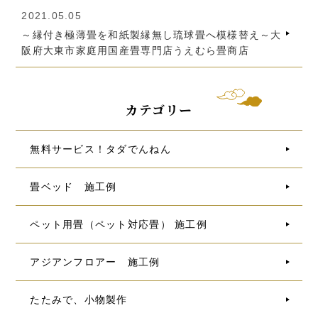
2021.05.05
～縁付き極薄畳を和紙製縁無し琉球畳へ模様替え～大
阪府大東市家庭用国産畳専門店うえむら畳商店
カテゴリー
無料サービス！タダでんねん
畳ベッド 施工例
ペット用畳（ペット対応畳） 施工例
アジアンフロアー 施工例
たたみで、小物製作