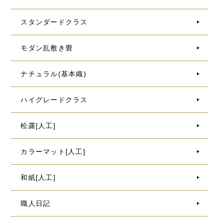
スタンダードクラス
モダン乱敷き畳
ナチュラル(基本織)
ハイグレードクラス
松露[人工]
カラーマット[人工]
和紙[人工]
職人日記