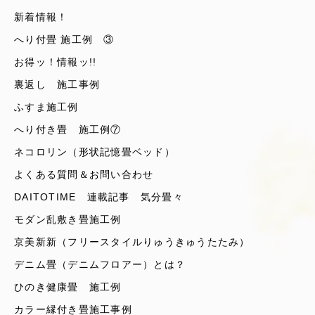
新着情報！
へり付畳 施工例 ③
お得ッ！情報ッ!!
裏返し 施工事例
ふすま施工例
へり付き畳 施工例⑦
ネコロリン（形状記憶畳ベッド）
よくある質問＆お問い合わせ
DAITOTIME 連載記事 気分畳々
モダン乱敷き畳施工例
京美新新（フリースタイルりゅうきゅうたたみ）
デニム畳（デニムフロアー）とは？
ひのき健康畳 施工例
カラー縁付き畳施工事例