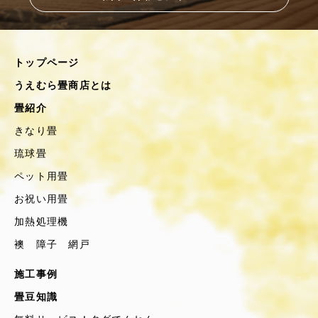
トップページ
うえむら畳商店とは
畳紹介
きなり畳
琉球畳
ペット用畳
お祝い用畳
加熱処理機
襖 障子 網戸
施工事例
畳豆知識