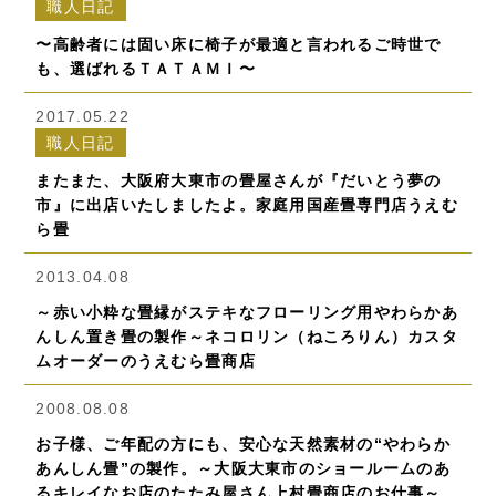
職人日記
〜高齢者には固い床に椅子が最適と言われるご時世で
も、選ばれるＴＡＴＡＭＩ〜
2017.05.22
職人日記
またまた、大阪府大東市の畳屋さんが『だいとう夢の
市』に出店いたしましたよ。家庭用国産畳専門店うえむ
ら畳
2013.04.08
～赤い小粋な畳縁がステキなフローリング用やわらかあ
んしん置き畳の製作～ネコロリン（ねころりん）カスタ
ムオーダーのうえむら畳商店
2008.08.08
お子様、ご年配の方にも、安心な天然素材の“やわらか
あんしん畳”の製作。～大阪大東市のショールームのあ
るキレイなお店のたたみ屋さん上村畳商店のお仕事～