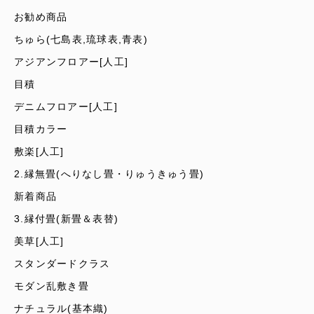
お勧め商品
ちゅら(七島表,琉球表,青表)
アジアンフロアー[人工]
目積
デニムフロアー[人工]
目積カラー
敷楽[人工]
2.縁無畳(へりなし畳・りゅうきゅう畳)
新着商品
3.縁付畳(新畳＆表替)
美草[人工]
スタンダードクラス
モダン乱敷き畳
ナチュラル(基本織)