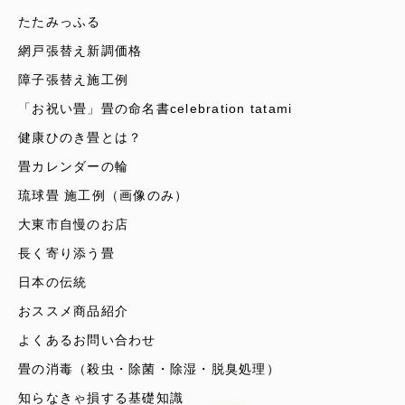
たたみっふる
網戸張替え新調価格
障子張替え施工例
「お祝い畳」畳の命名書celebration tatami
健康ひのき畳とは？
畳カレンダーの輪
琉球畳 施工例（画像のみ）
大東市自慢のお店
長く寄り添う畳
日本の伝統
おススメ商品紹介
よくあるお問い合わせ
畳の消毒（殺虫・除菌・除湿・脱臭処理）
知らなきゃ損する基礎知識