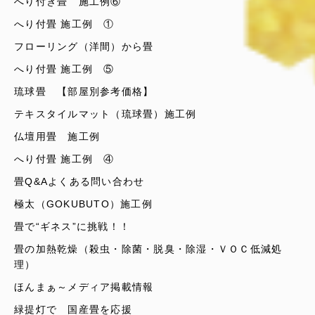
へり付き畳 施工例⑥
へり付畳 施工例 ①
フローリング（洋間）から畳
へり付畳 施工例 ⑤
琉球畳 【部屋別参考価格】
テキスタイルマット（琉球畳）施工例
仏壇用畳 施工例
へり付畳 施工例 ④
畳Q&Aよくある問い合わせ
極太（GOKUBUTO）施工例
畳で“ギネス”に挑戦！！
畳の加熱乾燥（殺虫・除菌・脱臭・除湿・ＶＯＣ低減処
理）
ほんまぁ～メディア掲載情報
緑提灯で 国産畳を応援