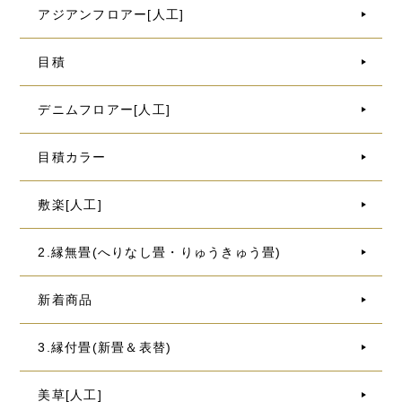
アジアンフロアー[人工]
目積
デニムフロアー[人工]
目積カラー
敷楽[人工]
2.縁無畳(へりなし畳・りゅうきゅう畳)
新着商品
3.縁付畳(新畳＆表替)
美草[人工]