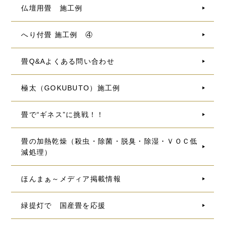
仏壇用畳 施工例
へり付畳 施工例 ④
畳Q&Aよくある問い合わせ
極太（GOKUBUTO）施工例
畳で“ギネス”に挑戦！！
畳の加熱乾燥（殺虫・除菌・脱臭・除湿・ＶＯＣ低
減処理）
ほんまぁ～メディア掲載情報
緑提灯で 国産畳を応援