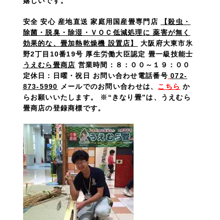
嬉しいです。
安全 安心 産地直送 家庭用国産畳専門店
【殺虫・
除菌・脱臭・除湿・ＶＯＣ低減処理に 薬害が無く
効果的な、畳加熱乾燥機 設置店】
大阪府大東市氷
野2丁目10番19号 厚生労働大臣認定 畳一級技能士
うえむら畳商店
営業時間：８：００～１９：００
定休日：日曜・祝日
お問い合わせ電話番号
072-
873-5990
メールでのお問い合わせは
、
こちら
か
らお願いいたします。
※“きなり畳”は、うえむら
畳商店の登録商標です。