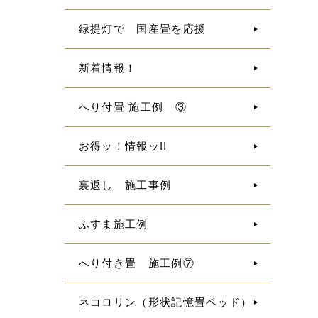
緑提灯で 国産畳を応援
新着情報！
へり付畳 施工例 ③
お得ッ！情報ッ!!
裏返し 施工事例
ふすま施工例
へり付き畳 施工例⑦
ネコロリン（形状記憶畳ベッド）