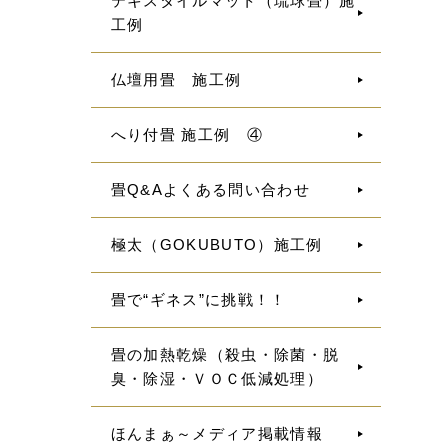
テキスタイルマット（琉球畳）施
工例
仏壇用畳 施工例
へり付畳 施工例 ④
畳Q&Aよくある問い合わせ
極太（GOKUBUTO）施工例
畳で“ギネス”に挑戦！！
畳の加熱乾燥（殺虫・除菌・脱
臭・除湿・ＶＯＣ低減処理）
ほんまぁ～メディア掲載情報