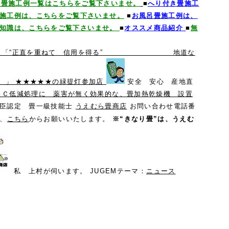
球畳施工例一覧はこちらをご覧下さいませ。
■
へり付き畳施工
施工例は、こちらをご覧下さいませ。
■
お風呂畳施工例は、
礎知識は、こちらをご覧下さいませ。
■
オススメ商品紹介
■
無
～
「“正直を重ねて 信用を得る” 地道な
 ★★★★★の緑提灯参加店
安全 安心 産地直
ＯＣ低減処理に 薬害が無く効果的な、畳加熱乾燥機 設置
大臣認定 畳一級技能士
うえむら畳商店
お問い合わせ電話番
、
こちら
からお願いいたします。
※“きなり畳”は、うえむ
私 上村が伺います。 JUGEMテーマ：
ニュース