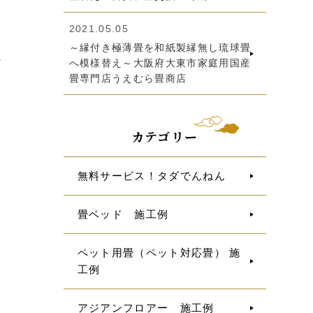
2021.05.05
～縁付き極薄畳を和紙製縁無し琉球畳
へ模様替え～大阪府大東市家庭用国産
畳専門店うえむら畳商店
カテゴリー
無料サービス！タダでんねん
畳ベッド 施工例
ペット用畳（ペット対応畳） 施
工例
アジアンフロアー 施工例