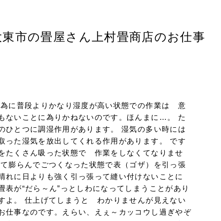
大東市の畳屋さん上村畳商店のお仕事
の為に普段よりかなり湿度が高い状態での作業は 意
もないことに為りかねないのです。ほんまに…。 た
のひとつに調湿作用があります。 湿気の多い時には
取った湿気を放出してくれる作用があります。 です
をたくさん吸った状態で 作業をしなくてなりませ
って膨らんでごつくなった状態で表（ゴザ）を引っ張
晴れに日よりも強く引っ張って縫い付けないことに
畳表が“だら～ん”っとしわになってしまうことがあり
すよ。 仕上げてしまうと わかりませんが見えない
お仕事なのです。えらい、えぇ～カッコウし過ぎやぞ