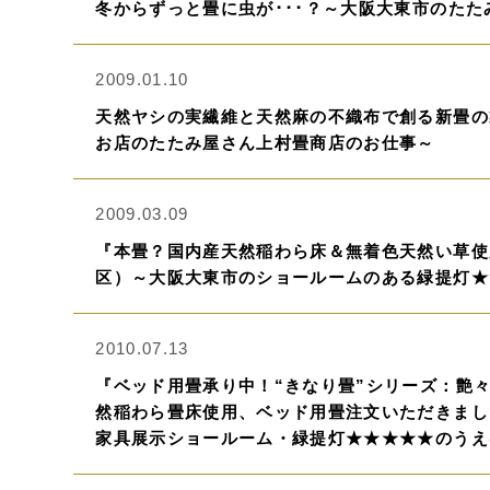
冬からずっと畳に虫が･･･？～大阪大東市のた
2009.01.10
天然ヤシの実繊維と天然麻の不織布で創る新畳の
お店のたたみ屋さん上村畳商店のお仕事～
2009.03.09
『本畳？国内産天然稲わら床＆無着色天然い草使
区）～大阪大東市のショールームのある緑提灯★
2010.07.13
『ベッド用畳承り中！“きなり畳”シリーズ：艶
然稲わら畳床使用、ベッド用畳注文いただきまし
家具展示ショールーム・緑提灯★★★★★のうえ