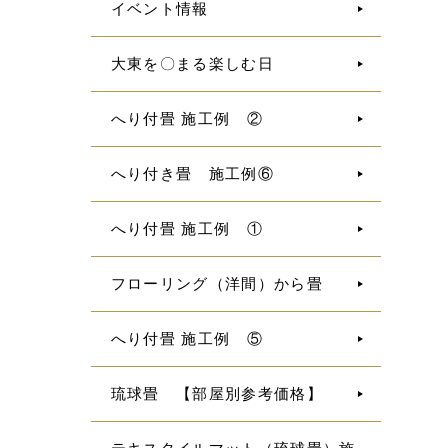
イベント情報
大東を〇まる楽しむ日
へり付畳 施工例 ②
へり付き畳 施工例⑥
へり付畳 施工例 ①
フローリング（洋間）から畳
へり付畳 施工例 ⑤
琉球畳 【部屋別参考価格】