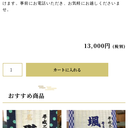
けます。事前にお電話いただき、お気軽にお越しくださいま
せ。
13,000
円
(税別)
フ
カートに入れる
ォ
ト
フ
レ
おすすめ商品
ー
ム
2
面
タ