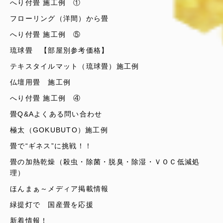
へり付畳 施工例 ①
フローリング（洋間）から畳
へり付畳 施工例 ⑤
琉球畳 【部屋別参考価格】
テキスタイルマット（琉球畳）施工例
仏壇用畳 施工例
へり付畳 施工例 ④
畳Q&Aよくある問い合わせ
極太（GOKUBUTO）施工例
畳で“ギネス”に挑戦！！
畳の加熱乾燥（殺虫・除菌・脱臭・除湿・ＶＯＣ低減処
理）
ほんまぁ～メディア掲載情報
緑提灯で 国産畳を応援
新着情報！