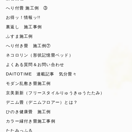
へり付畳 施工例 ③
お得ッ！情報ッ!!
裏返し 施工事例
ふすま施工例
へり付き畳 施工例⑦
ネコロリン（形状記憶畳ベッド）
よくある質問＆お問い合わせ
DAITOTIME 連載記事 気分畳々
モダン乱敷き畳施工例
京美新新（フリースタイルりゅうきゅうたたみ）
デニム畳（デニムフロアー）とは？
ひのき健康畳 施工例
カラー縁付き畳施工事例
たたみっふる