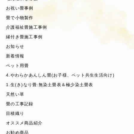
お祝い畳事例
畳で小物製作
介護福祉畳施工事例
縁付き畳施工事例
お知らせ
新着情報
ペット用畳
4.やわらかあんしん畳(お子様、ペット共生生活向け)
1.生(き)なり畳:無染土畳表＆極少染土畳表
天然い草
畳の工事記録
目積織り
オススメ商品紹介
お勧め商品