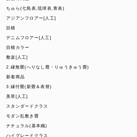
ちゅら(七島表,琉球表,青表)
アジアンフロアー[人工]
目積
デニムフロアー[人工]
目積カラー
敷楽[人工]
2.縁無畳(へりなし畳・りゅうきゅう畳)
新着商品
3.縁付畳(新畳＆表替)
美草[人工]
スタンダードクラス
モダン乱敷き畳
ナチュラル(基本織)
ハイグレードクラス