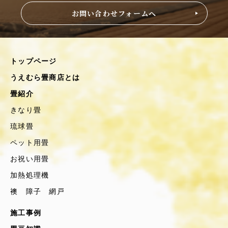
お問い合わせフォームへ
トップページ
うえむら畳商店とは
畳紹介
きなり畳
琉球畳
ペット用畳
お祝い用畳
加熱処理機
襖 障子 網戸
施工事例