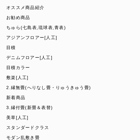
オススメ商品紹介
お勧め商品
ちゅら(七島表,琉球表,青表)
アジアンフロアー[人工]
目積
デニムフロアー[人工]
目積カラー
敷楽[人工]
2.縁無畳(へりなし畳・りゅうきゅう畳)
新着商品
3.縁付畳(新畳＆表替)
美草[人工]
スタンダードクラス
モダン乱敷き畳