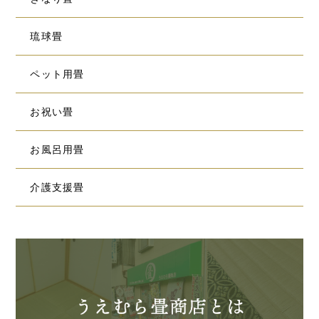
琉球畳
ペット用畳
お祝い畳
お風呂用畳
介護支援畳