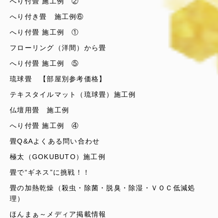
へり付畳 施工例 ②
へり付き畳 施工例⑥
へり付畳 施工例 ①
フローリング（洋間）から畳
へり付畳 施工例 ⑤
琉球畳 【部屋別参考価格】
テキスタイルマット（琉球畳）施工例
仏壇用畳 施工例
へり付畳 施工例 ④
畳Q&Aよくある問い合わせ
極太（GOKUBUTO）施工例
畳で“ギネス”に挑戦！！
畳の加熱乾燥（殺虫・除菌・脱臭・除湿・ＶＯＣ低減処
理）
ほんまぁ～メディア掲載情報