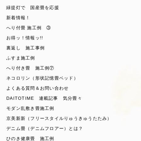
緑提灯で 国産畳を応援
新着情報！
へり付畳 施工例 ③
お得ッ！情報ッ!!
裏返し 施工事例
ふすま施工例
へり付き畳 施工例⑦
ネコロリン（形状記憶畳ベッド）
よくある質問＆お問い合わせ
DAITOTIME 連載記事 気分畳々
モダン乱敷き畳施工例
京美新新（フリースタイルりゅうきゅうたたみ）
デニム畳（デニムフロアー）とは？
ひのき健康畳 施工例