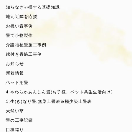
知らなきゃ損する基礎知識
地元近隣を応援
お祝い畳事例
畳で小物製作
介護福祉畳施工事例
縁付き畳施工事例
お知らせ
新着情報
ペット用畳
4.やわらかあんしん畳(お子様、ペット共生生活向け)
1.生(き)なり畳:無染土畳表＆極少染土畳表
天然い草
畳の工事記録
目積織り