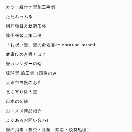
カラー縁付き畳施工事例
たたみっふる
網戸張替え新調価格
障子張替え施工例
「お祝い畳」畳の命名書celebration tatami
健康ひのき畳とは？
畳カレンダーの輪
琉球畳 施工例（画像のみ）
大東市自慢のお店
長く寄り添う畳
日本の伝統
おススメ商品紹介
よくあるお問い合わせ
畳の消毒（殺虫・除菌・除湿・脱臭処理）