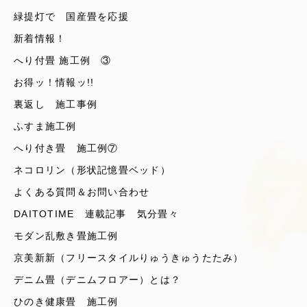
緑提灯で 国産畳を応援
新着情報！
へり付畳 施工例 ③
お得ッ！情報ッ!!
裏返し 施工事例
ふすま施工例
へり付き畳 施工例⑦
ネコロリン（形状記憶畳ベッド）
よくある質問＆お問い合わせ
DAITOTIME 連載記事 気分畳々
モダン乱敷き畳施工例
京美新新（フリースタイルりゅうきゅうたたみ）
デニム畳（デニムフロアー）とは？
ひのき健康畳 施工例