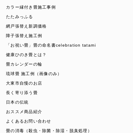
カラー縁付き畳施工事例
たたみっふる
網戸張替え新調価格
障子張替え施工例
「お祝い畳」畳の命名書celebration tatami
健康ひのき畳とは？
畳カレンダーの輪
琉球畳 施工例（画像のみ）
大東市自慢のお店
長く寄り添う畳
日本の伝統
おススメ商品紹介
よくあるお問い合わせ
畳の消毒（殺虫・除菌・除湿・脱臭処理）