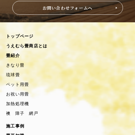
お問い合わせフォームへ
トップページ
うえむら畳商店とは
畳紹介
きなり畳
琉球畳
ペット用畳
お祝い用畳
加熱処理機
襖 障子 網戸
施工事例