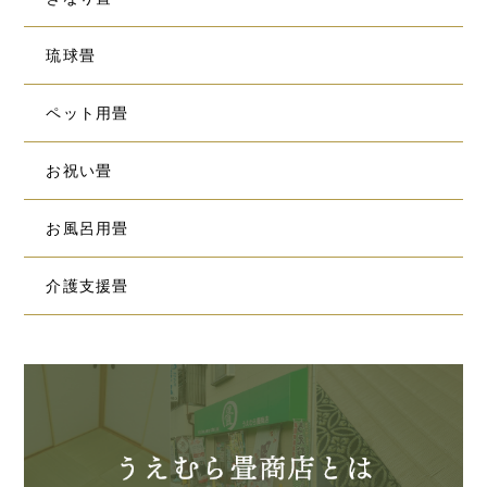
琉球畳
ペット用畳
お祝い畳
お風呂用畳
介護支援畳