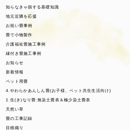
知らなきゃ損する基礎知識
地元近隣を応援
お祝い畳事例
畳で小物製作
介護福祉畳施工事例
縁付き畳施工事例
お知らせ
新着情報
ペット用畳
4.やわらかあんしん畳(お子様、ペット共生生活向け)
1.生(き)なり畳:無染土畳表＆極少染土畳表
天然い草
畳の工事記録
目積織り