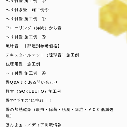
へり付畳 施工例 ②
へり付き畳 施工例⑥
へり付畳 施工例 ①
フローリング（洋間）から畳
へり付畳 施工例 ⑤
琉球畳 【部屋別参考価格】
テキスタイルマット（琉球畳）施工例
仏壇用畳 施工例
へり付畳 施工例 ④
畳Q&Aよくある問い合わせ
極太（GOKUBUTO）施工例
畳で“ギネス”に挑戦！！
畳の加熱乾燥（殺虫・除菌・脱臭・除湿・ＶＯＣ低減処
理）
ほんまぁ～メディア掲載情報