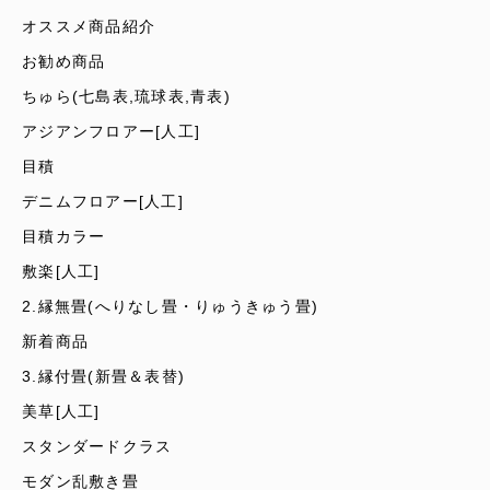
オススメ商品紹介
お勧め商品
ちゅら(七島表,琉球表,青表)
アジアンフロアー[人工]
目積
デニムフロアー[人工]
目積カラー
敷楽[人工]
2.縁無畳(へりなし畳・りゅうきゅう畳)
新着商品
3.縁付畳(新畳＆表替)
美草[人工]
スタンダードクラス
モダン乱敷き畳