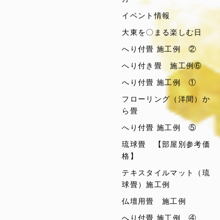
イベント情報
大東を〇まる楽しむ日
へり付畳 施工例 ②
へり付き畳 施工例⑥
へり付畳 施工例 ①
フローリング（洋間）か
ら畳
へり付畳 施工例 ⑤
琉球畳 【部屋別参考価
格】
テキスタイルマット（琉
球畳）施工例
仏壇用畳 施工例
へり付畳 施工例 ④