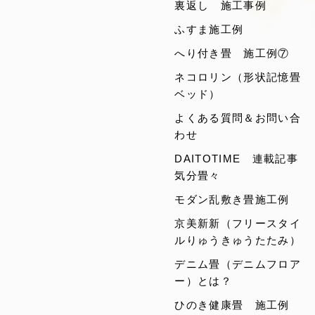
裏返し 施工事例
ふすま施工例
へり付き畳 施工例⑦
ネコロリン（形状記憶畳
ベッド）
よくある質問＆お問い合
わせ
DAITOTIME 連載記事
気分畳々
モダン乱敷き畳施工例
京美新新（フリースタイ
ルりゅうきゅうたたみ）
デニム畳（デニムフロア
ー）とは？
ひのき健康畳 施工例