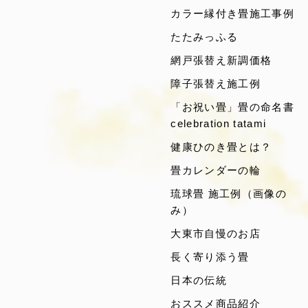
カラー縁付き畳施工事例
たたみっふる
網戸張替え新調価格
障子張替え施工例
「お祝い畳」畳の命名書
celebration tatami
健康ひのき畳とは？
畳カレンダーの輪
琉球畳 施工例（画像の
み）
大東市自慢のお店
長く寄り添う畳
日本の伝統
おススメ商品紹介