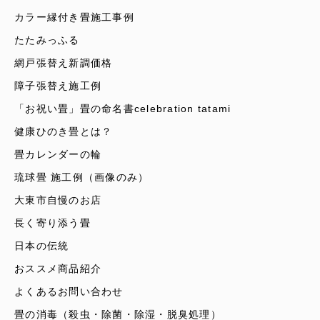
カラー縁付き畳施工事例
たたみっふる
網戸張替え新調価格
障子張替え施工例
「お祝い畳」畳の命名書celebration tatami
健康ひのき畳とは？
畳カレンダーの輪
琉球畳 施工例（画像のみ）
大東市自慢のお店
長く寄り添う畳
日本の伝統
おススメ商品紹介
よくあるお問い合わせ
畳の消毒（殺虫・除菌・除湿・脱臭処理）