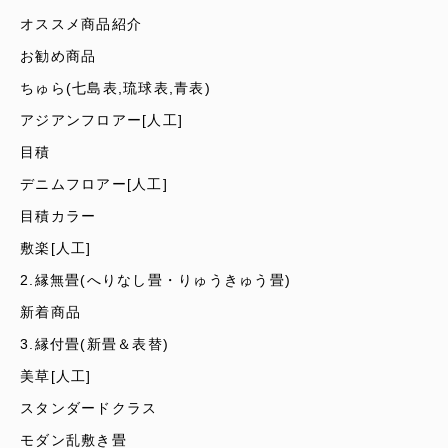
オススメ商品紹介
お勧め商品
ちゅら(七島表,琉球表,青表)
アジアンフロアー[人工]
目積
デニムフロアー[人工]
目積カラー
敷楽[人工]
2.縁無畳(へりなし畳・りゅうきゅう畳)
新着商品
3.縁付畳(新畳＆表替)
美草[人工]
スタンダードクラス
モダン乱敷き畳