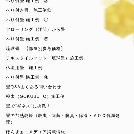
へり付畳 施工例 ②
へり付き畳 施工例⑥
へり付畳 施工例 ①
フローリング（洋間）から畳
へり付畳 施工例 ⑤
琉球畳 【部屋別参考価格】
テキスタイルマット（琉球畳）施工例
仏壇用畳 施工例
へり付畳 施工例 ④
畳Q&Aよくある問い合わせ
極太（GOKUBUTO）施工例
畳で“ギネス”に挑戦！！
畳の加熱乾燥（殺虫・除菌・脱臭・除湿・ＶＯＣ低減処
理）
ほんまぁ～メディア掲載情報