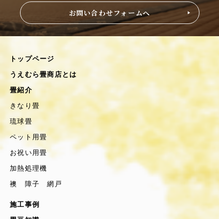
お問い合わせフォームへ
トップページ
うえむら畳商店とは
畳紹介
きなり畳
琉球畳
ペット用畳
お祝い用畳
加熱処理機
襖 障子 網戸
施工事例