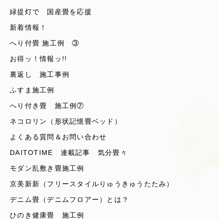
緑提灯で 国産畳を応援
新着情報！
へり付畳 施工例 ③
お得ッ！情報ッ!!
裏返し 施工事例
ふすま施工例
へり付き畳 施工例⑦
ネコロリン（形状記憶畳ベッド）
よくある質問＆お問い合わせ
DAITOTIME 連載記事 気分畳々
モダン乱敷き畳施工例
京美新新（フリースタイルりゅうきゅうたたみ）
デニム畳（デニムフロアー）とは？
ひのき健康畳 施工例