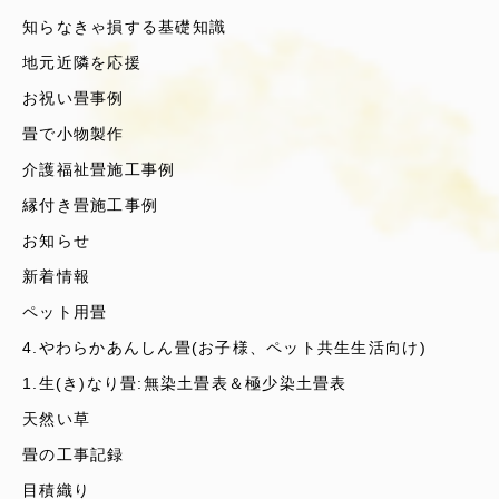
知らなきゃ損する基礎知識
地元近隣を応援
お祝い畳事例
畳で小物製作
介護福祉畳施工事例
縁付き畳施工事例
お知らせ
新着情報
ペット用畳
4.やわらかあんしん畳(お子様、ペット共生生活向け)
1.生(き)なり畳:無染土畳表＆極少染土畳表
天然い草
畳の工事記録
目積織り