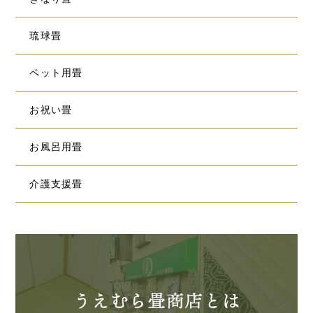
琉球畳
ペット用畳
お祝い畳
お風呂用畳
介護支援畳