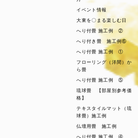
イベント情報
大東を〇まる楽しむ日
へり付畳 施工例 ②
へり付き畳 施工例⑥
へり付畳 施工例 ①
フローリング（洋間）か
ら畳
へり付畳 施工例 ⑤
琉球畳 【部屋別参考価
格】
テキスタイルマット（琉
球畳）施工例
仏壇用畳 施工例
へり付畳 施工例 ④