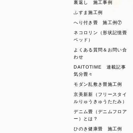
裏返し 施工事例
ふすま施工例
へり付き畳 施工例⑦
ネコロリン（形状記憶畳
ベッド）
よくある質問＆お問い合
わせ
DAITOTIME 連載記事
気分畳々
モダン乱敷き畳施工例
京美新新（フリースタイ
ルりゅうきゅうたたみ）
デニム畳（デニムフロア
ー）とは？
ひのき健康畳 施工例