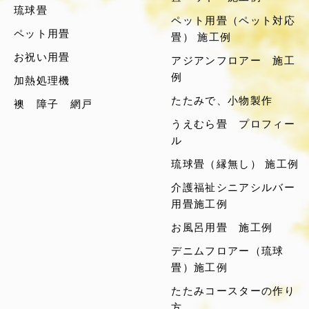
琉球畳
ペット用畳（ペット対応
ペット用畳
畳） 施工例
お祝い用畳
アジアンフロアー 施工
例
加熱処理機
たたみで、小物製作
襖 障子 網戸
うえむら畳 プロフィー
ル
琉球畳（縁無し） 施工例
介護福祉シニアシルバー
用畳施工例
お風呂用畳 施工例
デニムフロアー（琉球
畳）施工例
たたみコースターの作り
方