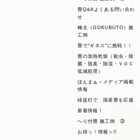
畳Q&Aよくある問い合わ
せ
極太（GOKUBUTO）施
工例
畳で“ギネス”に挑戦！！
畳の加熱乾燥（殺虫・除
菌・脱臭・除湿・ＶＯＣ
低減処理）
ほんまぁ～メディア掲載
情報
緑提灯で 国産畳を応援
新着情報！
へり付畳 施工例 ③
お得ッ！情報ッ!!