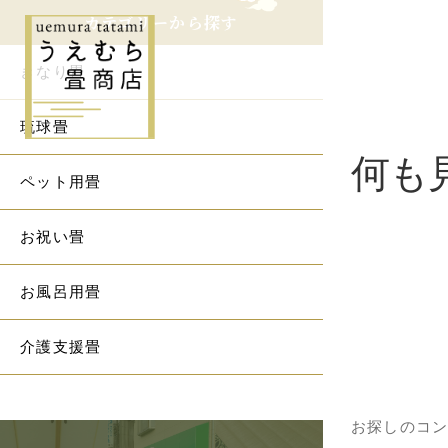
カテゴリーから探す
きなり畳
琉球畳
何も
ペット用畳
お祝い畳
お風呂用畳
介護支援畳
お探しのコ