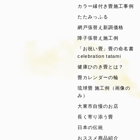
カラー縁付き畳施工事例
たたみっふる
網戸張替え新調価格
障子張替え施工例
「お祝い畳」畳の命名書
celebration tatami
健康ひのき畳とは？
畳カレンダーの輪
琉球畳 施工例（画像の
み）
大東市自慢のお店
長く寄り添う畳
日本の伝統
おススメ商品紹介