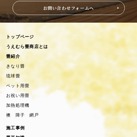
お問い合わせフォームへ
トップページ
うえむら畳商店とは
畳紹介
きなり畳
琉球畳
ペット用畳
お祝い用畳
加熱処理機
襖 障子 網戸
施工事例