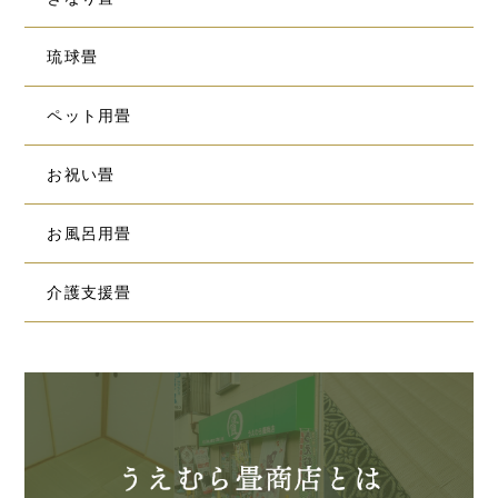
琉球畳
ペット用畳
お祝い畳
お風呂用畳
介護支援畳