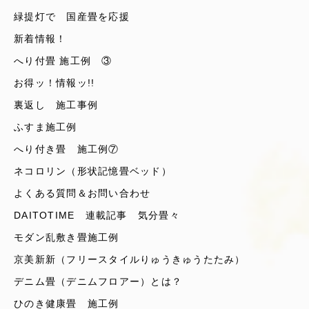
緑提灯で 国産畳を応援
新着情報！
へり付畳 施工例 ③
お得ッ！情報ッ!!
裏返し 施工事例
ふすま施工例
へり付き畳 施工例⑦
ネコロリン（形状記憶畳ベッド）
よくある質問＆お問い合わせ
DAITOTIME 連載記事 気分畳々
モダン乱敷き畳施工例
京美新新（フリースタイルりゅうきゅうたたみ）
デニム畳（デニムフロアー）とは？
ひのき健康畳 施工例