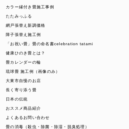
カラー縁付き畳施工事例
たたみっふる
網戸張替え新調価格
障子張替え施工例
「お祝い畳」畳の命名書celebration tatami
健康ひのき畳とは？
畳カレンダーの輪
琉球畳 施工例（画像のみ）
大東市自慢のお店
長く寄り添う畳
日本の伝統
おススメ商品紹介
よくあるお問い合わせ
畳の消毒（殺虫・除菌・除湿・脱臭処理）