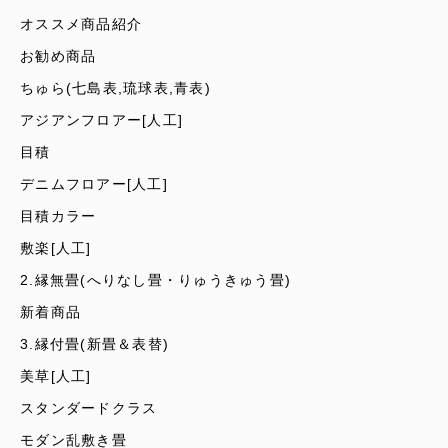
オススメ商品紹介
お勧め商品
ちゅら(七島表,琉球表,青表)
アジアンフロアー[人工]
目積
デニムフロアー[人工]
目積カラー
敷楽[人工]
2.縁無畳(へりなし畳・りゅうきゅう畳)
新着商品
3.縁付畳(新畳＆表替)
美草[人工]
スタンダードクラス
モダン乱敷き畳