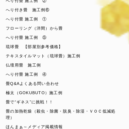
へり付畳 施工例 ②
へり付き畳 施工例⑥
へり付畳 施工例 ①
フローリング（洋間）から畳
へり付畳 施工例 ⑤
琉球畳 【部屋別参考価格】
テキスタイルマット（琉球畳）施工例
仏壇用畳 施工例
へり付畳 施工例 ④
畳Q&Aよくある問い合わせ
極太（GOKUBUTO）施工例
畳で“ギネス”に挑戦！！
畳の加熱乾燥（殺虫・除菌・脱臭・除湿・ＶＯＣ低減処
理）
ほんまぁ～メディア掲載情報