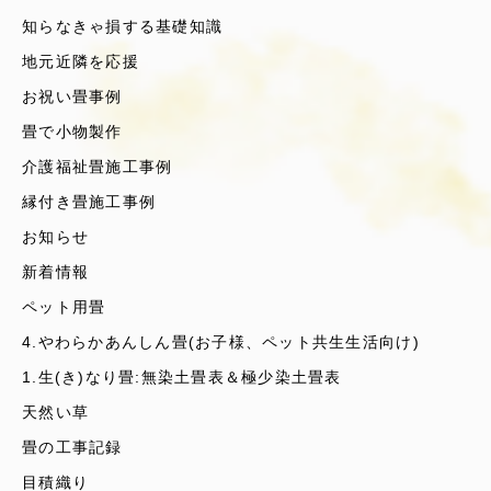
知らなきゃ損する基礎知識
地元近隣を応援
お祝い畳事例
畳で小物製作
介護福祉畳施工事例
縁付き畳施工事例
お知らせ
新着情報
ペット用畳
4.やわらかあんしん畳(お子様、ペット共生生活向け)
1.生(き)なり畳:無染土畳表＆極少染土畳表
天然い草
畳の工事記録
目積織り