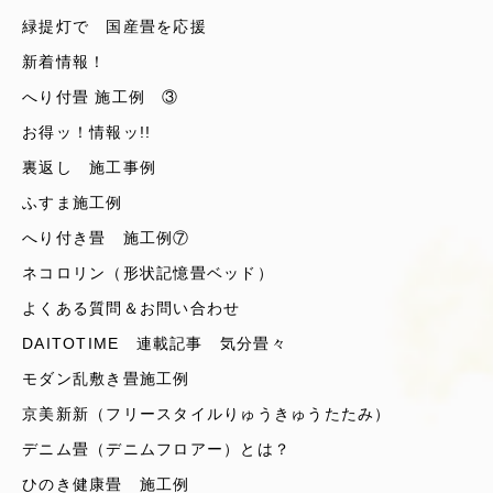
緑提灯で 国産畳を応援
新着情報！
へり付畳 施工例 ③
お得ッ！情報ッ!!
裏返し 施工事例
ふすま施工例
へり付き畳 施工例⑦
ネコロリン（形状記憶畳ベッド）
よくある質問＆お問い合わせ
DAITOTIME 連載記事 気分畳々
モダン乱敷き畳施工例
京美新新（フリースタイルりゅうきゅうたたみ）
デニム畳（デニムフロアー）とは？
ひのき健康畳 施工例