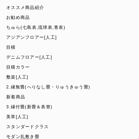
オススメ商品紹介
お勧め商品
ちゅら(七島表,琉球表,青表)
アジアンフロアー[人工]
目積
デニムフロアー[人工]
目積カラー
敷楽[人工]
2.縁無畳(へりなし畳・りゅうきゅう畳)
新着商品
3.縁付畳(新畳＆表替)
美草[人工]
スタンダードクラス
モダン乱敷き畳