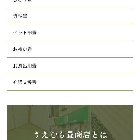
琉球畳
ペット用畳
お祝い畳
お風呂用畳
介護支援畳