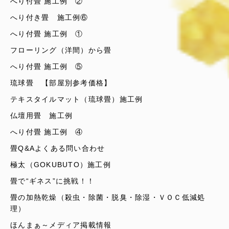
へり付畳 施工例 ②
へり付き畳 施工例⑥
へり付畳 施工例 ①
フローリング（洋間）から畳
へり付畳 施工例 ⑤
琉球畳 【部屋別参考価格】
テキスタイルマット（琉球畳）施工例
仏壇用畳 施工例
へり付畳 施工例 ④
畳Q&Aよくある問い合わせ
極太（GOKUBUTO）施工例
畳で“ギネス”に挑戦！！
畳の加熱乾燥（殺虫・除菌・脱臭・除湿・ＶＯＣ低減処
理）
ほんまぁ～メディア掲載情報