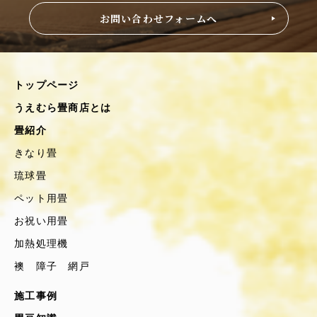
お問い合わせフォームへ
トップページ
うえむら畳商店とは
畳紹介
きなり畳
琉球畳
ペット用畳
お祝い用畳
加熱処理機
襖 障子 網戸
施工事例