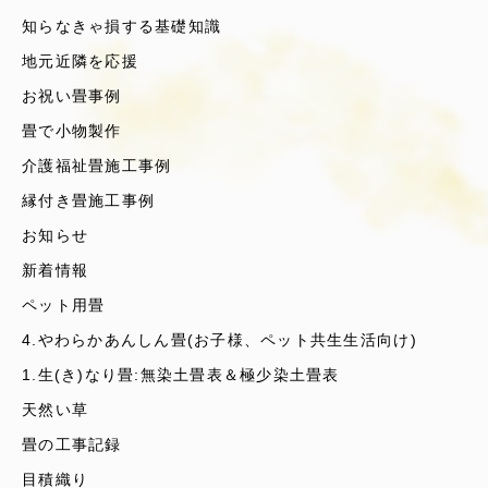
知らなきゃ損する基礎知識
地元近隣を応援
お祝い畳事例
畳で小物製作
介護福祉畳施工事例
縁付き畳施工事例
お知らせ
新着情報
ペット用畳
4.やわらかあんしん畳(お子様、ペット共生生活向け)
1.生(き)なり畳:無染土畳表＆極少染土畳表
天然い草
畳の工事記録
目積織り