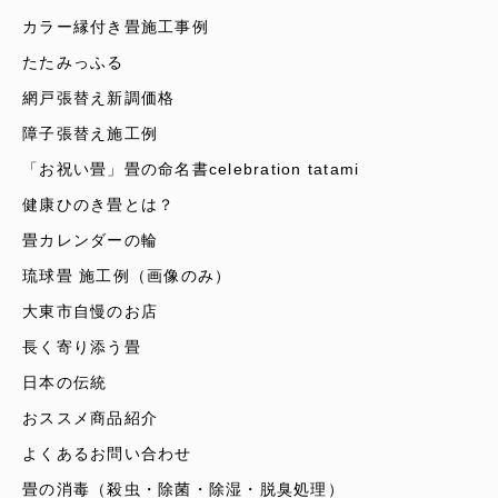
カラー縁付き畳施工事例
たたみっふる
網戸張替え新調価格
障子張替え施工例
「お祝い畳」畳の命名書celebration tatami
健康ひのき畳とは？
畳カレンダーの輪
琉球畳 施工例（画像のみ）
大東市自慢のお店
長く寄り添う畳
日本の伝統
おススメ商品紹介
よくあるお問い合わせ
畳の消毒（殺虫・除菌・除湿・脱臭処理）