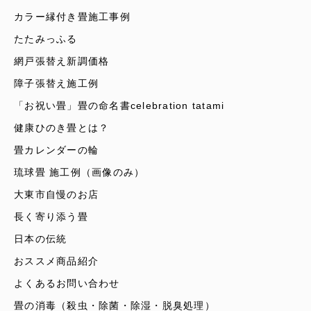
カラー縁付き畳施工事例
たたみっふる
網戸張替え新調価格
障子張替え施工例
「お祝い畳」畳の命名書celebration tatami
健康ひのき畳とは？
畳カレンダーの輪
琉球畳 施工例（画像のみ）
大東市自慢のお店
長く寄り添う畳
日本の伝統
おススメ商品紹介
よくあるお問い合わせ
畳の消毒（殺虫・除菌・除湿・脱臭処理）