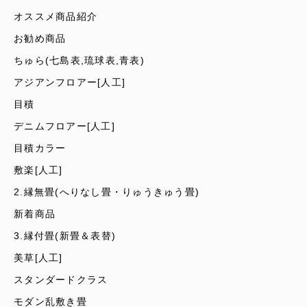
オススメ商品紹介
お勧め商品
ちゅら(七島表,琉球表,青表)
アジアンフロアー[人工]
目積
デニムフロアー[人工]
目積カラー
敷楽[人工]
2.縁無畳(へりなし畳・りゅうきゅう畳)
新着商品
3.縁付畳(新畳＆表替)
美草[人工]
スタンダードクラス
モダン乱敷き畳