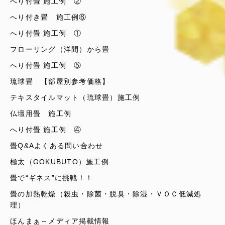
へり付畳 施工例 ②
へり付き畳 施工例⑥
へり付畳 施工例 ①
フローリング（洋間）から畳
へり付畳 施工例 ⑤
琉球畳 【部屋別参考価格】
テキスタイルマット（琉球畳）施工例
仏壇用畳 施工例
へり付畳 施工例 ④
畳Q&Aよくある問い合わせ
極太（GOKUBUTO）施工例
畳で“ギネス”に挑戦！！
畳の加熱乾燥（殺虫・除菌・脱臭・除湿・ＶＯＣ低減処
理）
ほんまぁ～メディア掲載情報