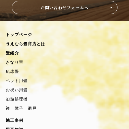
お問い合わせフォームへ
トップページ
うえむら畳商店とは
畳紹介
きなり畳
琉球畳
ペット用畳
お祝い用畳
加熱処理機
襖 障子 網戸
施工事例