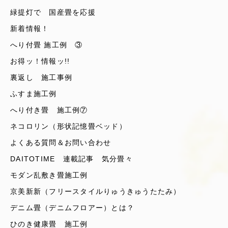
緑提灯で 国産畳を応援
新着情報！
へり付畳 施工例 ③
お得ッ！情報ッ!!
裏返し 施工事例
ふすま施工例
へり付き畳 施工例⑦
ネコロリン（形状記憶畳ベッド）
よくある質問＆お問い合わせ
DAITOTIME 連載記事 気分畳々
モダン乱敷き畳施工例
京美新新（フリースタイルりゅうきゅうたたみ）
デニム畳（デニムフロアー）とは？
ひのき健康畳 施工例