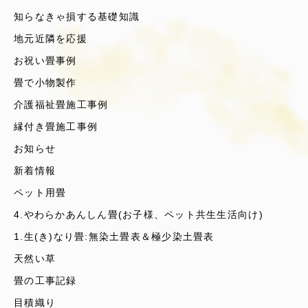
知らなきゃ損する基礎知識
地元近隣を応援
お祝い畳事例
畳で小物製作
介護福祉畳施工事例
縁付き畳施工事例
お知らせ
新着情報
ペット用畳
4.やわらかあんしん畳(お子様、ペット共生生活向け)
1.生(き)なり畳:無染土畳表＆極少染土畳表
天然い草
畳の工事記録
目積織り