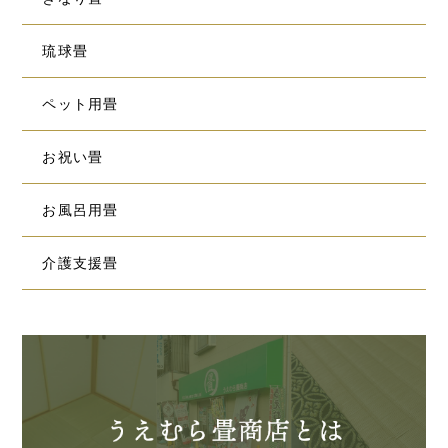
琉球畳
ペット用畳
お祝い畳
お風呂用畳
介護支援畳