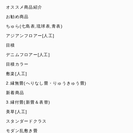
オススメ商品紹介
お勧め商品
ちゅら(七島表,琉球表,青表)
アジアンフロアー[人工]
目積
デニムフロアー[人工]
目積カラー
敷楽[人工]
2.縁無畳(へりなし畳・りゅうきゅう畳)
新着商品
3.縁付畳(新畳＆表替)
美草[人工]
スタンダードクラス
モダン乱敷き畳