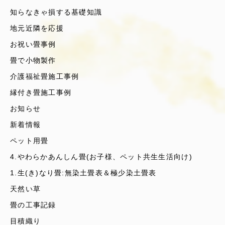
知らなきゃ損する基礎知識
地元近隣を応援
お祝い畳事例
畳で小物製作
介護福祉畳施工事例
縁付き畳施工事例
お知らせ
新着情報
ペット用畳
4.やわらかあんしん畳(お子様、ペット共生生活向け)
1.生(き)なり畳:無染土畳表＆極少染土畳表
天然い草
畳の工事記録
目積織り