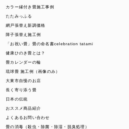
カラー縁付き畳施工事例
たたみっふる
網戸張替え新調価格
障子張替え施工例
「お祝い畳」畳の命名書celebration tatami
健康ひのき畳とは？
畳カレンダーの輪
琉球畳 施工例（画像のみ）
大東市自慢のお店
長く寄り添う畳
日本の伝統
おススメ商品紹介
よくあるお問い合わせ
畳の消毒（殺虫・除菌・除湿・脱臭処理）