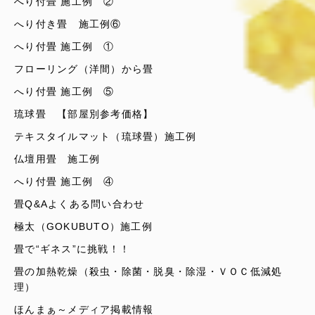
へり付畳 施工例 ②
へり付き畳 施工例⑥
へり付畳 施工例 ①
フローリング（洋間）から畳
へり付畳 施工例 ⑤
琉球畳 【部屋別参考価格】
テキスタイルマット（琉球畳）施工例
仏壇用畳 施工例
へり付畳 施工例 ④
畳Q&Aよくある問い合わせ
極太（GOKUBUTO）施工例
畳で“ギネス”に挑戦！！
畳の加熱乾燥（殺虫・除菌・脱臭・除湿・ＶＯＣ低減処
理）
ほんまぁ～メディア掲載情報