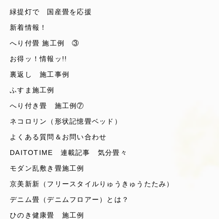
緑提灯で 国産畳を応援
新着情報！
へり付畳 施工例 ③
お得ッ！情報ッ!!
裏返し 施工事例
ふすま施工例
へり付き畳 施工例⑦
ネコロリン（形状記憶畳ベッド）
よくある質問＆お問い合わせ
DAITOTIME 連載記事 気分畳々
モダン乱敷き畳施工例
京美新新（フリースタイルりゅうきゅうたたみ）
デニム畳（デニムフロアー）とは？
ひのき健康畳 施工例