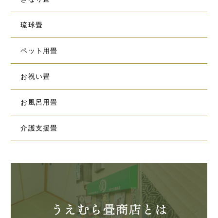
琉球畳
ペット用畳
お祝い畳
お風呂用畳
介護支援畳