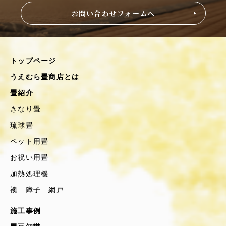
お問い合わせフォームへ
トップページ
うえむら畳商店とは
畳紹介
きなり畳
琉球畳
ペット用畳
お祝い用畳
加熱処理機
襖 障子 網戸
施工事例