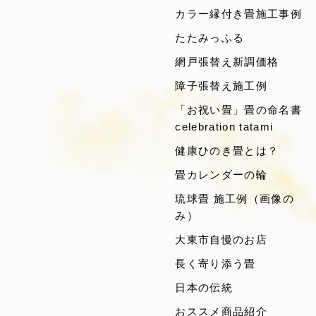
カラー縁付き畳施工事例
たたみっふる
網戸張替え新調価格
障子張替え施工例
「お祝い畳」畳の命名書
celebration tatami
健康ひのき畳とは？
畳カレンダーの輪
琉球畳 施工例（画像の
み）
大東市自慢のお店
長く寄り添う畳
日本の伝統
おススメ商品紹介