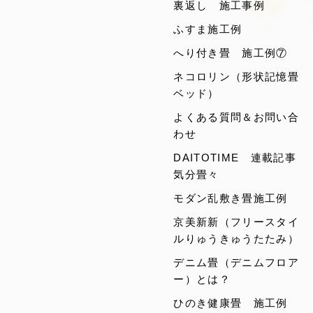
裏返し 施工事例
ふすま施工例
へり付き畳 施工例⑦
ネコロリン（形状記憶畳
ベッド）
よくある質問＆お問い合
わせ
DAITOTIME 連載記事
気分畳々
モダン乱敷き畳施工例
京美新新（フリースタイ
ルりゅうきゅうたたみ）
デニム畳（デニムフロア
ー）とは？
ひのき健康畳 施工例