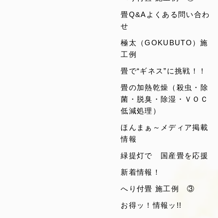
畳Q&Aよくある問い合わ
せ
極太（GOKUBUTO）施
工例
畳で“ギネス”に挑戦！！
畳の加熱乾燥（殺虫・除
菌・脱臭・除湿・ＶＯＣ
低減処理）
ほんまぁ～メディア掲載
情報
緑提灯で 国産畳を応援
新着情報！
へり付畳 施工例 ③
お得ッ！情報ッ!!