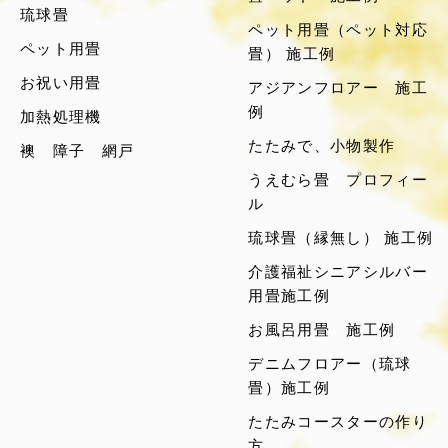
琉球畳
ペット用畳（ペット対応
ペット用畳
畳） 施工例
お祝い用畳
アジアンフロアー 施工
例
加熱処理機
たたみで、小物製作
襖 障子 網戸
うえむら畳 プロフィー
ル
琉球畳（縁無し） 施工例
介護福祉シニアシルバー
用畳施工例
お風呂用畳 施工例
デニムフロアー（琉球
畳）施工例
たたみコースターの作り
方