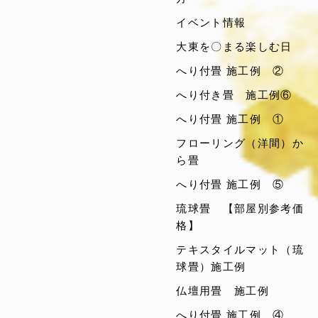
イベント情報
大東を〇まる楽しむ日
へり付畳 施工例 ②
へり付き畳 施工例⑥
へり付畳 施工例 ①
フローリング（洋間）か
ら畳
へり付畳 施工例 ⑤
琉球畳 【部屋別参考価
格】
テキスタイルマット（琉
球畳）施工例
仏壇用畳 施工例
へり付畳 施工例 ④