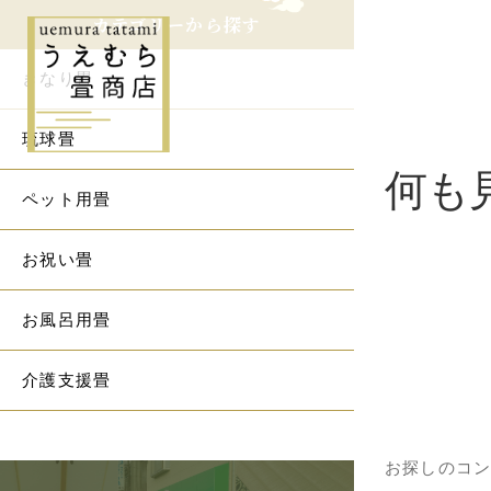
カテゴリーから探す
きなり畳
琉球畳
何も
ペット用畳
お祝い畳
お風呂用畳
介護支援畳
お探しのコ