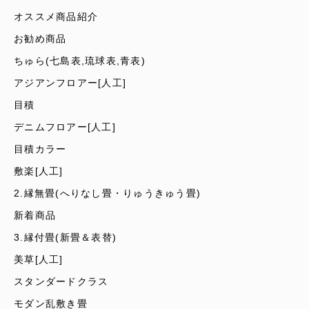
オススメ商品紹介
お勧め商品
ちゅら(七島表,琉球表,青表)
アジアンフロアー[人工]
目積
デニムフロアー[人工]
目積カラー
敷楽[人工]
2.縁無畳(へりなし畳・りゅうきゅう畳)
新着商品
3.縁付畳(新畳＆表替)
美草[人工]
スタンダードクラス
モダン乱敷き畳