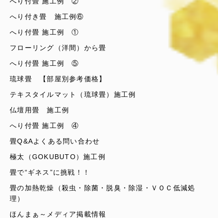
へり付畳 施工例 ②
へり付き畳 施工例⑥
へり付畳 施工例 ①
フローリング（洋間）から畳
へり付畳 施工例 ⑤
琉球畳 【部屋別参考価格】
テキスタイルマット（琉球畳）施工例
仏壇用畳 施工例
へり付畳 施工例 ④
畳Q&Aよくある問い合わせ
極太（GOKUBUTO）施工例
畳で“ギネス”に挑戦！！
畳の加熱乾燥（殺虫・除菌・脱臭・除湿・ＶＯＣ低減処
理）
ほんまぁ～メディア掲載情報