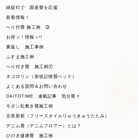
緑提灯で 国産畳を応援
新着情報！
へり付畳 施工例 ③
お得ッ！情報ッ!!
裏返し 施工事例
ふすま施工例
へり付き畳 施工例⑦
ネコロリン（形状記憶畳ベッド）
よくある質問＆お問い合わせ
DAITOTIME 連載記事 気分畳々
モダン乱敷き畳施工例
京美新新（フリースタイルりゅうきゅうたたみ）
デニム畳（デニムフロアー）とは？
ひのき健康畳 施工例