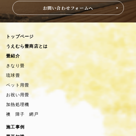
お問い合わせフォームへ
トップページ
うえむら畳商店とは
畳紹介
きなり畳
琉球畳
ペット用畳
お祝い用畳
加熱処理機
襖 障子 網戸
施工事例