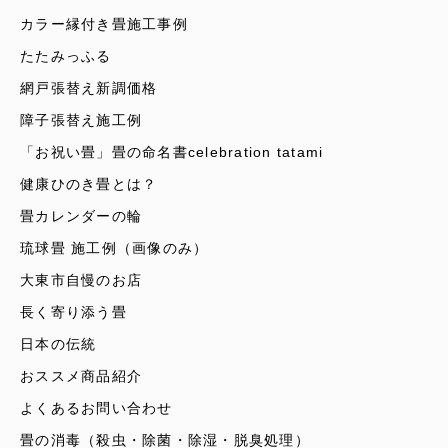
カラー縁付き畳施工事例
たたみっふる
網戸張替え新調価格
障子張替え施工例
「お祝い畳」畳の命名書celebration tatami
健康ひのき畳とは？
畳カレンダーの輪
琉球畳 施工例（画像のみ）
大東市自慢のお店
長く寄り添う畳
日本の伝統
おススメ商品紹介
よくあるお問い合わせ
畳の消毒（殺虫・除菌・除湿・脱臭処理）