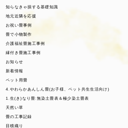
知らなきゃ損する基礎知識
地元近隣を応援
お祝い畳事例
畳で小物製作
介護福祉畳施工事例
縁付き畳施工事例
お知らせ
新着情報
ペット用畳
4.やわらかあんしん畳(お子様、ペット共生生活向け)
1.生(き)なり畳:無染土畳表＆極少染土畳表
天然い草
畳の工事記録
目積織り