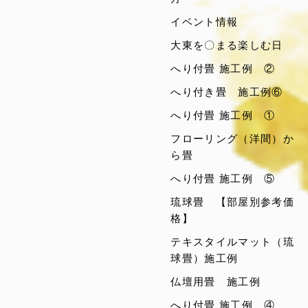
イベント情報
大東を〇まる楽しむ日
へり付畳 施工例 ②
へり付き畳 施工例⑥
へり付畳 施工例 ①
フローリング（洋間）か
ら畳
へり付畳 施工例 ⑤
琉球畳 【部屋別参考価
格】
テキスタイルマット（琉
球畳）施工例
仏壇用畳 施工例
へり付畳 施工例 ④