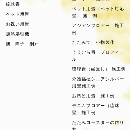
琉球畳
ペット用畳（ペット対応
ペット用畳
畳） 施工例
お祝い用畳
アジアンフロアー 施工
例
加熱処理機
たたみで、小物製作
襖 障子 網戸
うえむら畳 プロフィー
ル
琉球畳（縁無し） 施工例
介護福祉シニアシルバー
用畳施工例
お風呂用畳 施工例
デニムフロアー（琉球
畳）施工例
たたみコースターの作り
方