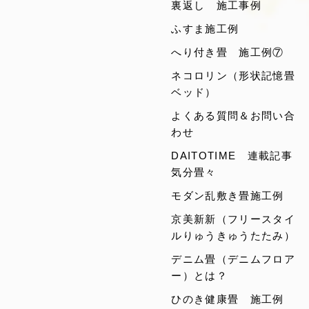
裏返し 施工事例
ふすま施工例
へり付き畳 施工例⑦
ネコロリン（形状記憶畳
ベッド）
よくある質問＆お問い合
わせ
DAITOTIME 連載記事
気分畳々
モダン乱敷き畳施工例
京美新新（フリースタイ
ルりゅうきゅうたたみ）
デニム畳（デニムフロア
ー）とは？
ひのき健康畳 施工例