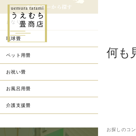
カテゴリーから探す
きなり畳
琉球畳
何も
ペット用畳
お祝い畳
お風呂用畳
介護支援畳
お探しのコ