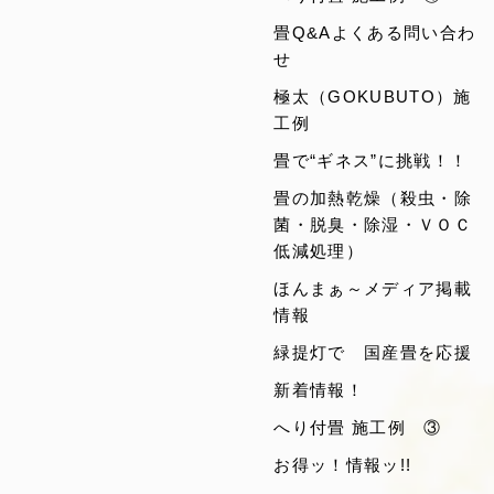
畳Q&Aよくある問い合わ
せ
極太（GOKUBUTO）施
工例
畳で“ギネス”に挑戦！！
畳の加熱乾燥（殺虫・除
菌・脱臭・除湿・ＶＯＣ
低減処理）
ほんまぁ～メディア掲載
情報
緑提灯で 国産畳を応援
新着情報！
へり付畳 施工例 ③
お得ッ！情報ッ!!