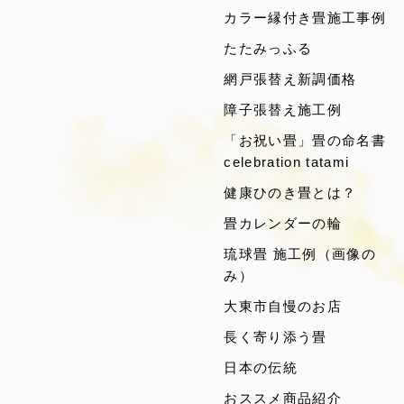
カラー縁付き畳施工事例
たたみっふる
網戸張替え新調価格
障子張替え施工例
「お祝い畳」畳の命名書
celebration tatami
健康ひのき畳とは？
畳カレンダーの輪
琉球畳 施工例（画像の
み）
大東市自慢のお店
長く寄り添う畳
日本の伝統
おススメ商品紹介