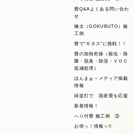
畳Q&Aよくある問い合わ
せ
極太（GOKUBUTO）施
工例
畳で“ギネス”に挑戦！！
畳の加熱乾燥（殺虫・除
菌・脱臭・除湿・ＶＯＣ
低減処理）
ほんまぁ～メディア掲載
情報
緑提灯で 国産畳を応援
新着情報！
へり付畳 施工例 ③
お得ッ！情報ッ!!