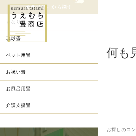
カテゴリーから探す
きなり畳
琉球畳
何も
ペット用畳
お祝い畳
お風呂用畳
介護支援畳
お探しのコ