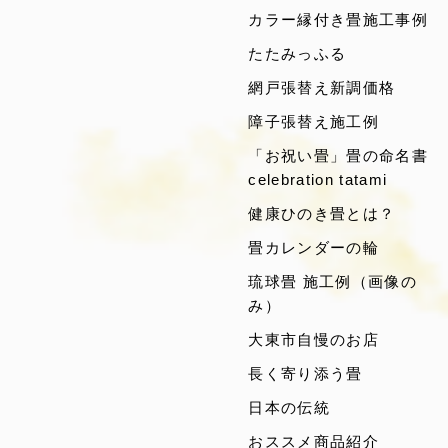
カラー縁付き畳施工事例
たたみっふる
網戸張替え新調価格
障子張替え施工例
「お祝い畳」畳の命名書
celebration tatami
健康ひのき畳とは？
畳カレンダーの輪
琉球畳 施工例（画像の
み）
大東市自慢のお店
長く寄り添う畳
日本の伝統
おススメ商品紹介