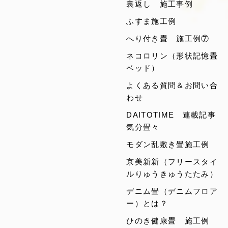
裏返し 施工事例
ふすま施工例
へり付き畳 施工例⑦
ネコロリン（形状記憶畳
ベッド）
よくある質問＆お問い合
わせ
DAITOTIME 連載記事
気分畳々
モダン乱敷き畳施工例
京美新新（フリースタイ
ルりゅうきゅうたたみ）
デニム畳（デニムフロア
ー）とは？
ひのき健康畳 施工例