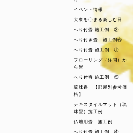
イベント情報
大東を〇まる楽しむ日
へり付畳 施工例 ②
へり付き畳 施工例⑥
へり付畳 施工例 ①
フローリング（洋間）か
ら畳
へり付畳 施工例 ⑤
琉球畳 【部屋別参考価
格】
テキスタイルマット（琉
球畳）施工例
仏壇用畳 施工例
へり付畳 施工例 ④