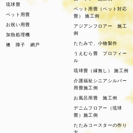
琉球畳
ペット用畳（ペット対応
ペット用畳
畳） 施工例
お祝い用畳
アジアンフロアー 施工
例
加熱処理機
たたみで、小物製作
襖 障子 網戸
うえむら畳 プロフィー
ル
琉球畳（縁無し） 施工例
介護福祉シニアシルバー
用畳施工例
お風呂用畳 施工例
デニムフロアー（琉球
畳）施工例
たたみコースターの作り
方