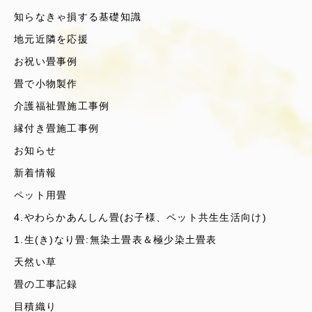
知らなきゃ損する基礎知識
地元近隣を応援
お祝い畳事例
畳で小物製作
介護福祉畳施工事例
縁付き畳施工事例
お知らせ
新着情報
ペット用畳
4.やわらかあんしん畳(お子様、ペット共生生活向け)
1.生(き)なり畳:無染土畳表＆極少染土畳表
天然い草
畳の工事記録
目積織り