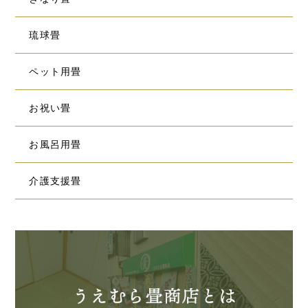
琉球畳
ペット用畳
お祝い畳
お風呂用畳
介護支援畳