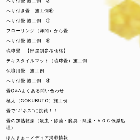
へり付畳 施工例 ②
へり付き畳 施工例⑥
へり付畳 施工例 ①
フローリング（洋間）から畳
へり付畳 施工例 ⑤
琉球畳 【部屋別参考価格】
テキスタイルマット（琉球畳）施工例
仏壇用畳 施工例
へり付畳 施工例 ④
畳Q&Aよくある問い合わせ
極太（GOKUBUTO）施工例
畳で“ギネス”に挑戦！！
畳の加熱乾燥（殺虫・除菌・脱臭・除湿・ＶＯＣ低減処
理）
ほんまぁ～メディア掲載情報