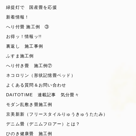
緑提灯で 国産畳を応援
新着情報！
へり付畳 施工例 ③
お得ッ！情報ッ!!
裏返し 施工事例
ふすま施工例
へり付き畳 施工例⑦
ネコロリン（形状記憶畳ベッド）
よくある質問＆お問い合わせ
DAITOTIME 連載記事 気分畳々
モダン乱敷き畳施工例
京美新新（フリースタイルりゅうきゅうたたみ）
デニム畳（デニムフロアー）とは？
ひのき健康畳 施工例