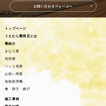
お問い合わせフォームへ
トップページ
うえむら畳商店とは
畳紹介
きなり畳
琉球畳
ペット用畳
お祝い用畳
加熱処理機
襖 障子 網戸
施工事例