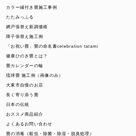
カラー縁付き畳施工事例
たたみっふる
網戸張替え新調価格
障子張替え施工例
「お祝い畳」畳の命名書celebration tatami
健康ひのき畳とは？
畳カレンダーの輪
琉球畳 施工例（画像のみ）
大東市自慢のお店
長く寄り添う畳
日本の伝統
おススメ商品紹介
よくあるお問い合わせ
畳の消毒（殺虫・除菌・除湿・脱臭処理）