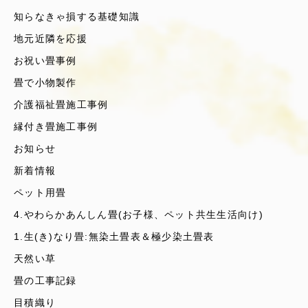
知らなきゃ損する基礎知識
地元近隣を応援
お祝い畳事例
畳で小物製作
介護福祉畳施工事例
縁付き畳施工事例
お知らせ
新着情報
ペット用畳
4.やわらかあんしん畳(お子様、ペット共生生活向け)
1.生(き)なり畳:無染土畳表＆極少染土畳表
天然い草
畳の工事記録
目積織り