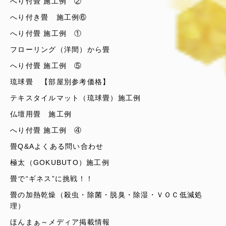
へり付畳 施工例 ②
へり付き畳 施工例⑥
へり付畳 施工例 ①
フローリング（洋間）から畳
へり付畳 施工例 ⑤
琉球畳 【部屋別参考価格】
テキスタイルマット（琉球畳）施工例
仏壇用畳 施工例
へり付畳 施工例 ④
畳Q&Aよくある問い合わせ
極太（GOKUBUTO）施工例
畳で“ギネス”に挑戦！！
畳の加熱乾燥（殺虫・除菌・脱臭・除湿・ＶＯＣ低減処
理）
ほんまぁ～メディア掲載情報