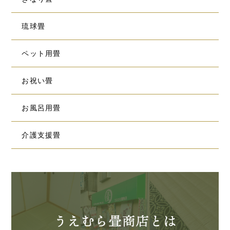
琉球畳
ペット用畳
お祝い畳
お風呂用畳
介護支援畳