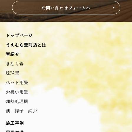
お問い合わせフォームへ
トップページ
うえむら畳商店とは
畳紹介
きなり畳
琉球畳
ペット用畳
お祝い用畳
加熱処理機
襖 障子 網戸
施工事例