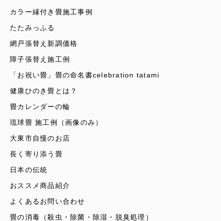
カラー縁付き畳施工事例
たたみっふる
網戸張替え新調価格
障子張替え施工例
「お祝い畳」畳の命名書celebration tatami
健康ひのき畳とは？
畳カレンダーの輪
琉球畳 施工例（画像のみ）
大東市自慢のお店
長く寄り添う畳
日本の伝統
おススメ商品紹介
よくあるお問い合わせ
畳の消毒（殺虫・除菌・除湿・脱臭処理）