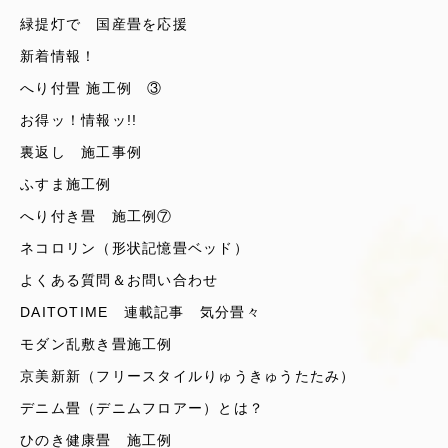
緑提灯で 国産畳を応援
新着情報！
へり付畳 施工例 ③
お得ッ！情報ッ!!
裏返し 施工事例
ふすま施工例
へり付き畳 施工例⑦
ネコロリン（形状記憶畳ベッド）
よくある質問＆お問い合わせ
DAITOTIME 連載記事 気分畳々
モダン乱敷き畳施工例
京美新新（フリースタイルりゅうきゅうたたみ）
デニム畳（デニムフロアー）とは？
ひのき健康畳 施工例