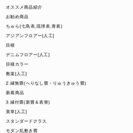
オススメ商品紹介
お勧め商品
ちゅら(七島表,琉球表,青表)
アジアンフロアー[人工]
目積
デニムフロアー[人工]
目積カラー
敷楽[人工]
2.縁無畳(へりなし畳・りゅうきゅう畳)
新着商品
3.縁付畳(新畳＆表替)
美草[人工]
スタンダードクラス
モダン乱敷き畳