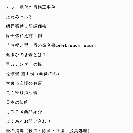
カラー縁付き畳施工事例
たたみっふる
網戸張替え新調価格
障子張替え施工例
「お祝い畳」畳の命名書celebration tatami
健康ひのき畳とは？
畳カレンダーの輪
琉球畳 施工例（画像のみ）
大東市自慢のお店
長く寄り添う畳
日本の伝統
おススメ商品紹介
よくあるお問い合わせ
畳の消毒（殺虫・除菌・除湿・脱臭処理）