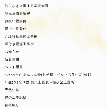
知らなきゃ損する基礎知識
地元近隣を応援
お祝い畳事例
畳で小物製作
介護福祉畳施工事例
縁付き畳施工事例
お知らせ
新着情報
ペット用畳
4.やわらかあんしん畳(お子様、ペット共生生活向け)
1.生(き)なり畳:無染土畳表＆極少染土畳表
天然い草
畳の工事記録
目積織り