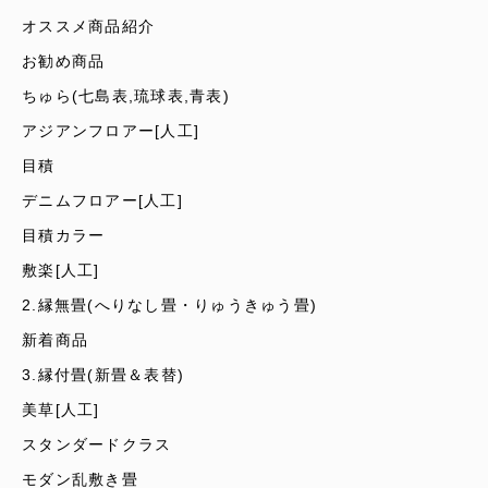
オススメ商品紹介
お勧め商品
ちゅら(七島表,琉球表,青表)
アジアンフロアー[人工]
目積
デニムフロアー[人工]
目積カラー
敷楽[人工]
2.縁無畳(へりなし畳・りゅうきゅう畳)
新着商品
3.縁付畳(新畳＆表替)
美草[人工]
スタンダードクラス
モダン乱敷き畳