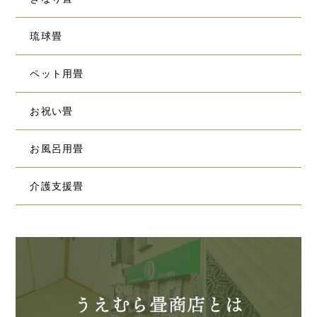
琉球畳
ペット用畳
お祝い畳
お風呂用畳
介護支援畳