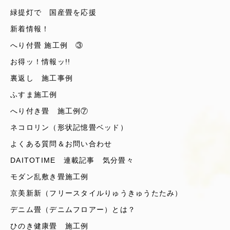
緑提灯で 国産畳を応援
新着情報！
へり付畳 施工例 ③
お得ッ！情報ッ!!
裏返し 施工事例
ふすま施工例
へり付き畳 施工例⑦
ネコロリン（形状記憶畳ベッド）
よくある質問＆お問い合わせ
DAITOTIME 連載記事 気分畳々
モダン乱敷き畳施工例
京美新新（フリースタイルりゅうきゅうたたみ）
デニム畳（デニムフロアー）とは？
ひのき健康畳 施工例