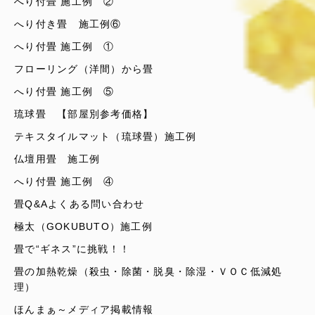
へり付畳 施工例 ②
へり付き畳 施工例⑥
へり付畳 施工例 ①
フローリング（洋間）から畳
へり付畳 施工例 ⑤
琉球畳 【部屋別参考価格】
テキスタイルマット（琉球畳）施工例
仏壇用畳 施工例
へり付畳 施工例 ④
畳Q&Aよくある問い合わせ
極太（GOKUBUTO）施工例
畳で“ギネス”に挑戦！！
畳の加熱乾燥（殺虫・除菌・脱臭・除湿・ＶＯＣ低減処
理）
ほんまぁ～メディア掲載情報