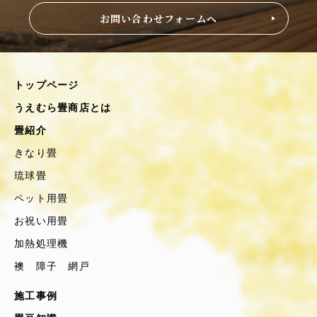
お問い合わせフォームへ
トップページ
うえむら畳商店とは
畳紹介
きなり畳
琉球畳
ペット用畳
お祝い用畳
加熱処理機
襖 障子 網戸
施工事例